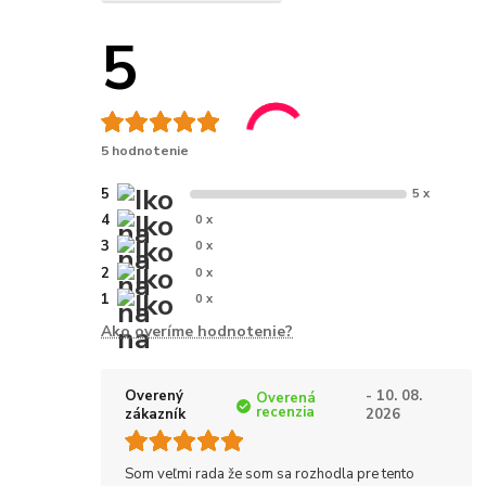
5
5 hodnotenie
5
5 x
4
0 x
3
0 x
2
0 x
1
0 x
Ako overíme hodnotenie?
Overený
- 10. 08.
Overená
recenzia
zákazník
2026
Som veľmi rada že som sa rozhodla pre tento