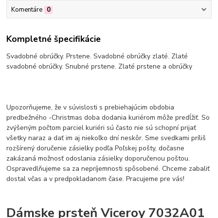
Komentáre
0
Kompletné špecifikácie
Svadobné obrúčky. Prstene. Svadobné obrúčky zlaté. Zlaté
svadobné obrúčky. Snubné prstene. Zlaté prstene a obrúčky
Upozorňujeme, že v súvislosti s prebiehajúcim obdobia
predbežného -Christmas doba dodania kuriérom môže predĺžiť. So
zvýšeným počtom parciel kuriéri sú často nie sú schopní prijať
všetky naraz a dať im aj niekoľko dní neskôr. Sme svedkami príliš
rozšírený doručenie zásielky podľa Poľskej pošty, dočasne
zakázaná možnosť odoslania zásielky doporučenou poštou.
Ospravedlňujeme sa za nepríjemnosti spôsobené. Chceme zabaliť
dostal včas a v predpokladanom čase. Pracujeme pre vás!
Dámske prsteň Viceroy 7032A01