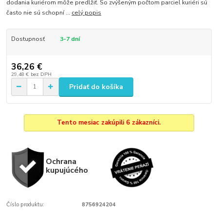
dodania kuriérom môže predĺžiť. So zvýšeným počtom parciel kuriéri sú
často nie sú schopní ...
celý popis
Dostupnosť
3-7 dní
36,26 €
29,48 €
bez DPH
Pridať do košíka
Tento mesiac zakúpili 6 zákazníci.
Ochrana
kupujúcého
Číslo produktu:
8756924204