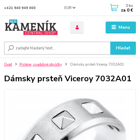
0
ks
EUR
+421 940 949 000
za
0 €
Menu
Hľadať
Úvod
Prstene, svadobné obrúčky
Dámsky prsteň Viceroy 7032A01
Dámsky prsteň Viceroy 7032A01