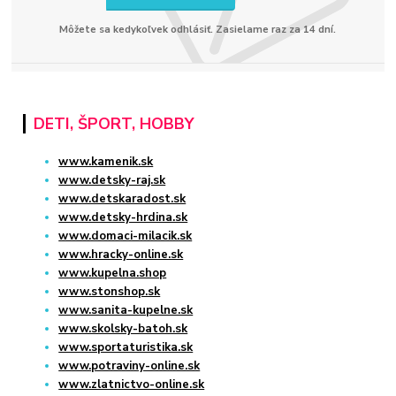
Môžete sa kedykoľvek odhlásiť. Zasielame raz za 14 dní.
DETI, ŠPORT, HOBBY
www.kamenik.sk
www.detsky-raj.sk
www.detskaradost.sk
www.detsky-hrdina.sk
www.domaci-milacik.sk
www.hracky-online.sk
www.kupelna.shop
www.stonshop.sk
www.sanita-kupelne.sk
www.skolsky-batoh.sk
www.sportaturistika.sk
www.potraviny-online.sk
www.zlatnictvo-online.sk