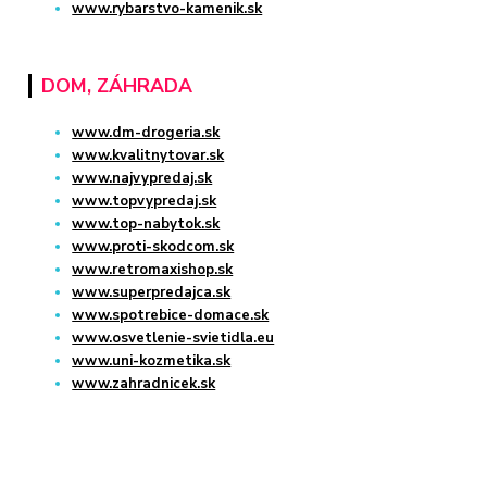
www.rybarstvo-kamenik.sk
DOM, ZÁHRADA
www.dm-drogeria.sk
www.kvalitnytovar.sk
www.najvypredaj.sk
www.topvypredaj.sk
www.top-nabytok.sk
www.proti-skodcom.sk
www.retromaxishop.sk
www.superpredajca.sk
www.spotrebice-domace.sk
www.osvetlenie-svietidla.eu
www.uni-kozmetika.sk
www.zahradnicek.sk