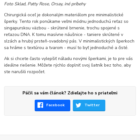
Foto Sklad, Patty Rose, Orsay, iné príbehy
Chirurgická oceľ je dokonalým materiálom pre minimalistické
šperky. Tento rok ponúkame veľmi módnu jednoduchú reťaz so
singapurskou väzbou - skrútené brnenie, trochu spojené s
reťazou DNA. K tomu masívne náušnice - taniere skrútené v
slzách a hrubý prsteň-svadobný pás. V minimalistických šperkoch
sa hráme s textúrou a tvarom - musí to byť jednoduché a čisté.
Ak si chcete často vylepšiť náladu novými šperkami, je to pre vás
ideálne riešenie. Môžete rýchlo doplniť svoj šatník bez toho, aby
ste narušili rozpočet.
Páčil sa vám článok? Zdieľajte ho s priateľmi
Facebook
Twitter