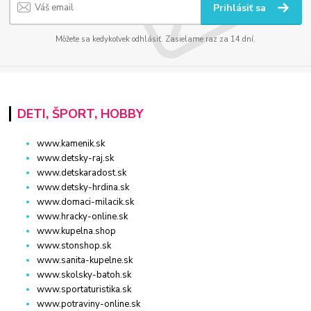
Prihlásiť sa
Môžete sa kedykoľvek odhlásiť. Zasielame raz za 14 dní.
DETI, ŠPORT, HOBBY
www.kamenik.sk
www.detsky-raj.sk
www.detskaradost.sk
www.detsky-hrdina.sk
www.domaci-milacik.sk
www.hracky-online.sk
www.kupelna.shop
www.stonshop.sk
www.sanita-kupelne.sk
www.skolsky-batoh.sk
www.sportaturistika.sk
www.potraviny-online.sk