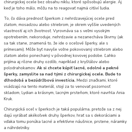
chirurgickej ocele bez obsahu niklu, ktoré spôsobujú alergie. Aj
keď je toho málo, môžu na to reagovať najmä citliví ľudia.
To, čo dáva prednosť šperkom z nehrdzavejúcej ocele pred
zlatom, mosadzou alebo striebrom, je okrem vyššie uvedených
vlastností aj ich životnosť. Vyrovnáva sa s veľmi vysokým
opotrebením, nekoroduje, nehrdzavie a nezanecháva škvrny (ak
sa tak stane, znamená to, že ide o oceľové šperky, ale s
prímesami). Môže byť navyše voľne pokovovaný striebrom alebo
zlatom alebo ponechaný v pôvodnej kovovej podobe. Ľahko
prijíma aj rôzne druhy ozdôb, napríklad z kryštálov alebo
polodrahokamov.
Ak si chcete kúpiť lacné, odolné a pekné
šperky, zamyslite sa nad tými z chirurgickej ocele. Bude to
dlhodobá a bezúdržbová investícia.
Medzi značkami, ktoré
vsádzajú na tento materiál, stojí za to venovať pozornosť
skladom, Lydian a krásnym, lacným prsteňom, ktoré navrhla Ania
Kruk.
Chirurgická oceľ v šperkoch je taká populárna, pretože sa z nej
dajú vyrábať akékoľvek druhy šperkov, hrať sa s dekoráciami a
vďaka tomu ponúka lacné a efektívne náušnice, prstene, náramky
a náhrdelníky.