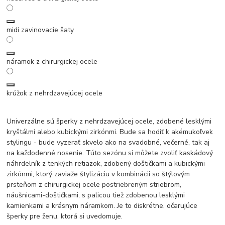
midi zavinovacie šaty
náramok z chirurgickej ocele
krúžok z nehrdzavejúcej ocele
Univerzálne sú šperky z nehrdzavejúcej ocele, zdobené lesklými
kryštálmi alebo kubickými zirkónmi. Bude sa hodiť k akémukoľvek
stylingu - bude vyzerať skvelo ako na svadobné, večerné, tak aj
na každodenné nosenie. Túto sezónu si môžete zvoliť kaskádový
náhrdelník z tenkých retiazok, zdobený doštičkami a kubickými
zirkónmi, ktorý zaviaže štylizáciu v kombinácii so štýlovým
prsteňom z chirurgickej ocele postriebreným striebrom,
náušnicami-doštičkami, s palicou tiež zdobenou lesklými
kamienkami a krásnym náramkom. Je to diskrétne, očarujúce
šperky pre ženu, ktorá si uvedomuje.