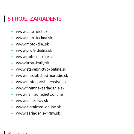
STROJE, ZARIADENIE
www.auto-diel.sk
www.auto-techna.sk
www.moto-diel.sk
www.profi-dielna.sk
www.polno-stroje.sk
www.krby-kotly.sk
www.stavebnictvo-online.sk
www.maxiobchod-naradie.sk
www.moto-prislusenstvo.sk
www.firemne-zariadenie.sk
www.nahradnediely.online
www.uni-zdrav.sk
www.zlatnictvo-online.sk
www.zariadenie-firmy.sk