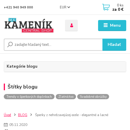
0
ks
EUR
+421 940 949 000
za
0 €
Menu
Hľadať
Kategórie blogu
Štítky blogu
Trendy v šperkových doplnkoch
Zlatníctvo
Svadobné obrúčky
Úvod
BLOG
Šperky z nehrdzavejúcej ocele - elegantné a lacné
05
.
11
.
2020