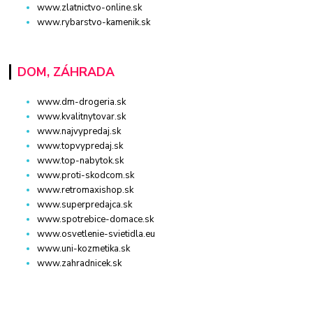
www.zlatnictvo-online.sk
www.rybarstvo-kamenik.sk
DOM, ZÁHRADA
www.dm-drogeria.sk
www.kvalitnytovar.sk
www.najvypredaj.sk
www.topvypredaj.sk
www.top-nabytok.sk
www.proti-skodcom.sk
www.retromaxishop.sk
www.superpredajca.sk
www.spotrebice-domace.sk
www.osvetlenie-svietidla.eu
www.uni-kozmetika.sk
www.zahradnicek.sk