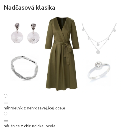
Nadčasová klasika
náhrdelník z nehrdzavejúcej ocele
náušnice z chirurgickej ocele