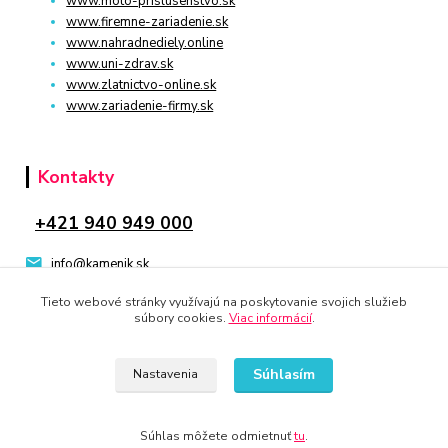
www.moto-prislusenstvo.sk
www.firemne-zariadenie.sk
www.nahradnediely.online
www.uni-zdrav.sk
www.zlatnictvo-online.sk
www.zariadenie-firmy.sk
Kontakty
+421 940 949 000
info@kamenik.sk
Tieto webové stránky využívajú na poskytovanie svojich služieb
súbory cookies.
Viac informácií
.
Súhlasím
Nastavenia
© 2024 Všetky práva vyhradené KAMENIK.SK
Vytvorené na
Eshop-rychlo.sk
Súhlas môžete odmietnuť
tu
.