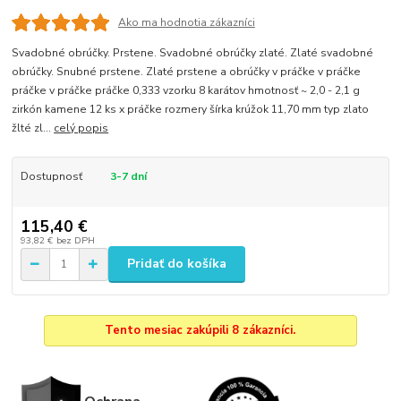
Ako ma hodnotia zákazníci
Svadobné obrúčky. Prstene. Svadobné obrúčky zlaté. Zlaté svadobné
obrúčky. Snubné prstene. Zlaté prstene a obrúčky v práčke v práčke
práčke v práčke práčke 0,333 vzorku 8 karátov hmotnosť ~ 2,0 - 2,1 g
zirkón kamene 12 ks x práčke rozmery šírka krúžok 11,70 mm typ zlato
žlté zl...
celý popis
Dostupnosť
3-7 dní
115,40 €
93,82 €
bez DPH
Pridať do košíka
Tento mesiac zakúpili 8 zákazníci.