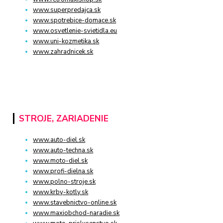
www.superpredajca.sk
www.spotrebice-domace.sk
www.osvetlenie-svietidla.eu
www.uni-kozmetika.sk
www.zahradnicek.sk
STROJE, ZARIADENIE
www.auto-diel.sk
www.auto-techna.sk
www.moto-diel.sk
www.profi-dielna.sk
www.polno-stroje.sk
www.krby-kotly.sk
www.stavebnictvo-online.sk
www.maxiobchod-naradie.sk