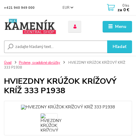
0
ks
EUR
+421 940 949 000
za
0 €
Menu
Hľadať
Úvod
Prstene, svadobné obrúčky
HVIEZDNY KRÚŽOK KRÍŽOVÝ KRÍŽ
333 P1938
HVIEZDNY KRÚŽOK KRÍŽOVÝ
KRÍŽ 333 P1938