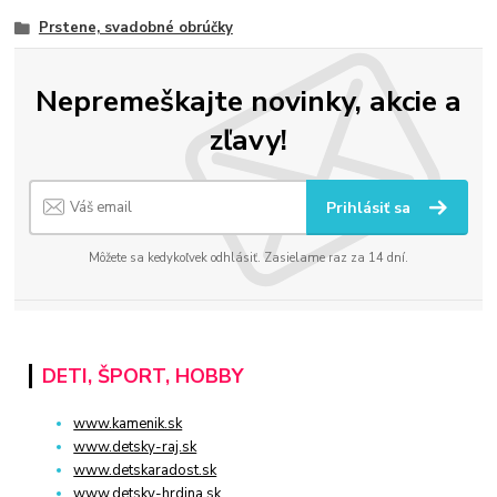
Prstene, svadobné obrúčky
Nepremeškajte novinky, akcie a
zľavy!
Prihlásiť sa
Môžete sa kedykoľvek odhlásiť. Zasielame raz za 14 dní.
DETI, ŠPORT, HOBBY
www.kamenik.sk
www.detsky-raj.sk
www.detskaradost.sk
www.detsky-hrdina.sk