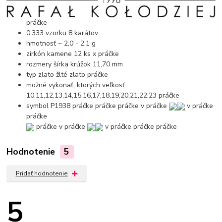
práčke
0,333 vzorku 8 karátov
hmotnosť ~ 2,0 - 2,1 g
zirkón kamene 12 ks x
práčke
rozmery šírka krúžok 11,70 mm
typ zlato žlté zlato
práčke
možné vykonať, ktorých veľkosť
10,11,12,13,14,15,16,17,18,19,20,21,22,23
práčke
symbol P1938
práčke
práčke
práčke
v práčke
v práčke
práčke
práčke
v práčke
v práčke
práčke
práčke
Hodnotenie
5
Pridať hodnotenie
5