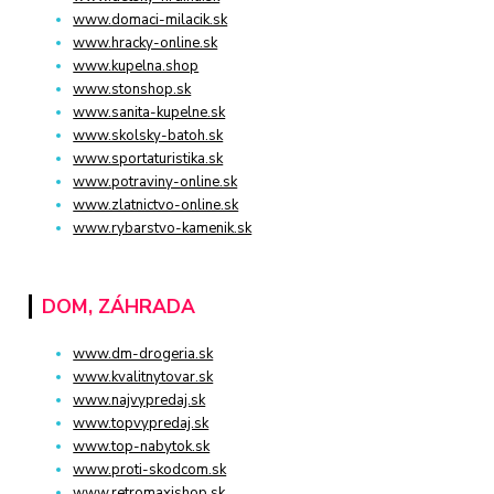
www.domaci-milacik.sk
www.hracky-online.sk
www.kupelna.shop
www.stonshop.sk
www.sanita-kupelne.sk
www.skolsky-batoh.sk
www.sportaturistika.sk
www.potraviny-online.sk
www.zlatnictvo-online.sk
www.rybarstvo-kamenik.sk
DOM, ZÁHRADA
www.dm-drogeria.sk
www.kvalitnytovar.sk
www.najvypredaj.sk
www.topvypredaj.sk
www.top-nabytok.sk
www.proti-skodcom.sk
www.retromaxishop.sk