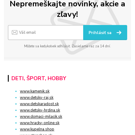
Nepremeškajte novinky, akcie a
zľavy!
Prihlásiť sa
Môžete sa kedykoľvek odhlásiť. Zasielame raz za 14 dní.
DETI, ŠPORT, HOBBY
www.kamenik.sk
www.detsky-raj.sk
www.detskaradost.sk
www.detsky-hrdina.sk
www.domaci-milacik.sk
www.hracky-online.sk
www.kupelna.shop