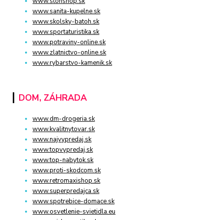
www.stonshop.sk
www.sanita-kupelne.sk
www.skolsky-batoh.sk
www.sportaturistika.sk
www.potraviny-online.sk
www.zlatnictvo-online.sk
www.rybarstvo-kamenik.sk
DOM, ZÁHRADA
www.dm-drogeria.sk
www.kvalitnytovar.sk
www.najvypredaj.sk
www.topvypredaj.sk
www.top-nabytok.sk
www.proti-skodcom.sk
www.retromaxishop.sk
www.superpredajca.sk
www.spotrebice-domace.sk
www.osvetlenie-svietidla.eu