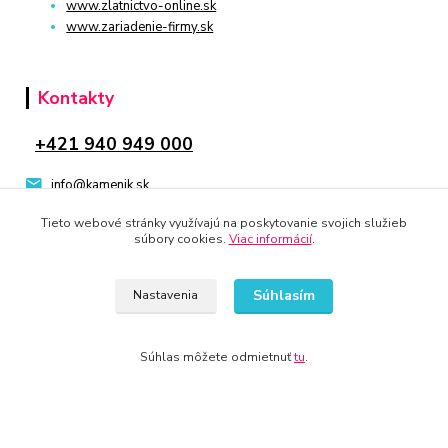
www.zlatnictvo-online.sk
www.zariadenie-firmy.sk
Kontakty
+421 940 949 000
info@kamenik.sk
Tieto webové stránky využívajú na poskytovanie svojich služieb
súbory cookies.
Viac informácií
.
Súhlasím
Nastavenia
© 2024 Všetky práva vyhradené KAMENIK.SK
Vytvorené na
Eshop-rychlo.sk
Súhlas môžete odmietnuť
tu
.