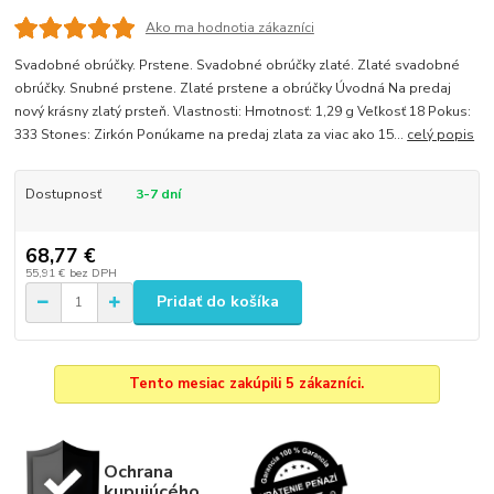
Ako ma hodnotia zákazníci
Svadobné obrúčky. Prstene. Svadobné obrúčky zlaté. Zlaté svadobné
obrúčky. Snubné prstene. Zlaté prstene a obrúčky Úvodná Na predaj
nový krásny zlatý prsteň. Vlastnosti: Hmotnosť: 1,29 g Veľkosť 18 Pokus:
333 Stones: Zirkón Ponúkame na predaj zlata za viac ako 15...
celý popis
Dostupnosť
3-7 dní
68,77 €
55,91 €
bez DPH
Pridať do košíka
Tento mesiac zakúpili 5 zákazníci.
Ochrana
kupujúcého