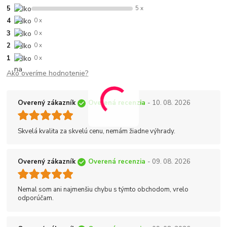
5
5 x
4
0 x
3
0 x
2
0 x
1
0 x
Ako overíme hodnotenie?
Overený zákazník
Overená recenzia
- 10. 08. 2026
Skvelá kvalita za skvelú cenu, nemám žiadne výhrady.
Overený zákazník
Overená recenzia
- 09. 08. 2026
Nemal som ani najmenšiu chybu s týmto obchodom, vrelo
odporúčam.