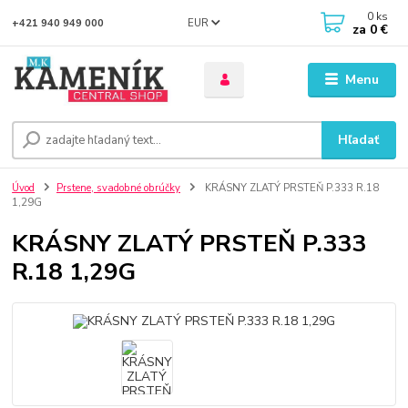
0
ks
EUR
+421 940 949 000
za
0 €
Menu
Hľadať
Úvod
Prstene, svadobné obrúčky
KRÁSNY ZLATÝ PRSTEŇ P.333 R.18
1,29G
KRÁSNY ZLATÝ PRSTEŇ P.333
R.18 1,29G