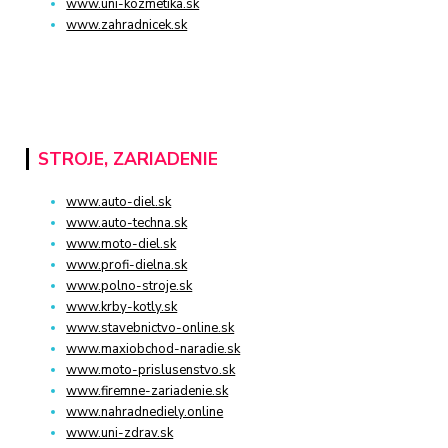
www.uni-kozmetika.sk
www.zahradnicek.sk
STROJE, ZARIADENIE
www.auto-diel.sk
www.auto-techna.sk
www.moto-diel.sk
www.profi-dielna.sk
www.polno-stroje.sk
www.krby-kotly.sk
www.stavebnictvo-online.sk
www.maxiobchod-naradie.sk
www.moto-prislusenstvo.sk
www.firemne-zariadenie.sk
www.nahradnediely.online
www.uni-zdrav.sk