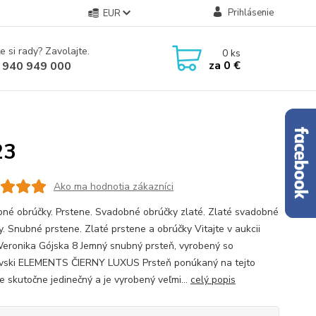
Prihlásenie
EUR
e si rady? Zavolajte.
0
ks
za
0 €
 940 949 000
23
Ako ma hodnotia zákazníci
né obrúčky. Prstene. Svadobné obrúčky zlaté. Zlaté svadobné
y. Snubné prstene. Zlaté prstene a obrúčky Vitajte v aukcii
Weronika Gójska 8 Jemný snubný prsteň, vyrobený so
ski ELEMENTS ČIERNY LUXUS Prsteň ponúkaný na tejto
je skutočne jedinečný a je vyrobený veľmi...
celý popis