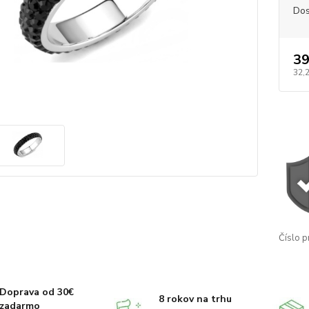
Dos
39
32,
Číslo p
Doprava od 30€
8 rokov na trhu
zadarmo