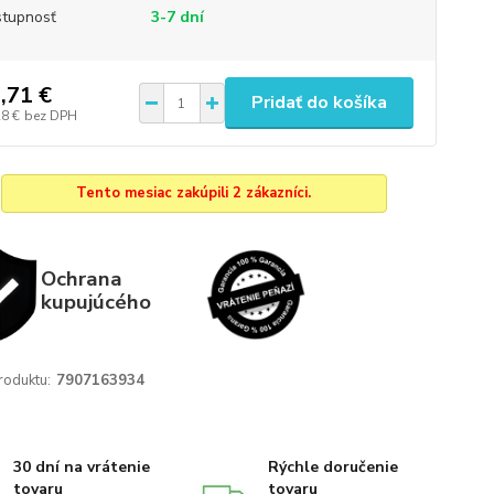
tupnosť
3-7 dní
,71 €
Pridať do košíka
28 €
bez DPH
Tento mesiac zakúpili 2 zákazníci.
Ochrana
kupujúcého
roduktu:
7907163934
30 dní na vrátenie
Rýchle doručenie
tovaru
tovaru