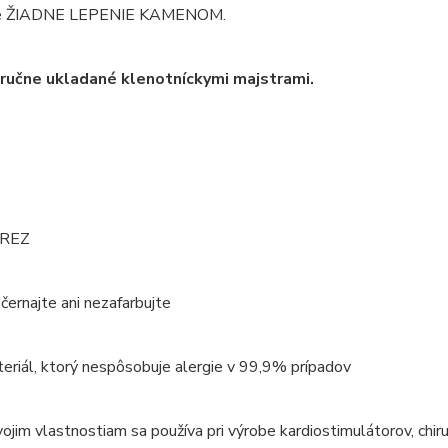
e ŽIADNE LEPENIE KAMENOM.
ručne ukladané klenotníckymi majstrami.
EREZ
černajte ani nezafarbujte
teriál, ktorý nespôsobuje alergie v 99,9% prípadov
ojim vlastnostiam sa používa pri výrobe kardiostimulátorov, chirur