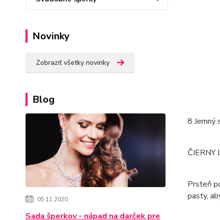
Novinky
Zobraziť všetky novinky
Blog
8 Jemný 
ČIERNY
Prsteň po
pasty, ab
05.11.2020
Sada šperkov - nápad na darček pre