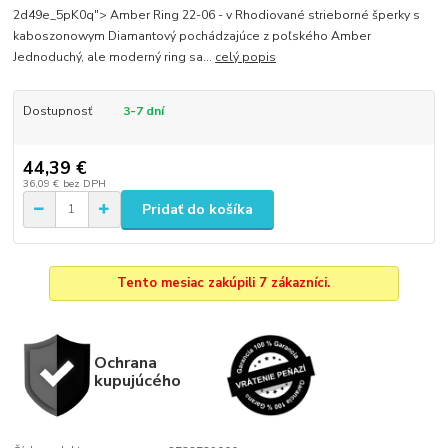
2d49e_5pK0q"> Amber Ring 22-06 - v Rhodiované strieborné šperky s
kaboszonowym Diamantový pochádzajúce z poľského Amber
Jednoduchý, ale moderný ring sa...
celý popis
Dostupnosť
3-7 dní
44,39 €
36,09 €
bez DPH
Pridať do košíka
Tento mesiac zakúpili 7 zákazníci.
Ochrana
kupujúcého