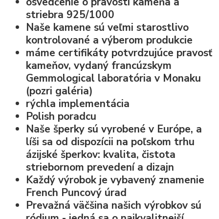
osvedčenie o pravosti kameňa a
striebra 925/1000
Naše kamene sú veľmi starostlivo
kontrolované a výberom produkcie
máme certifikáty potvrdzujúce pravosť
kameňov, vydaný francúzskym
Gemmological laboratória v Monaku
(pozri galéria)
rýchla implementácia
Polish poradcu
Naše šperky sú vyrobené v Európe, a
líši sa od dispozícii na poľskom trhu
ázijské šperkov: kvalita, čistota
striebornom prevedení a dizajn
Každý výrobok je vybavený znamenie
French Puncový úrad
Prevažná väčšina našich výrobkov sú
ródium - jedná sa o najkvalitnejší