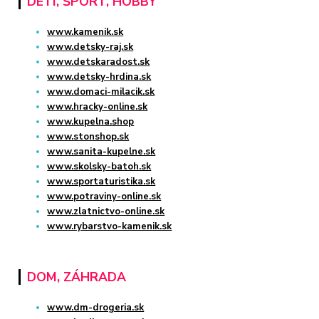
DETI, ŠPORT, HOBBY
www.kamenik.sk
www.detsky-raj.sk
www.detskaradost.sk
www.detsky-hrdina.sk
www.domaci-milacik.sk
www.hracky-online.sk
www.kupelna.shop
www.stonshop.sk
www.sanita-kupelne.sk
www.skolsky-batoh.sk
www.sportaturistika.sk
www.potraviny-online.sk
www.zlatnictvo-online.sk
www.rybarstvo-kamenik.sk
DOM, ZÁHRADA
www.dm-drogeria.sk