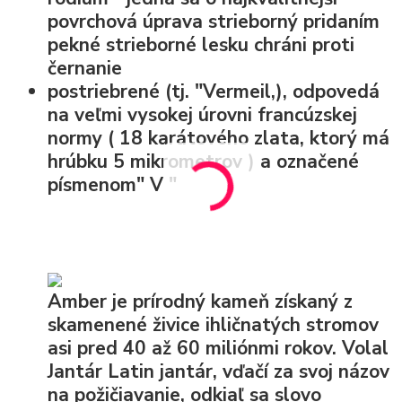
povrchová úprava strieborný pridaním
pekné strieborné lesku chráni proti
černanie
postriebrené (tj. "Vermeil,), odpovedá
na veľmi vysokej úrovni francúzskej
normy (
18 karátového zlata, ktorý má
hrúbku 5 mikrometrov
) a označené
písmenom" V "
Amber je prírodný kameň získaný z
skamenené živice ihličnatých stromov
asi pred 40 až 60 miliónmi rokov. Volal
Jantár Latin jantár, vďačí za svoj názov
na požičiavanie, odkiaľ sa slovo