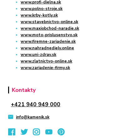
www.profi-dielna.sk
www.polno-stroje.sk
www.krby-kotly.sk
www.stavebnictvo-online.sk
www.maxiobchod-naradie.sk
www.moto-prislusenstvo.sk
www.firemne-zariadenie.sk
www.nahradnediely.online
www.uni-zdrav.sk
www.zlatnictvo-online.sk
www.zariadenie-firmy.sk
Kontakty
+421 940 949 000
info@kamenik.sk