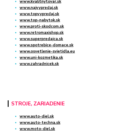
www.kvalitnytovar.sk
www.najvypredaj.sk
www.topvypredaj.sk
www.top-nabytok.sk
www.proti-skodcom.sk
www.retromaxishop.sk
www.superpredajca.sk
www.spotrebice-domace.sk
www.osvetlenie-svietidla.eu
www.uni-kozmetika.sk
www.zahradnicek.sk
STROJE, ZARIADENIE
www.auto-diel.sk
www.auto-techna.sk
www.moto-diel.sk