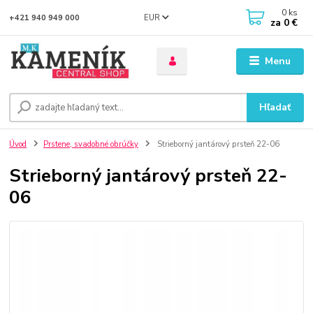
0
ks
EUR
+421 940 949 000
za
0 €
Menu
Hľadať
Úvod
Prstene, svadobné obrúčky
Strieborný jantárový prsteň 22-06
Strieborný jantárový prsteň 22-
06