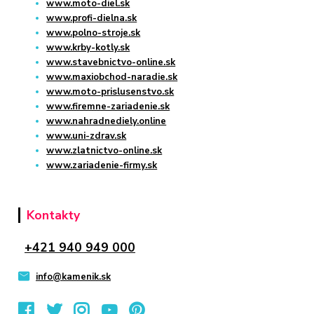
www.moto-diel.sk
www.profi-dielna.sk
www.polno-stroje.sk
www.krby-kotly.sk
www.stavebnictvo-online.sk
www.maxiobchod-naradie.sk
www.moto-prislusenstvo.sk
www.firemne-zariadenie.sk
www.nahradnediely.online
www.uni-zdrav.sk
www.zlatnictvo-online.sk
www.zariadenie-firmy.sk
Kontakty
+421 940 949 000
info@kamenik.sk