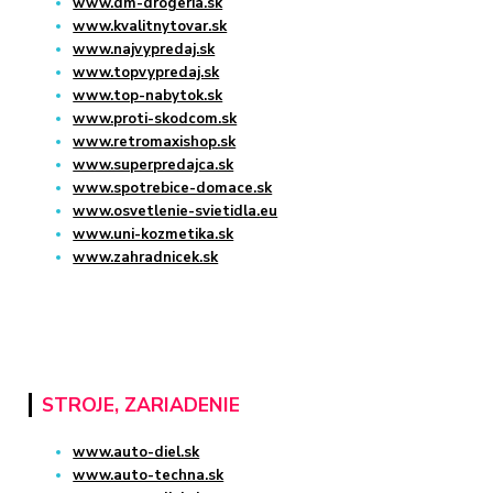
www.dm-drogeria.sk
www.kvalitnytovar.sk
www.najvypredaj.sk
www.topvypredaj.sk
www.top-nabytok.sk
www.proti-skodcom.sk
www.retromaxishop.sk
www.superpredajca.sk
www.spotrebice-domace.sk
www.osvetlenie-svietidla.eu
www.uni-kozmetika.sk
www.zahradnicek.sk
STROJE, ZARIADENIE
www.auto-diel.sk
www.auto-techna.sk