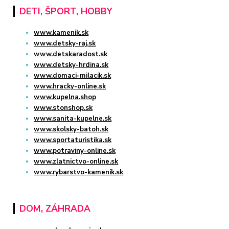
DETI, ŠPORT, HOBBY
www.kamenik.sk
www.detsky-raj.sk
www.detskaradost.sk
www.detsky-hrdina.sk
www.domaci-milacik.sk
www.hracky-online.sk
www.kupelna.shop
www.stonshop.sk
www.sanita-kupelne.sk
www.skolsky-batoh.sk
www.sportaturistika.sk
www.potraviny-online.sk
www.zlatnictvo-online.sk
www.rybarstvo-kamenik.sk
DOM, ZÁHRADA