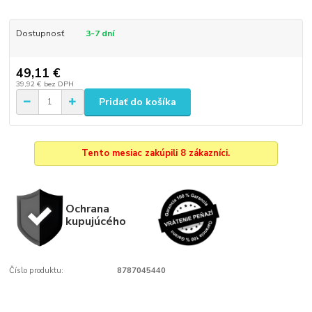
Dostupnosť
3-7 dní
49,11 €
39,92 €
bez DPH
Pridať do košíka
Tento mesiac zakúpili 8 zákazníci.
Ochrana
kupujúcého
Číslo produktu:
8787045440