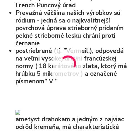
French Puncový úrad
Prevažná väčšina našich výrobkov sú
ródium - jedná sa o najkvalitnejší
povrchová úprava strieborný pridaním
pekné strieborné lesku chráni proti
černanie
postriebrené (tj. "Vermeil,), odpovedá
na veľmi vysokej úrovni francúzskej
normy (
18 karátového zlata, ktorý má
hrúbku 5 mikrometrov
) a označené
písmenom" V "
ametyst drahokam a jedným z najviac
odrôd kremeňa, má charakteristické