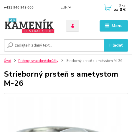
0
ks
EUR
+421 940 949 000
za
0 €
Menu
Hľadať
Úvod
Prstene, svadobné obrúčky
Strieborný prsteň s ametystom M-26
Strieborný prsteň s ametystom
M-26