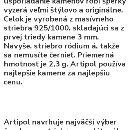
usporiadanie kameňov robí šperky
vyzerá veľmi štýlovo a originálne.
Celok je vyrobená z masívneho
striebra 925/1000, skladajúci sa z
prvej triedy kamene 3 mm.
Navyše, striebro ródium á, takže
sa nemusíte černieť. Priemerná
hmotnosť je 2,3 g. Artipol používa
najlepšie kamene za najlepšiu
cenu.
Artipol navrhuje najväčší výber