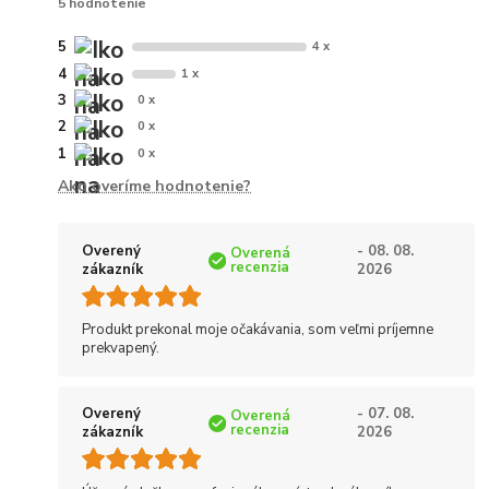
5 hodnotenie
5
4 x
4
1 x
3
0 x
2
0 x
1
0 x
Ako overíme hodnotenie?
Overený
- 08. 08.
Overená
recenzia
zákazník
2026
Produkt prekonal moje očakávania, som veľmi príjemne
prekvapený.
Overený
- 07. 08.
Overená
recenzia
zákazník
2026