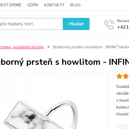
ODSTÚPENIE
GDPR
KONTAKTY
BLOG
Neviet
Hľadať
+421
rstene, svadobné obrúčky
Strieborný prsteň s howlitom - INFINITYendl
eborný prsteň s howlitom - INFI
Svadob
obrúčk
s howl
kolekc
Howlit