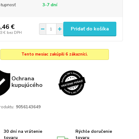
tupnosť
3-7 dní
,46 €
Pridať do košíka
83 €
bez DPH
Tento mesiac zakúpili 6 zákazníci.
Ochrana
kupujúcého
roduktu:
9056143649
30 dní na vrátenie
Rýchle doručenie
tovaru
tovaru