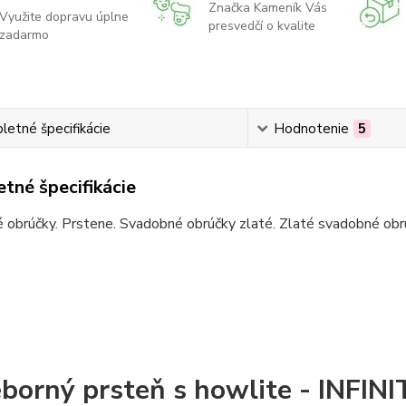
Značka Kameník Vás
Využite dopravu úplne
presvedčí o kvalite
zadarmo
etné špecifikácie
Hodnotenie
5
tné špecifikácie
obrúčky. Prstene. Svadobné obrúčky zlaté. Zlaté svadobné obrú
eborný prsteň s howlite - INFIN