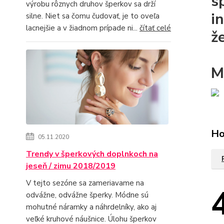
s
výrobu rôznych druhov šperkov sa drží
i
silne. Niet sa čomu čudovať, je to oveľa
lacnejšie a v žiadnom prípade ni...
čítať celé
ž
M
Ho
05.11.2020
Trendy v šperkových doplnkoch na
jeseň / zimu 2018/2019
V tejto sezóne sa zameriavame na
odvážne, odvážne šperky. Módne sú
mohutné náramky a náhrdelníky, ako aj
veľké kruhové náušnice. Úlohu šperkov