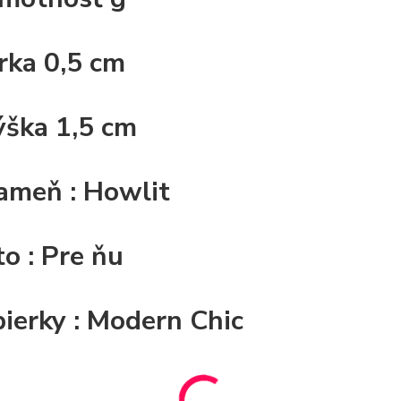
írka
0,5 cm
ýška
1,5 cm
ameň
: Howlit
to
: Pre ňu
bierky
: Modern Chic