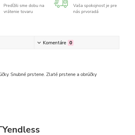
Predĺžili sme dobu na
Vaša spokojnosť je pre
vrátenie tovaru
nás prvoradá
Komentáre
0
čky. Snubné prstene. Zlaté prstene a obrúčky
ITYendless