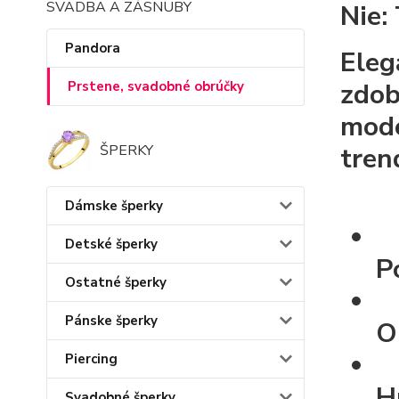
SVADBA A ZÁSNUBY
Nie:
Pandora
Eleg
zdob
Prstene, svadobné obrúčky
mode
ŠPERKY
tren
Dámske šperky
Detské šperky
P
Ostatné šperky
Pánske šperky
O
Piercing
H
Svadobné šperky