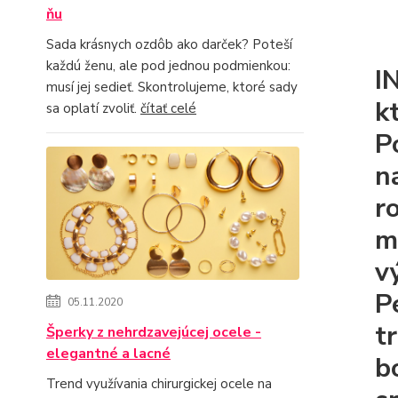
ňu
Sada krásnych ozdôb ako darček? Poteší
každú ženu, ale pod jednou podmienkou:
I
musí jej sedieť. Skontrolujeme, ktoré sady
k
sa oplatí zvoliť.
čítať celé
P
n
r
m
v
P
05.11.2020
t
Šperky z nehrdzavejúcej ocele -
elegantné a lacné
b
Trend využívania chirurgickej ocele na