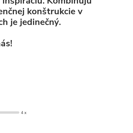
 inšpiráciu. Kombinujú
enčnej konštrukcie v
h je jedinečný.
ás!
4 x