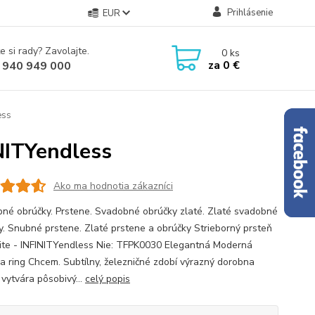
Prihlásenie
EUR
e si rady? Zavolajte.
0
ks
za
0 €
 940 949 000
ess
NITYendless
Ako ma hodnotia zákazníci
né obrúčky. Prstene. Svadobné obrúčky zlaté. Zlaté svadobné
y. Snubné prstene. Zlaté prstene a obrúčky Strieborný prsteň
ite - INFINITYendless Nie: TFPK0030 Elegantná Moderná
ia ring Chcem. Subtílny, železničné zdobí výrazný dorobna
 vytvára pôsobivý...
celý popis