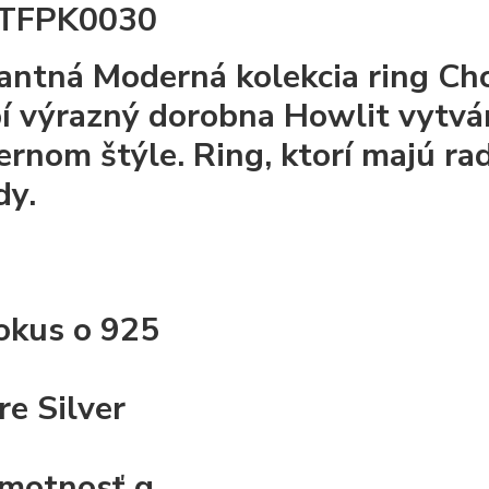
 TFPK0030
antná Moderná kolekcia ring Chc
í výrazný dorobna Howlit vytvár
rnom štýle. Ring, ktorí majú rad
dy.
okus o
925
re
Silver
motnosť g