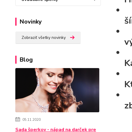
š
Novinky
Zobraziť všetky novinky
v
Blog
K
K
z
05.11.2020
Sada šperkov - nápad na darček pre