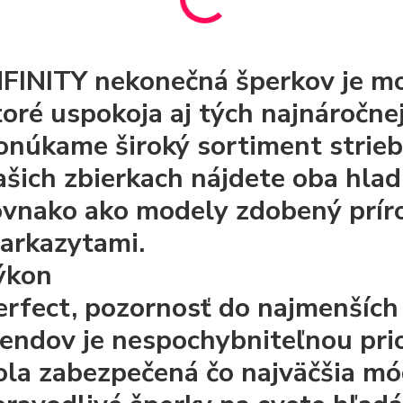
NFINITY nekonečná šperkov je m
toré uspokoja aj tých najnáročnej
onúkame široký sortiment strieb
ašich zbierkach nájdete oba hlad
ovnako ako modely zdobený prír
arkazytami.
ýkon
erfect, pozornosť do najmenších
rendov je nespochybniteľnou pri
ola zabezpečená čo najväčšia mód