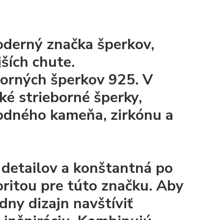
oderný značka šperkov,
ších chute.
orných šperkov 925. V
ké strieborné šperky,
odného kameňa, zirkónu a
 detailov a konštantná po
oritou pre túto značku. Aby
ny dizajn navštíviť