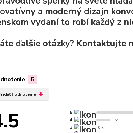
pravodlivé šperky na svete hľadá
novatívny a moderný dizajn konv
enskom vydaní to robí každý z nic
áte ďalšie otázky? Kontaktujte n
dnotenie
5
Pridať hodnotenie
4.5
5
4
1 x
3
0 x