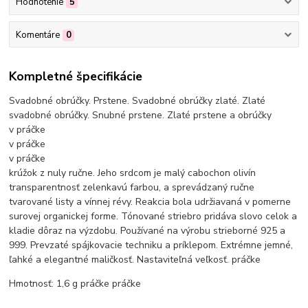
Hodnotenie
5
Komentáre
0
Kompletné špecifikácie
Svadobné obrúčky. Prstene. Svadobné obrúčky zlaté. Zlaté
svadobné obrúčky. Snubné prstene. Zlaté prstene a obrúčky
v práčke
v práčke
v práčke
krúžok z nuly ručne. Jeho srdcom je malý cabochon olivín
transparentnosť zelenkavú farbou, a sprevádzaný ručne
tvarované listy a vínnej révy. Reakcia bola udržiavaná v pomerne
surovej organickej forme. Tónované striebro pridáva slovo celok a
kladie dôraz na výzdobu. Používané na výrobu strieborné 925 a
999. Prevzaté spájkovacie techniku ​​a príklepom. Extrémne jemné,
ľahké a elegantné maličkosť. Nastaviteľná veľkosť.
práčke
Hmotnosť: 1,6 g
práčke
práčke