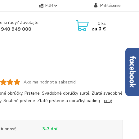
Prihlásenie
EUR
e si rady? Zavolajte.
0
ks
za
0 €
 940 949 000
Ako ma hodnotia zákazníci
né obrúčky. Prstene. Svadobné obrúčky zlaté. Zlaté svadobné
y. Snubné prstene. Zlaté prstene a obrúčkyLoading...
celý
tupnosť
3-7 dní