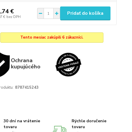
,74 €
Pridať do košíka
07 €
bez DPH
Tento mesiac zakúpili 6 zákazníci.
Ochrana
kupujúcého
roduktu:
8787415243
30 dní na vrátenie
Rýchle doručenie
tovaru
tovaru