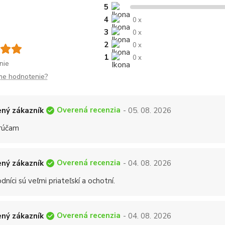
5
4
0 x
3
0 x
2
0 x
1
0 x
nie
me hodnotenie?
Overená recenzia
ný zákazník
- 05. 08. 2026
rúčam
Overená recenzia
ný zákazník
- 04. 08. 2026
níci sú veľmi priateľskí a ochotní.
Overená recenzia
ný zákazník
- 04. 08. 2026