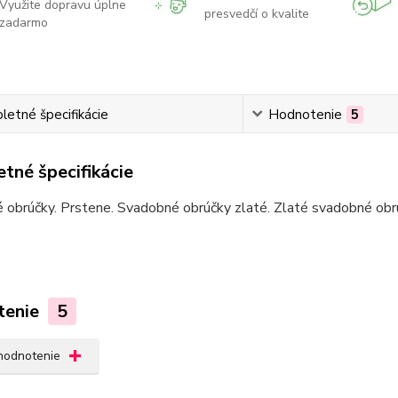
Využite dopravu úplne
presvedčí o kvalite
zadarmo
etné špecifikácie
Hodnotenie
5
tné špecifikácie
obrúčky. Prstene. Svadobné obrúčky zlaté. Zlaté svadobné obrú
tenie
5
 hodnotenie