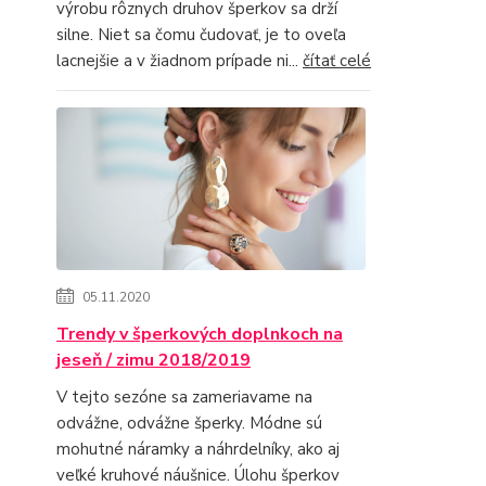
výrobu rôznych druhov šperkov sa drží
silne. Niet sa čomu čudovať, je to oveľa
lacnejšie a v žiadnom prípade ni...
čítať celé
05.11.2020
Trendy v šperkových doplnkoch na
jeseň / zimu 2018/2019
V tejto sezóne sa zameriavame na
odvážne, odvážne šperky. Módne sú
mohutné náramky a náhrdelníky, ako aj
veľké kruhové náušnice. Úlohu šperkov