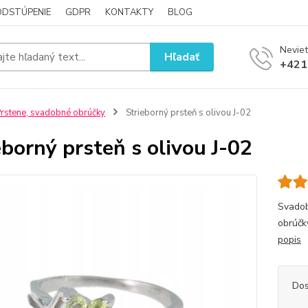
ODSTÚPENIE
GDPR
KONTAKTY
BLOG
Neviet
Hľadať
+421
rstene, svadobné obrúčky
Strieborný prsteň s olivou J-02
eborný prsteň s olivou J-02
Svadob
obrúčk
popis
Dos