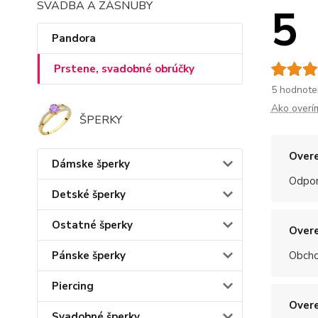
SVADBA A ZÁSNUBY
5
Pandora
Prstene, svadobné obrúčky
5 hodnote
Ako overí
ŠPERKY
Overe
Dámske šperky
Odpo
Detské šperky
Ostatné šperky
Overe
Pánske šperky
Obchod
Piercing
Overe
Svadobné šperky