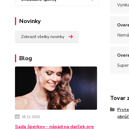
Vynik
Novinky
Overe
Nemám
Zobraziť všetky novinky
Overe
Blog
Super
Tovar 
Prste
obrúč
05.11.2020
Sada šperkov - nápad na darček pre