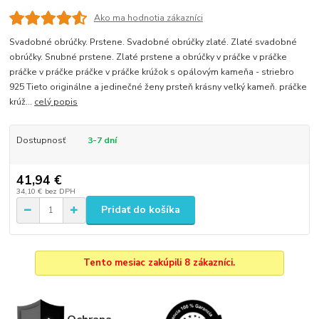
Ako ma hodnotia zákazníci
Svadobné obrúčky. Prstene. Svadobné obrúčky zlaté. Zlaté svadobné
obrúčky. Snubné prstene. Zlaté prstene a obrúčky v práčke v práčke
práčke v práčke práčke v práčke krúžok s opálovým kameňa - striebro
925 Tieto originálne a jedinečné ženy prsteň krásny veľký kameň. práčke
krúž...
celý popis
Dostupnosť
3-7 dní
41,94 €
34,10 €
bez DPH
Pridať do košíka
Tento mesiac zakúpili 8 zákazníci.