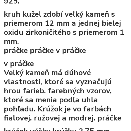
925.
kruh kužeľ zdobí veľký kameň s
priemerom 12 mm a jednej bielej
oxidu zirkoničitého s priemerom 1
mm.
práčke
práčke
v práčke
v práčke
Veľký kameň má dúhové
vlastnosti, ktoré sa vyznačujú
hrou farieb, farebných vzorov,
ktoré sa menia podľa uhla
pohľadu. Krúžok je vo farbách
fialovej, ružovej a modrej.
práčke
krúžok výšky krúžku 2,75 mm