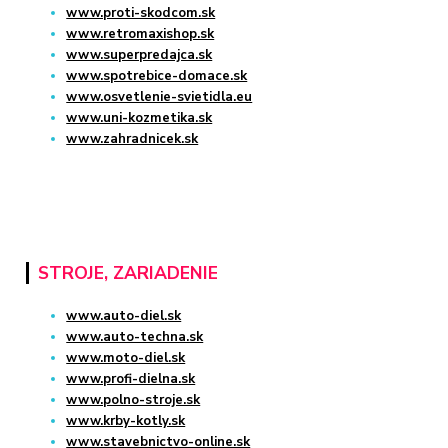
www.proti-skodcom.sk
www.retromaxishop.sk
www.superpredajca.sk
www.spotrebice-domace.sk
www.osvetlenie-svietidla.eu
www.uni-kozmetika.sk
www.zahradnicek.sk
STROJE, ZARIADENIE
www.auto-diel.sk
www.auto-techna.sk
www.moto-diel.sk
www.profi-dielna.sk
www.polno-stroje.sk
www.krby-kotly.sk
www.stavebnictvo-online.sk