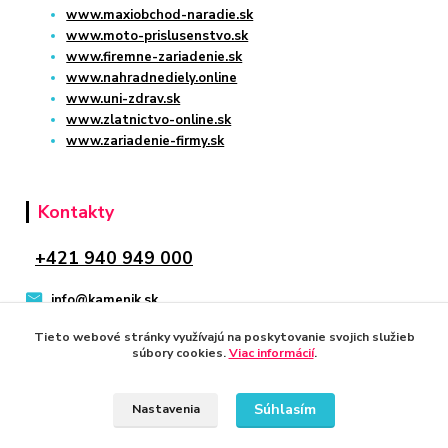
www.maxiobchod-naradie.sk
www.moto-prislusenstvo.sk
www.firemne-zariadenie.sk
www.nahradnediely.online
www.uni-zdrav.sk
www.zlatnictvo-online.sk
www.zariadenie-firmy.sk
Kontakty
+421 940 949 000
info@kamenik.sk
Tieto webové stránky využívajú na poskytovanie svojich služieb
súbory cookies.
Viac informácií
.
Súhlasím
Nastavenia
© 2024 Všetky práva vyhradené KAMENIK.SK