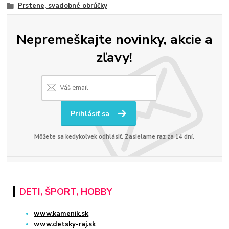
Prstene, svadobné obrúčky
Nepremeškajte novinky, akcie a
zľavy!
Prihlásiť sa
Môžete sa kedykoľvek odhlásiť. Zasielame raz za 14 dní.
DETI, ŠPORT, HOBBY
www.kamenik.sk
www.detsky-raj.sk