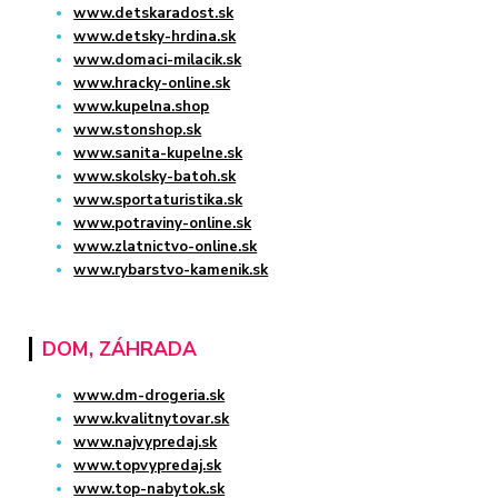
www.detskaradost.sk
www.detsky-hrdina.sk
www.domaci-milacik.sk
www.hracky-online.sk
www.kupelna.shop
www.stonshop.sk
www.sanita-kupelne.sk
www.skolsky-batoh.sk
www.sportaturistika.sk
www.potraviny-online.sk
www.zlatnictvo-online.sk
www.rybarstvo-kamenik.sk
DOM, ZÁHRADA
www.dm-drogeria.sk
www.kvalitnytovar.sk
www.najvypredaj.sk
www.topvypredaj.sk
www.top-nabytok.sk