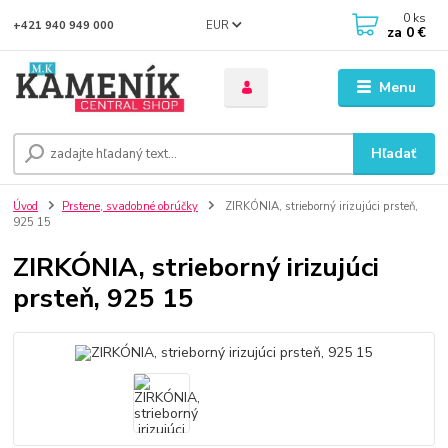
0
ks
EUR
+421 940 949 000
za
0 €
Menu
Hľadať
Úvod
Prstene, svadobné obrúčky
ZIRKÓNIA, strieborný irizujúci prsteň,
925 15
ZIRKÓNIA, strieborný irizujúci
prsteň, 925 15