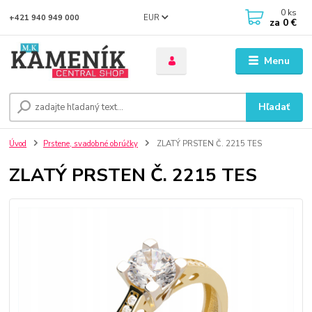
0
ks
EUR
+421 940 949 000
za
0 €
Menu
Hľadať
Úvod
Prstene, svadobné obrúčky
ZLATÝ PRSTEN Č. 2215 TES
ZLATÝ PRSTEN Č. 2215 TES