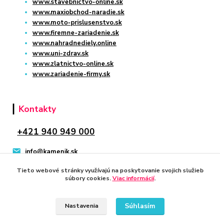
www.stavebnictvo-online.sk
www.maxiobchod-naradie.sk
www.moto-prislusenstvo.sk
www.firemne-zariadenie.sk
www.nahradnediely.online
www.uni-zdrav.sk
www.zlatnictvo-online.sk
www.zariadenie-firmy.sk
Kontakty
+421 940 949 000
info@kamenik.sk
Tieto webové stránky využívajú na poskytovanie svojich služieb
súbory cookies.
Viac informácií
.
Súhlasím
Nastavenia