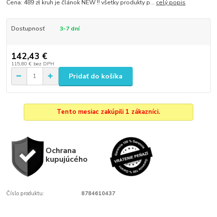
Cena: 489 zł kruh je článok NEW !! všetky produkty p...
celý popis
Dostupnosť
3-7 dní
142,43 €
115,80 €
bez DPH
Pridať do košíka
Tento mesiac zakúpili 1 zákazníci.
Ochrana
kupujúcého
Číslo produktu:
8784610437