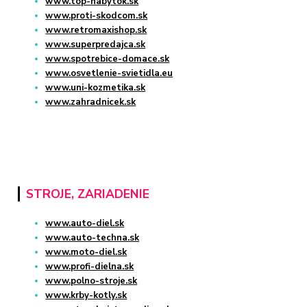
www.top-nabytok.sk
www.proti-skodcom.sk
www.retromaxishop.sk
www.superpredajca.sk
www.spotrebice-domace.sk
www.osvetlenie-svietidla.eu
www.uni-kozmetika.sk
www.zahradnicek.sk
STROJE, ZARIADENIE
www.auto-diel.sk
www.auto-techna.sk
www.moto-diel.sk
www.profi-dielna.sk
www.polno-stroje.sk
www.krby-kotly.sk