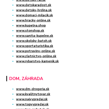
www.detsky-raj.sk
www.detskaradost.sk
www.detsky-hrdina.sk
www.domaci-milacik.sk
www.hracky-online.sk
www.kupelna.shop
www.stonshop.sk
www.sanita-kupelne.sk
www.skolsky-batoh.sk
www.sportaturistika.sk
www.potraviny-online.sk
www.zlatnictvo-online.sk
www.rybarstvo-kamenik.sk
DOM, ZÁHRADA
www.dm-drogeria.sk
www.kvalitnytovar.sk
www.najvypredaj.sk
www.topvypredaj.sk