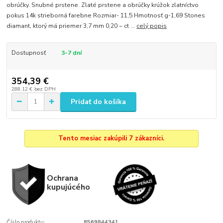
obrúčky. Snubné prstene. Zlaté prstene a obrúčky krúžok zlatníctvo
pokus 14k strieborná farebne Rozmiar- 11,5 Hmotnosť g-1,69 Stones
diamant, ktorý má priemer 3,7 mm 0,20 ~ ct ...
celý popis
Dostupnosť
3-7 dní
354,39 €
288,12 €
bez DPH
Pridať do košíka
Tento mesiac zakúpili 7 zákazníci.
Ochrana
kupujúcého
Číslo produktu:
8569844341