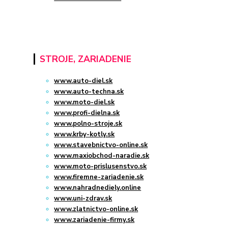
STROJE, ZARIADENIE
www.auto-diel.sk
www.auto-techna.sk
www.moto-diel.sk
www.profi-dielna.sk
www.polno-stroje.sk
www.krby-kotly.sk
www.stavebnictvo-online.sk
www.maxiobchod-naradie.sk
www.moto-prislusenstvo.sk
www.firemne-zariadenie.sk
www.nahradnediely.online
www.uni-zdrav.sk
www.zlatnictvo-online.sk
www.zariadenie-firmy.sk