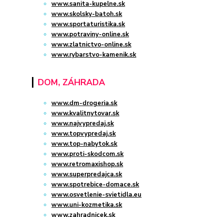
www.sanita-kupelne.sk
www.skolsky-batoh.sk
www.sportaturistika.sk
www.potraviny-online.sk
www.zlatnictvo-online.sk
www.rybarstvo-kamenik.sk
DOM, ZÁHRADA
www.dm-drogeria.sk
www.kvalitnytovar.sk
www.najvypredaj.sk
www.topvypredaj.sk
www.top-nabytok.sk
www.proti-skodcom.sk
www.retromaxishop.sk
www.superpredajca.sk
www.spotrebice-domace.sk
www.osvetlenie-svietidla.eu
www.uni-kozmetika.sk
www.zahradnicek.sk