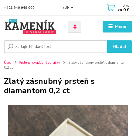
0
ks
EUR
+421 940 949 000
za
0 €
Menu
Hľadať
Úvod
Prstene, svadobné obrúčky
Zlatý zásnubný prsteň s diamantom
0,2 ct
Zlatý zásnubný prsteň s
diamantom 0,2 ct