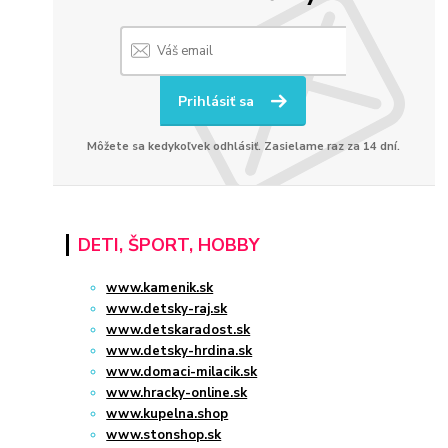
Prihlásiť sa
Môžete sa kedykoľvek odhlásiť. Zasielame raz za 14 dní.
DETI, ŠPORT, HOBBY
www.kamenik.sk
www.detsky-raj.sk
www.detskaradost.sk
www.detsky-hrdina.sk
www.domaci-milacik.sk
www.hracky-online.sk
www.kupelna.shop
www.stonshop.sk