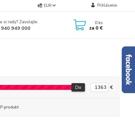
Prihlásenie
EUR
e si rady? Zavolajte.
0
ks
za
0 €
 940 949 000
Do
€
P produkt