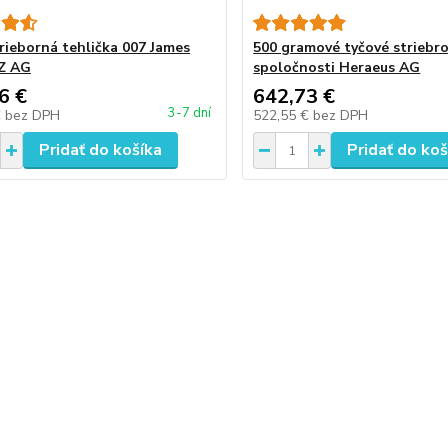
trieborná tehlička 007 James
500 gramové tyčové striebr
Z AG
spoločnosti Heraeus AG
6 €
642,73 €
3-7 dní
€
bez DPH
522,55 €
bez DPH
Pridať do košíka
Pridať do koš