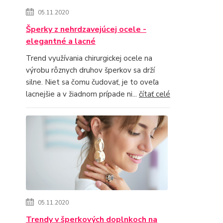
05.11.2020
Šperky z nehrdzavejúcej ocele -
elegantné a lacné
Trend využívania chirurgickej ocele na
výrobu rôznych druhov šperkov sa drží
silne. Niet sa čomu čudovať, je to oveľa
lacnejšie a v žiadnom prípade ni...
čítať celé
05.11.2020
Trendy v šperkových doplnkoch na