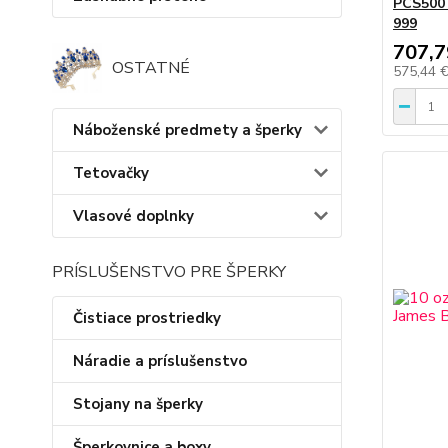
PCS500
999
707,7
OSTATNÉ
575,44 
Náboženské predmety a šperky
Tetovačky
Vlasové doplnky
PRÍSLUŠENSTVO PRE ŠPERKY
Čistiace prostriedky
Náradie a príslušenstvo
Stojany na šperky
Šperkovnice a boxy