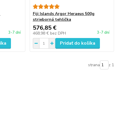
o
Fiji Islands Argor Heraeus 500g
strieborná tehlička
576,85 €
3-7 dní
3-7 dní
468,98 €
bez DPH
íka
Pridať do košíka
strana
z 1