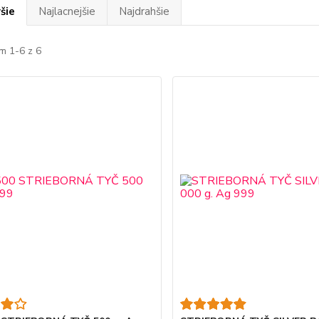
šie
Najlacnejšie
Najdrahšie
m 1-6 z 6