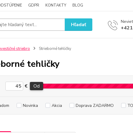
ODSTÚPENIE
GDPR
KONTAKTY
BLOG
Neviet
Hľadať
+421
nvestičné striebro
Strieborné tehličky
eborné tehličky
€
Od
adom
Novinka
Akcia
Doprava ZADARMO
TO