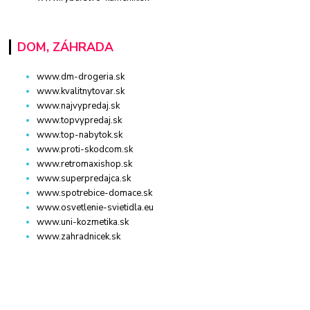
DOM, ZÁHRADA
www.dm-drogeria.sk
www.kvalitnytovar.sk
www.najvypredaj.sk
www.topvypredaj.sk
www.top-nabytok.sk
www.proti-skodcom.sk
www.retromaxishop.sk
www.superpredajca.sk
www.spotrebice-domace.sk
www.osvetlenie-svietidla.eu
www.uni-kozmetika.sk
www.zahradnicek.sk