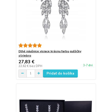
Dlhé náušnice visiace krásnu farbu guľôčky
striebro
27,83 €
3-7 dní
22,62 €
bez DPH
Pridať do košíka