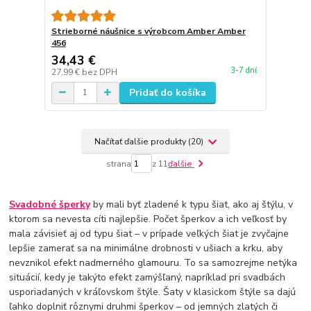
Strieborné náušnice s výrobcom Amber Amber
456
34,43 €
3-7 dní
27,99 €
bez DPH
Pridať do košíka
Načítať ďalšie produkty (20)
strana
z 11
ďalšie
Svadobné šperky
by mali byť zladené k typu šiat, ako aj štýlu, v
ktorom sa nevesta cíti najlepšie. Počet šperkov a ich veľkosť by
mala závisieť aj od typu šiat – v prípade veľkých šiat je zvyčajne
lepšie zamerať sa na minimálne drobnosti v ušiach a krku, aby
nevznikol efekt nadmerného glamouru. To sa samozrejme netýka
situácií, kedy je takýto efekt zamýšľaný, napríklad pri svadbách
usporiadaných v kráľovskom štýle. Šaty v klasickom štýle sa dajú
ľahko doplniť rôznymi druhmi šperkov – od jemných zlatých či