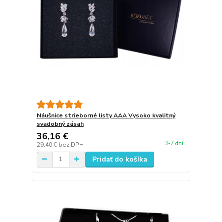
Náušnice strieborné listy AAA Vysoko kvalitný
svadobný zásah
36,16 €
3-7 dní
29,40 €
bez DPH
Pridať do košíka