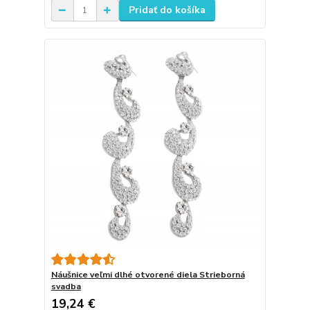
Pridať do košíka
Náušnice veľmi dlhé otvorené diela Strieborná
svadba
19,24 €