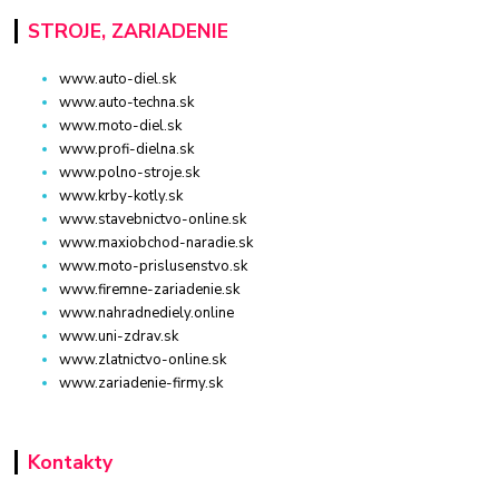
STROJE, ZARIADENIE
www.auto-diel.sk
www.auto-techna.sk
www.moto-diel.sk
www.profi-dielna.sk
www.polno-stroje.sk
www.krby-kotly.sk
www.stavebnictvo-online.sk
www.maxiobchod-naradie.sk
www.moto-prislusenstvo.sk
www.firemne-zariadenie.sk
www.nahradnediely.online
www.uni-zdrav.sk
www.zlatnictvo-online.sk
www.zariadenie-firmy.sk
Kontakty