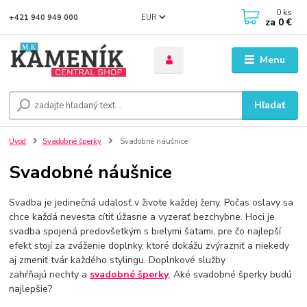
0
ks
EUR
+421 940 949 000
za
0 €
Menu
Hľadať
Úvod
Svadobné šperky
Svadobné náušnice
Svadobné náušnice
Svadba je jedinečná udalosť v živote každej ženy. Počas oslavy sa
chce každá nevesta cítiť úžasne a vyzerať bezchybne. Hoci je
svadba spojená predovšetkým s bielymi šatami, pre čo najlepší
efekt stojí za zváženie doplnky, ktoré dokážu zvýrazniť a niekedy
aj zmeniť tvár každého stylingu. Doplnkové služby
zahŕňajú nechty a
svadobné šperky
. Aké svadobné šperky budú
najlepšie?