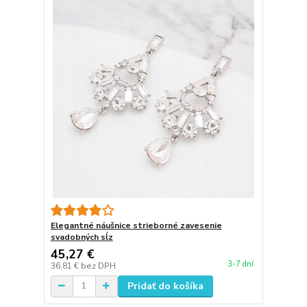
Elegantné náušnice strieborné zavesenie
svadobných sĺz
45,27 €
3-7 dní
36,81 €
bez DPH
Pridať do košíka