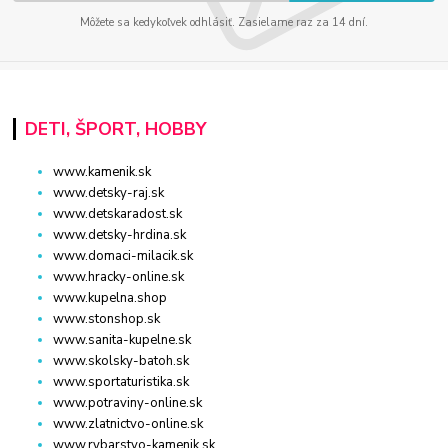
Môžete sa kedykoľvek odhlásiť. Zasielame raz za 14 dní.
DETI, ŠPORT, HOBBY
www.kamenik.sk
www.detsky-raj.sk
www.detskaradost.sk
www.detsky-hrdina.sk
www.domaci-milacik.sk
www.hracky-online.sk
www.kupelna.shop
www.stonshop.sk
www.sanita-kupelne.sk
www.skolsky-batoh.sk
www.sportaturistika.sk
www.potraviny-online.sk
www.zlatnictvo-online.sk
www.rybarstvo-kamenik.sk