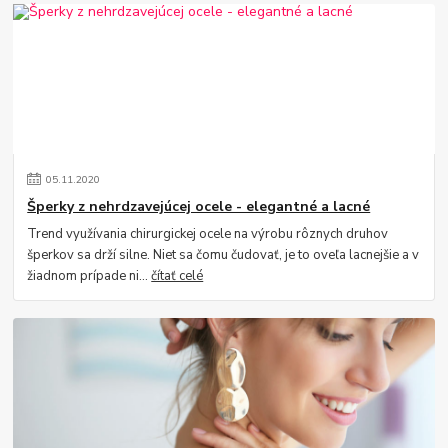
05
.
11
.
2020
Šperky z nehrdzavejúcej ocele - elegantné a lacné
Trend využívania chirurgickej ocele na výrobu rôznych druhov
šperkov sa drží silne. Niet sa čomu čudovať, je to oveľa lacnejšie a v
žiadnom prípade ni...
čítať celé