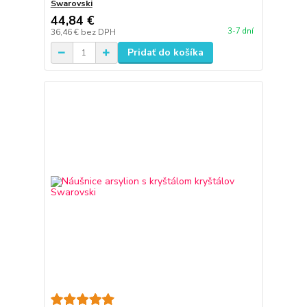
Swarovski
44,84 €
3-7 dní
36,46 €
bez DPH
Pridať do košíka