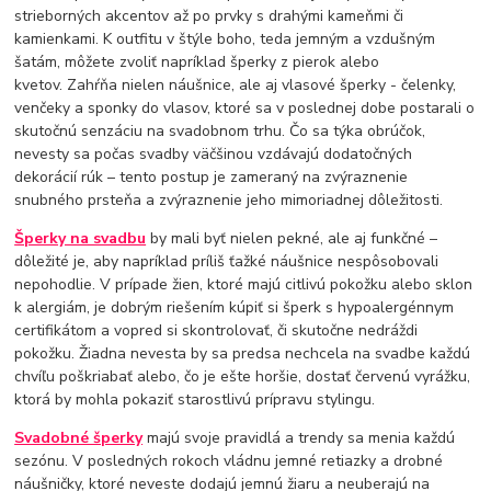
strieborných akcentov až po prvky s drahými kameňmi či
kamienkami. K outfitu v štýle boho, teda jemným a vzdušným
šatám, môžete zvoliť napríklad šperky z pierok alebo
kvetov. Zahŕňa nielen náušnice, ale aj vlasové šperky - čelenky,
venčeky a sponky do vlasov, ktoré sa v poslednej dobe postarali o
skutočnú senzáciu na svadobnom trhu. Čo sa týka obrúčok,
nevesty sa počas svadby väčšinou vzdávajú dodatočných
dekorácií rúk – tento postup je zameraný na zvýraznenie
snubného prsteňa a zvýraznenie jeho mimoriadnej dôležitosti.
Šperky na svadbu
by mali byť nielen pekné, ale aj funkčné –
dôležité je, aby napríklad príliš ťažké náušnice nespôsobovali
nepohodlie. V prípade žien, ktoré majú citlivú pokožku alebo sklon
k alergiám, je dobrým riešením kúpiť si šperk s hypoalergénnym
certifikátom a vopred si skontrolovať, či skutočne nedráždi
pokožku. Žiadna nevesta by sa predsa nechcela na svadbe každú
chvíľu poškriabať alebo, čo je ešte horšie, dostať červenú vyrážku,
ktorá by mohla pokaziť starostlivú prípravu stylingu.
Svadobné šperky
majú svoje pravidlá a trendy sa menia každú
sezónu. V posledných rokoch vládnu jemné retiazky a drobné
náušničky, ktoré neveste dodajú jemnú žiaru a neuberajú na