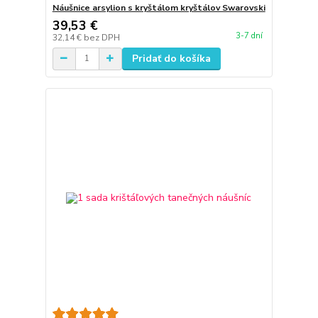
Náušnice arsylion s kryštálom kryštálov Swarovski
39,53 €
3-7 dní
32,14 €
bez DPH
Pridať do košíka