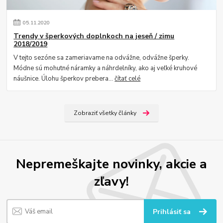
05
.
11
.
2020
Trendy v šperkových doplnkoch na jeseň / zimu
2018/2019
V tejto sezóne sa zameriavame na odvážne, odvážne šperky.
Módne sú mohutné náramky a náhrdelníky, ako aj veľké kruhové
náušnice. Úlohu šperkov prebera...
čítať celé
Zobraziť všetky články
Nepremeškajte novinky, akcie a
zľavy!
Prihlásiť sa