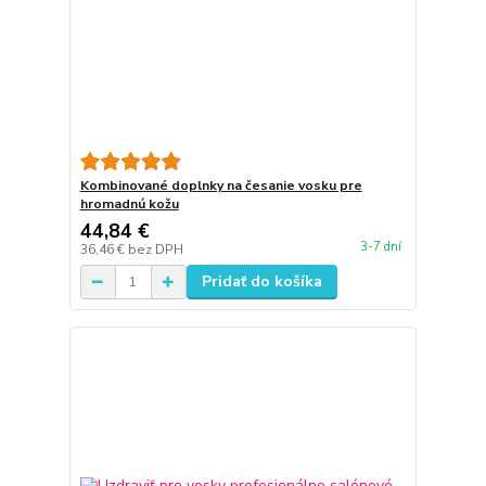
Kombinované doplnky na česanie vosku pre
hromadnú kožu
44,84 €
3-7 dní
36,46 €
bez DPH
Pridať do košíka