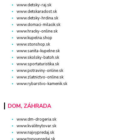
www.detsky-raj.sk
www.detskaradost.sk
www.detsky-hrdina.sk
www.domaci-milacik.sk
www.hracky-online.sk
www.kupelna.shop
www.stonshop.sk
www.sanita-kupelne.sk
www.skolsky-batoh.sk
www.sportaturistika.sk
www.potraviny-online.sk
www.zlatnictvo-online.sk
www.rybarstvo-kamenik.sk
DOM, ZÁHRADA
www.dm-drogeria.sk
www.kvalitnytovar.sk
www.najvypredaj.sk
www.topvypredaj.sk