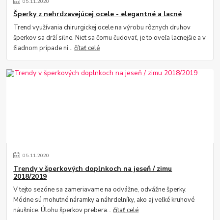
05
.
11
.
2020
Šperky z nehrdzavejúcej ocele - elegantné a lacné
Trend využívania chirurgickej ocele na výrobu rôznych druhov
šperkov sa drží silne. Niet sa čomu čudovať, je to oveľa lacnejšie a v
žiadnom prípade ni...
čítať celé
05
.
11
.
2020
Trendy v šperkových doplnkoch na jeseň / zimu
2018/2019
V tejto sezóne sa zameriavame na odvážne, odvážne šperky.
Módne sú mohutné náramky a náhrdelníky, ako aj veľké kruhové
náušnice. Úlohu šperkov prebera...
čítať celé