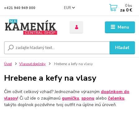
0
ks
EUR
+421 940 949 000
za
0 €
Menu
Hľadať
Úvod
Vlasové doplnky
Hrebene a kefy na vlasy
Hrebene a kefy na vlasy
Čím oživiť celkový vzhad? Jednoznačne výrazným
doplnkom do
vlasov
! Či už ide o zaujímavú
gumičku
,
sponu
alebo
čelenku
,
takýto doplnok pozdvihne tvoj outfit na úplne inú úroveň.