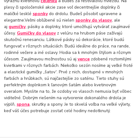
výraznú kvetinovú
čelenku
a budeš za festivalovú hviezdu. Na
plesy či spoločenské akcie zase voľ decentnejšie doplnky či
maličké lesklé
sponky
do drdolu. Budeš pôsobiť upravene a
elegantne.Veľmi obľúbené sú nielen
sponky do vlasov
, ale
aj
gumičky
, pásiky a doplnky, ktoré umožňujú vytvárať zaujímavé
účesy.
Gumičky do vlasov
z velúru na hrubom páse zažívajú
skutočnú renesanciu. Látkové pásky sú dekorácie, ktoré budú
fungovať v rôznych situáciách. Budú ideálne do práce, na rande,
rodinné večere a iné oslavy. Hodia sa k mnohým štýlom a rôznym
účesom. Zaujímavou možnosťou sú aj
vence
zdobené roztomilými
kvietkami v rôznych farbách. Niekoľko sezón nosíme aj veľké froté
a elastické gumičky „šatov“. Prvé z nich, dostupné v mnohých
farbách a hrúbkach, sú najčastejšie zo saténu. Tieto stuhy sú
perfektným doplnkom k ľanovým šatám alebo kvetinovým
overalom. Myslite na to, že ozdoby vo vlasoch nemusia byť vôbec
viditeľné. Dobrým riešením na vytvorenie dokonalého drdola je
výplň,
spona
, skrutky a spony. Je to skvelá voľba na veľké výlety,
keď váš účes potrebuje zostať celé hodiny nedotknutý.