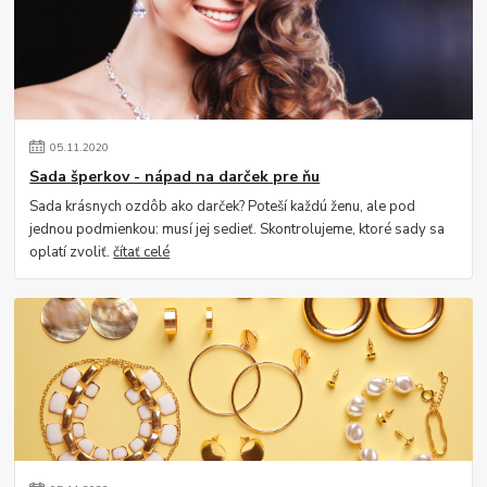
05
.
11
.
2020
Sada šperkov - nápad na darček pre ňu
Sada krásnych ozdôb ako darček? Poteší každú ženu, ale pod
jednou podmienkou: musí jej sedieť. Skontrolujeme, ktoré sady sa
oplatí zvoliť.
čítať celé