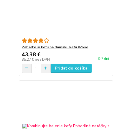
Zabalte si kefu na dámsku kefu Wosó
43,38 €
3-7 dní
35,27 €
bez DPH
Pridať do košíka