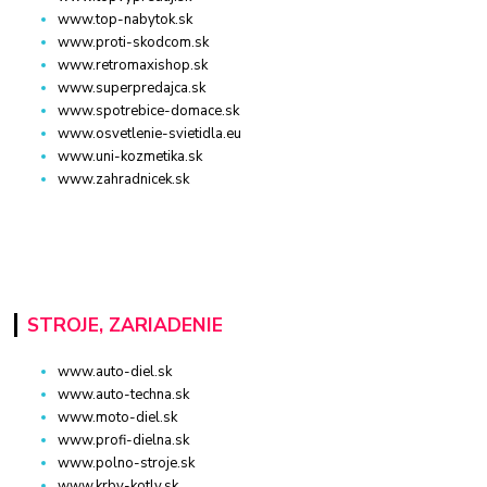
www.top-nabytok.sk
www.proti-skodcom.sk
www.retromaxishop.sk
www.superpredajca.sk
www.spotrebice-domace.sk
www.osvetlenie-svietidla.eu
www.uni-kozmetika.sk
www.zahradnicek.sk
STROJE, ZARIADENIE
www.auto-diel.sk
www.auto-techna.sk
www.moto-diel.sk
www.profi-dielna.sk
www.polno-stroje.sk
www.krby-kotly.sk