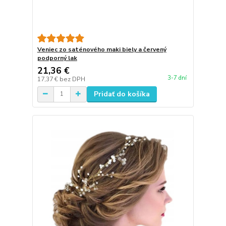
Veniec zo saténového maki biely a červený
podporný lak
21,36 €
3-7 dní
17,37 €
bez DPH
Pridať do košíka