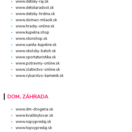
www.detsky-raj.sk
www.detskaradost.sk
www.detsky-hrdina.sk
www.domaci-milacik.sk
www.hracky-online.sk
www.kupelna.shop
www.stonshop.sk
www.sanita-kupelne.sk
www.skolsky-batoh.sk
www.sportaturistika.sk
www.potraviny-online.sk
www.zlatnictvo-online.sk
www.rybarstvo-kamenik.sk
DOM, ZÁHRADA
www.dm-drogeria.sk
www.kvalitnytovar.sk
www.najvypredaj.sk
www.topvypredaj.sk