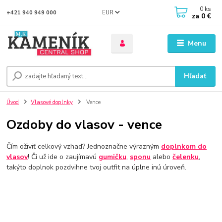
0
ks
EUR
+421 940 949 000
za
0 €
Menu
Hľadať
Úvod
Vlasové doplnky
Vence
Ozdoby do vlasov - vence
Čím oživiť celkový vzhad? Jednoznačne výrazným
doplnkom do
vlasov
! Či už ide o zaujímavú
gumičku
,
sponu
alebo
čelenku
,
takýto doplnok pozdvihne tvoj outfit na úplne inú úroveň.