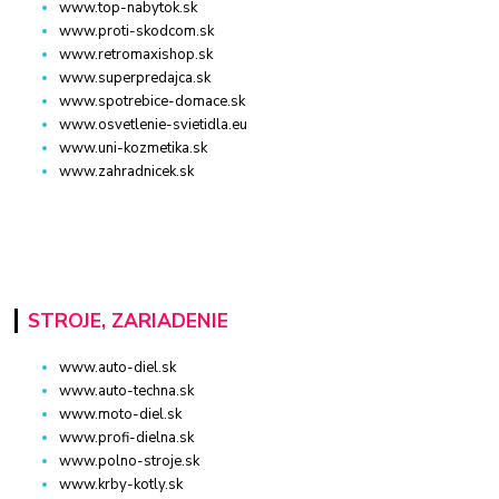
www.top-nabytok.sk
www.proti-skodcom.sk
www.retromaxishop.sk
www.superpredajca.sk
www.spotrebice-domace.sk
www.osvetlenie-svietidla.eu
www.uni-kozmetika.sk
www.zahradnicek.sk
STROJE, ZARIADENIE
www.auto-diel.sk
www.auto-techna.sk
www.moto-diel.sk
www.profi-dielna.sk
www.polno-stroje.sk
www.krby-kotly.sk