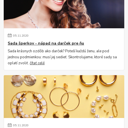
05
.
11
.
2020
Sada šperkov - nápad na darček pre ňu
Sada krásnych ozdôb ako darček? Poteší každú ženu, ale pod
jednou podmienkou: musí jej sedieť. Skontrolujeme, ktoré sady sa
oplatí zvoliť.
čítať celé
05
.
11
.
2020