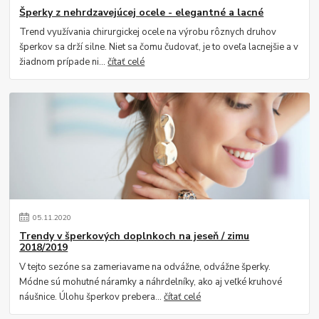
Šperky z nehrdzavejúcej ocele - elegantné a lacné
Trend využívania chirurgickej ocele na výrobu rôznych druhov
šperkov sa drží silne. Niet sa čomu čudovať, je to oveľa lacnejšie a v
žiadnom prípade ni...
čítať celé
05
.
11
.
2020
Trendy v šperkových doplnkoch na jeseň / zimu
2018/2019
V tejto sezóne sa zameriavame na odvážne, odvážne šperky.
Módne sú mohutné náramky a náhrdelníky, ako aj veľké kruhové
náušnice. Úlohu šperkov prebera...
čítať celé