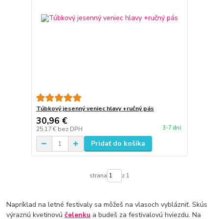
Túbkový jesenný veniec hlavy +ručný pás
30,96 €
3-7 dní
25,17 €
bez DPH
Pridať do košíka
strana
z 1
Napríklad na letné festivaly sa môžeš na vlasoch vyblázniť. Skús
výraznú kvetinovú
čelenku
a budeš za festivalovú hviezdu. Na