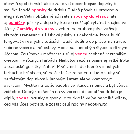
plesy či spoločenské akcie zase voľ decentnejšie doplnky či
maličké lesklé
sponky
do drdolu. Budeš pôsobiť upravene a
elegantne.Veľmi obľúbené sú nielen
sponky do vlasov
, ale
aj
gumičky
, pásiky a doplnky, ktoré umožňujú vytvárať zaujímavé
účesy.
Gumičky do vlasov
z velúru na hrubom páse zažívajú
skutočnú renesanciu. Látkové pásky sú dekorácie, ktoré budú
fungovať v rôznych situáciách. Budú ideálne do práce, na rande,
rodinné večere a iné oslavy. Hodia sa k mnohým štýlom a rôznym
účesom. Zaujímavou možnosťou sú aj
vence
zdobené roztomilými
kvietkami v rôznych farbách. Niekoľko sezón nosíme aj veľké froté
a elastické gumičky „šatov“. Prvé z nich, dostupné v mnohých
farbách a hrúbkach, sú najčastejšie zo saténu. Tieto stuhy sú
perfektným doplnkom k ľanovým šatám alebo kvetinovým
overalom. Myslite na to, že ozdoby vo vlasoch nemusia byť vôbec
viditeľné. Dobrým riešením na vytvorenie dokonalého drdola je
výplň,
spona
, skrutky a spony. Je to skvelá voľba na veľké výlety,
keď váš účes potrebuje zostať celé hodiny nedotknutý.