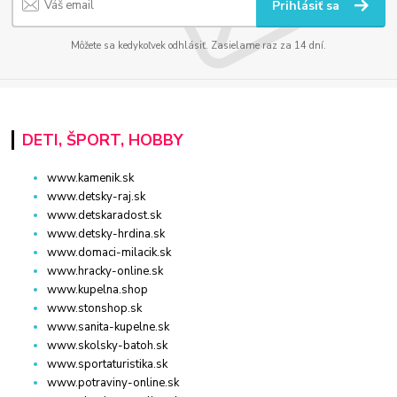
Prihlásiť sa
Môžete sa kedykoľvek odhlásiť. Zasielame raz za 14 dní.
DETI, ŠPORT, HOBBY
www.kamenik.sk
www.detsky-raj.sk
www.detskaradost.sk
www.detsky-hrdina.sk
www.domaci-milacik.sk
www.hracky-online.sk
www.kupelna.shop
www.stonshop.sk
www.sanita-kupelne.sk
www.skolsky-batoh.sk
www.sportaturistika.sk
www.potraviny-online.sk