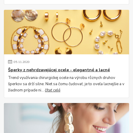
05
.
11
.
2020
Šperky z nehrdzavejúcej ocele - elegantné a lacné
Trend využívania chirurgickej ocele na výrobu rôznych druhov
šperkov sa drží silne. Niet sa čomu čudovať, je to oveľa lacnejšie a v
žiadnom prípade ni...
čítať celé