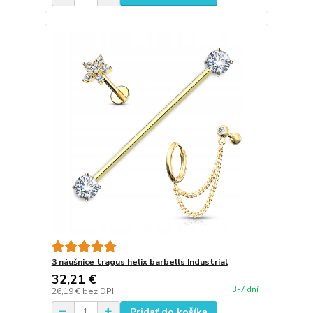
3 náušnice tragus helix barbells Industrial
32,21 €
3-7 dní
26,19 €
bez DPH
Pridať do košíka