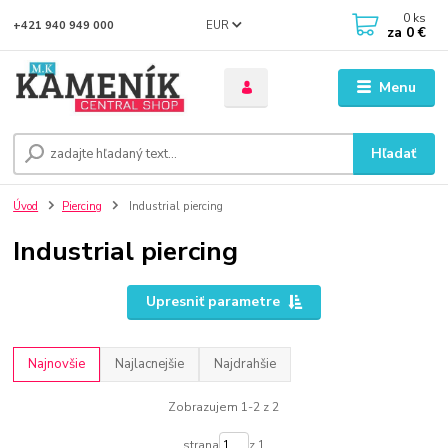
0
ks
EUR
+421 940 949 000
za
0 €
Menu
Hľadať
Úvod
Piercing
Industrial piercing
Industrial piercing
Upresniť parametre
Najnovšie
Najlacnejšie
Najdrahšie
Zobrazujem 1-2 z 2
strana
z 1