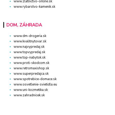
www.zlatnictvo-online.sk
www.rybarstvo-kamenik.sk
DOM, ZÁHRADA
www.dm-drogeria.sk
www.kvalitnytovar.sk
www.najvypredaj.sk
www.topvypredaj.sk
www.top-nabytok.sk
www.proti-skodcom.sk
www.retromaxishop.sk
www.superpredajca.sk
www.spotrebice-domace.sk
www.osvetlenie-svietidla.eu
www.uni-kozmetika.sk
www.zahradnicek.sk