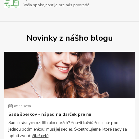
Vaša spokojnosť je pre nás prvoradá
Novinky z nášho blogu
05
.
11
.
2020
Sada šperkov - nápad na darček pre ňu
Sada krásnych ozdôb ako darček? Poteší každú ženu, ale pod
jednou podmienkou: musí jej sedieť. Skontrolujeme, ktoré sady sa
oplatí zvoliť.
čítať celé