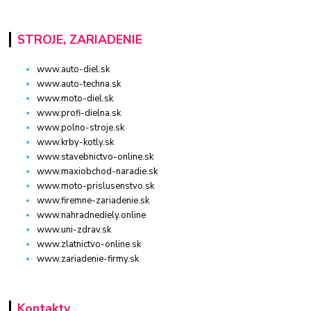
STROJE, ZARIADENIE
www.auto-diel.sk
www.auto-techna.sk
www.moto-diel.sk
www.profi-dielna.sk
www.polno-stroje.sk
www.krby-kotly.sk
www.stavebnictvo-online.sk
www.maxiobchod-naradie.sk
www.moto-prislusenstvo.sk
www.firemne-zariadenie.sk
www.nahradnediely.online
www.uni-zdrav.sk
www.zlatnictvo-online.sk
www.zariadenie-firmy.sk
Kontakty