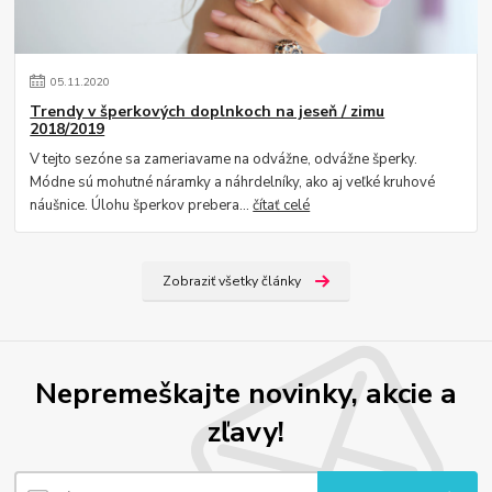
05
.
11
.
2020
Trendy v šperkových doplnkoch na jeseň / zimu
2018/2019
V tejto sezóne sa zameriavame na odvážne, odvážne šperky.
Módne sú mohutné náramky a náhrdelníky, ako aj veľké kruhové
náušnice. Úlohu šperkov prebera...
čítať celé
Zobraziť všetky články
Nepremeškajte novinky, akcie a
zľavy!