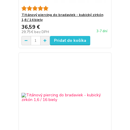
Titánový piercing do bradaviek - kubický zirkón
1,6 / 14 biely
36,59 €
3-7 dní
29,75 €
bez DPH
Pridať do košíka