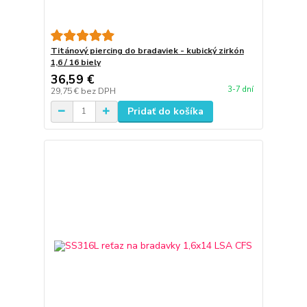
Titánový piercing do bradaviek - kubický zirkón
1,6 / 16 biely
36,59 €
3-7 dní
29,75 €
bez DPH
Pridať do košíka