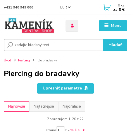
0
ks
EUR
+421 940 949 000
za
0 €
Menu
Hľadať
Úvod
Piercing
Do bradavky
Piercing do bradavky
Upresniť parametre
Najnovšie
Najlacnejšie
Najdrahšie
Zobrazujem 1-20 z 22
strana
z 2
ďalšie