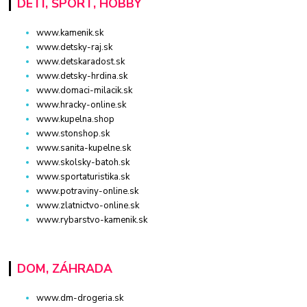
DETI, ŠPORT, HOBBY
www.kamenik.sk
www.detsky-raj.sk
www.detskaradost.sk
www.detsky-hrdina.sk
www.domaci-milacik.sk
www.hracky-online.sk
www.kupelna.shop
www.stonshop.sk
www.sanita-kupelne.sk
www.skolsky-batoh.sk
www.sportaturistika.sk
www.potraviny-online.sk
www.zlatnictvo-online.sk
www.rybarstvo-kamenik.sk
DOM, ZÁHRADA
www.dm-drogeria.sk