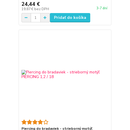
24,44 €
3-7 dní
19,87 €
bez DPH
Pridať do košíka
Piercing do bradaviek - strieborný motýľ