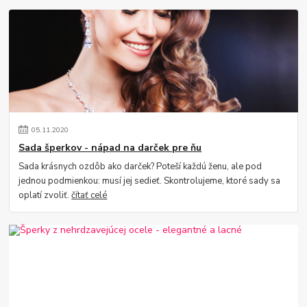
05
.
11
.
2020
Sada šperkov - nápad na darček pre ňu
Sada krásnych ozdôb ako darček? Poteší každú ženu, ale pod
jednou podmienkou: musí jej sedieť. Skontrolujeme, ktoré sady sa
oplatí zvoliť.
čítať celé