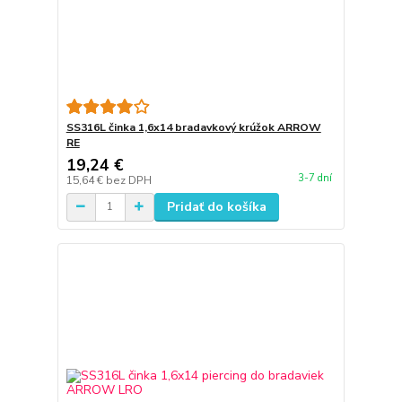
SS316L činka 1,6x14 bradavkový krúžok ARROW
RE
19,24 €
3-7 dní
15,64 €
bez DPH
Pridať do košíka