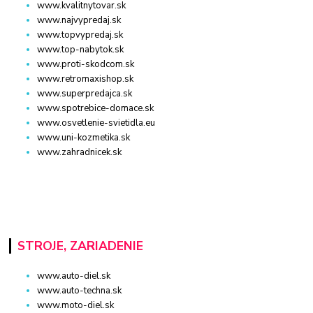
www.kvalitnytovar.sk
www.najvypredaj.sk
www.topvypredaj.sk
www.top-nabytok.sk
www.proti-skodcom.sk
www.retromaxishop.sk
www.superpredajca.sk
www.spotrebice-domace.sk
www.osvetlenie-svietidla.eu
www.uni-kozmetika.sk
www.zahradnicek.sk
STROJE, ZARIADENIE
www.auto-diel.sk
www.auto-techna.sk
www.moto-diel.sk