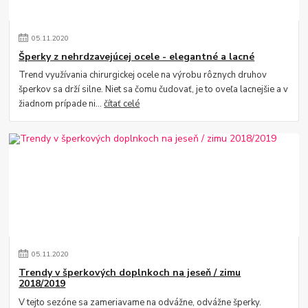
05
.
11
.
2020
Šperky z nehrdzavejúcej ocele - elegantné a lacné
Trend využívania chirurgickej ocele na výrobu rôznych druhov
šperkov sa drží silne. Niet sa čomu čudovať, je to oveľa lacnejšie a v
žiadnom prípade ni...
čítať celé
05
.
11
.
2020
Trendy v šperkových doplnkoch na jeseň / zimu
2018/2019
V tejto sezóne sa zameriavame na odvážne, odvážne šperky.