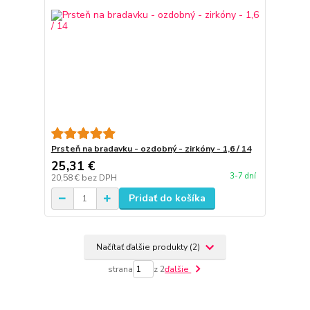
Prsteň na bradavku - ozdobný - zirkóny - 1,6 / 14
25,31 €
3-7 dní
20,58 €
bez DPH
Pridať do košíka
Načítať ďalšie produkty (2)
strana
z 2
ďalšie