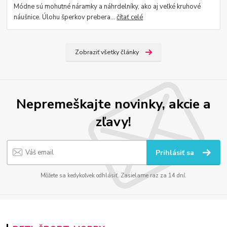
Módne sú mohutné náramky a náhrdelníky, ako aj veľké kruhové
náušnice. Úlohu šperkov prebera...
čítať celé
Zobraziť všetky články
Nepremeškajte novinky, akcie a
zľavy!
Prihlásiť sa
Môžete sa kedykoľvek odhlásiť. Zasielame raz za 14 dní.