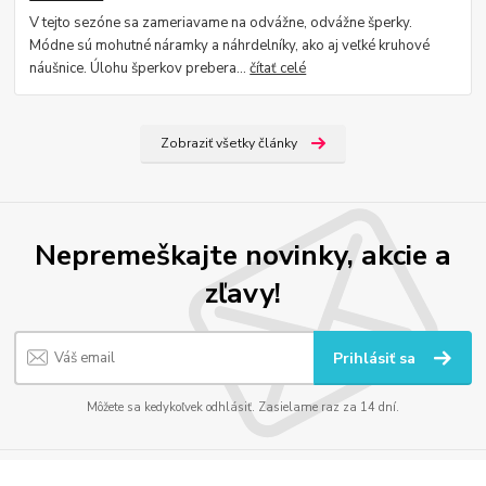
V tejto sezóne sa zameriavame na odvážne, odvážne šperky.
Módne sú mohutné náramky a náhrdelníky, ako aj veľké kruhové
náušnice. Úlohu šperkov prebera...
čítať celé
Zobraziť všetky články
Nepremeškajte novinky, akcie a
zľavy!
Prihlásiť sa
Môžete sa kedykoľvek odhlásiť. Zasielame raz za 14 dní.