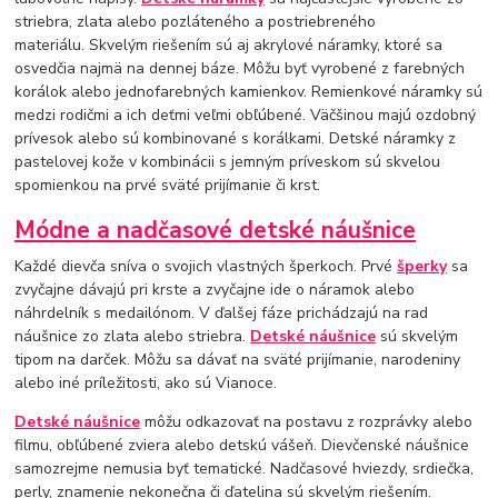
striebra, zlata alebo pozláteného a postriebreného
materiálu. Skvelým riešením sú aj akrylové náramky, ktoré sa
osvedčia najmä na dennej báze. Môžu byť vyrobené z farebných
korálok alebo jednofarebných kamienkov. Remienkové náramky sú
medzi rodičmi a ich deťmi veľmi obľúbené. Väčšinou majú ozdobný
prívesok alebo sú kombinované s korálkami. Detské náramky z
pastelovej kože v kombinácii s jemným príveskom sú skvelou
spomienkou na prvé sväté prijímanie či krst.
Módne a nadčasové detské náušnice
Každé dievča sníva o svojich vlastných šperkoch. Prvé
šperky
sa
zvyčajne dávajú pri krste a zvyčajne ide o náramok alebo
náhrdelník s medailónom. V ďalšej fáze prichádzajú na rad
náušnice zo zlata alebo striebra.
Detské náušnice
sú skvelým
tipom na darček. Môžu sa dávať na sväté prijímanie, narodeniny
alebo iné príležitosti, ako sú Vianoce.
Detské náušnice
môžu odkazovať na postavu z rozprávky alebo
filmu, obľúbené zviera alebo detskú vášeň. Dievčenské náušnice
samozrejme nemusia byť tematické. Nadčasové hviezdy, srdiečka,
perly, znamenie nekonečna či ďatelina sú skvelým riešením.