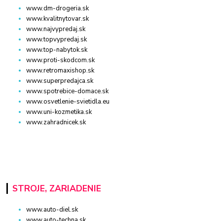
www.dm-drogeria.sk
www.kvalitnytovar.sk
www.najvypredaj.sk
www.topvypredaj.sk
www.top-nabytok.sk
www.proti-skodcom.sk
www.retromaxishop.sk
www.superpredajca.sk
www.spotrebice-domace.sk
www.osvetlenie-svietidla.eu
www.uni-kozmetika.sk
www.zahradnicek.sk
STROJE, ZARIADENIE
www.auto-diel.sk
www.auto-techna.sk