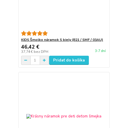
KIDS Šmolko náramok S biely (B21 / SMF / 03AU)
46,42 €
3-7 dní
37,74 €
bez DPH
Pridať do košíka