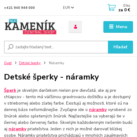
0
ks
EUR
+421 940 949 000
za
0 €
Menu
Hľadať
Úvod
Detské šperky
Náramky
Detské šperky - náramky
Šperk
je skvelým darčekom nielen pre dievčatá, ale aj pre
chlapcov - tento má väčšinou gravírovaciu doštičku a je dostupný
v striebornej alebo zlatej farbe. Existujú aj možnosti, ktoré sú na
dennej báze neformálnejšie. Zvyčajne ide o
náramky
vyrobené zo
šnúrok alebo spletených šnúrok. Najčastejšie sa vyberajú tie v
čiernej alebo červenej farbe. Skvelým každodenným riešením budú
aj
náramky
priateľstva. Jeden z nich je možné darovať blízkej
osobe. Náramky priateľstva prichádzajú v mnohých zaujímavých