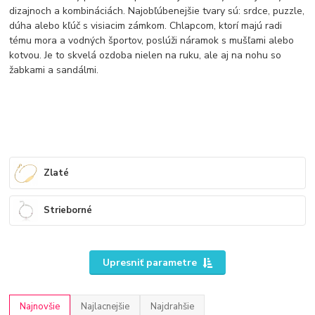
dizajnoch a kombináciách. Najobľúbenejšie tvary sú: srdce, puzzle,
dúha alebo kľúč s visiacim zámkom. Chlapcom, ktorí majú radi
tému mora a vodných športov, poslúži náramok s mušľami alebo
kotvou. Je to skvelá ozdoba nielen na ruku, ale aj na nohu so
žabkami a sandálmi.
Zlaté
Strieborné
Upresniť parametre
Najnovšie
Najlacnejšie
Najdrahšie