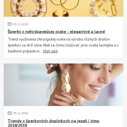
05
.
11
.
2020
Šperky z nehrdzavejúcej ocele - elegantné a lacné
Trend využívania chirurgickej ocele na výrobu rôznych druhov
šperkov sa drží silne. Niet sa čomu čudovať, je to oveľa lacnejšie a v
žiadnom prípade ni...
čítať celé
05
.
11
.
2020
Trendy v šperkových doplnkoch na jeseň / zimu
2018/2019