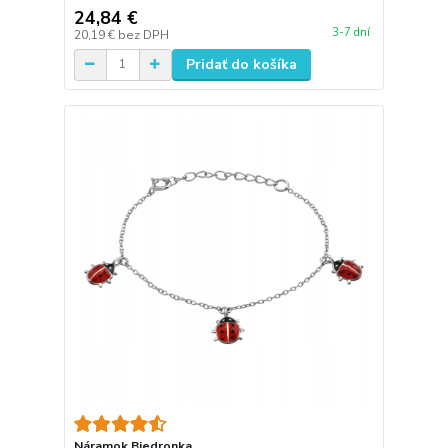
24,84 €
3-7 dní
20,19 €
bez DPH
Pridať do košíka
Náramok Biedronka