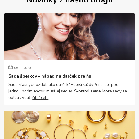
05
.
11
.
2020
Sada šperkov - nápad na darček pre ňu
Sada krásnych ozdôb ako darček? Poteší každú ženu, ale pod
jednou podmienkou: musí jej sedieť. Skontrolujeme, ktoré sady sa
oplatí zvoliť.
čítať celé