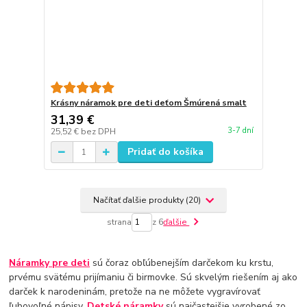
Krásny náramok pre deti deťom Šmúrená smalt
31,39 €
3-7 dní
25,52 €
bez DPH
Pridať do košíka
Načítať ďalšie produkty (20)
strana
z 6
ďalšie
Náramky pre deti
sú čoraz obľúbenejším darčekom ku krstu,
prvému svätému prijímaniu či birmovke. Sú skvelým riešením aj ako
darček k narodeninám, pretože na ne môžete vygravírovať
ľubovoľné nápisy.
Detské náramky
sú najčastejšie vyrobené zo