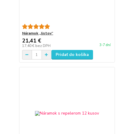
Náramok „listov“
21,41 €
3-7 dní
17,40 €
bez DPH
Pridať do košíka