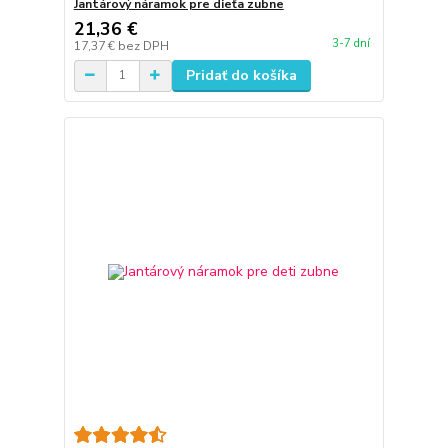
Jantárový náramok pre dieťa zubne
21,36 €
3-7 dní
17,37 €
bez DPH
Pridať do košíka