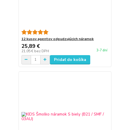
12 kusov agentov odpudzujúcich náramok
25,89 €
3-7 dní
21,05 €
bez DPH
Pridať do košíka