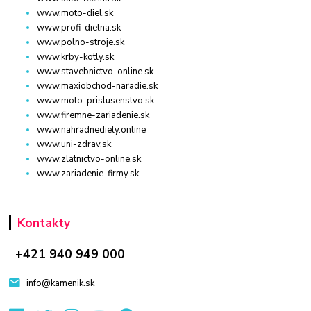
www.moto-diel.sk
www.profi-dielna.sk
www.polno-stroje.sk
www.krby-kotly.sk
www.stavebnictvo-online.sk
www.maxiobchod-naradie.sk
www.moto-prislusenstvo.sk
www.firemne-zariadenie.sk
www.nahradnediely.online
www.uni-zdrav.sk
www.zlatnictvo-online.sk
www.zariadenie-firmy.sk
Kontakty
+421 940 949 000
info@kamenik.sk