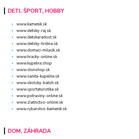
DETI, ŠPORT, HOBBY
www.kamenik.sk
www.detsky-raj.sk
www.detskaradost.sk
www.detsky-hrdina.sk
www.domaci-milacik.sk
www.hracky-online.sk
www.kupelna.shop
www.stonshop.sk
www.sanita-kupelne.sk
www.skolsky-batoh.sk
www.sportaturistika.sk
www.potraviny-online.sk
www.zlatnictvo-online.sk
www.rybarstvo-kamenik.sk
DOM, ZÁHRADA