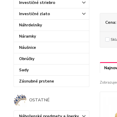
Investičné striebro
Investičné zlato
Cena:
Náhrdelníky
Náramky
Skl
Náušnice
Obrúčky
Najnov
Sady
Zásnubné prstene
Zobrazuje
OSTATNÉ
Náboženské predmety a šperky