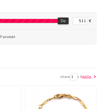
Do
€
P produkt
strana
z 6
ďalšie