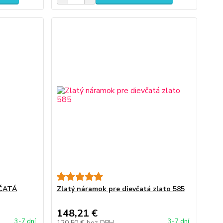
ČATÁ
Zlatý náramok pre dievčatá zlato 585
148,21 €
3-7 dní
3-7 dní
120,50 €
bez DPH