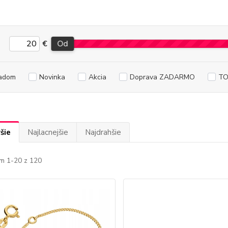
€
Od
adom
Novinka
Akcia
Doprava ZADARMO
TO
šie
Najlacnejšie
Najdrahšie
m 1-20 z 120