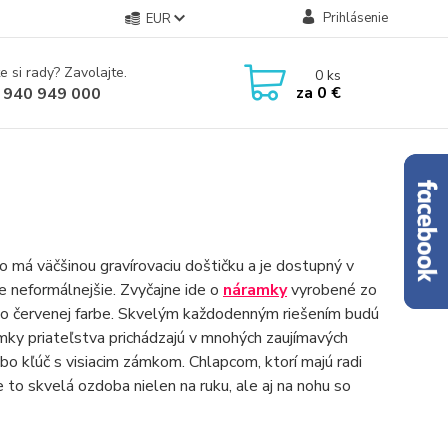
Prihlásenie
EUR
e si rady? Zavolajte.
0
ks
za
0 €
 940 949 000
o má väčšinou gravírovaciu doštičku a je dostupný v
ze neformálnejšie. Zvyčajne ide o
náramky
vyrobené zo
lebo červenej farbe. Skvelým každodenným riešením budú
amky priateľstva prichádzajú v mnohých zaujímavých
ebo kľúč s visiacim zámkom. Chlapcom, ktorí majú radi
to skvelá ozdoba nielen na ruku, ale aj na nohu so