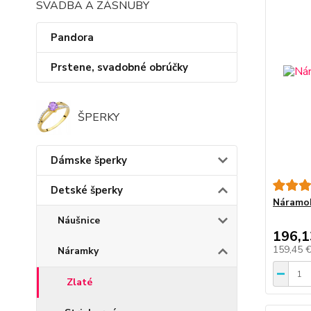
SVADBA A ZÁSNUBY
Pandora
Prstene, svadobné obrúčky
ŠPERKY
Dámske šperky
Detské šperky
Náramok
Náušnice
196,1
159,45 
Náramky
Zlaté