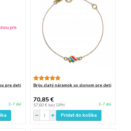
ou pre deti
Briju zlatý náramok so slonom pre deti
70,85 €
3-7 dní
3-7 dní
57,60 €
bez DPH
íka
Pridať do košíka