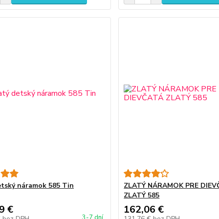
etský náramok 585 Tin
ZLATÝ NÁRAMOK PRE DIEV
ZLATÝ 585
9 €
162,06 €
3-7 dní
€
bez DPH
131,76 €
bez DPH