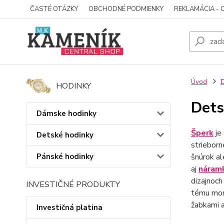
ČASTÉ OTÁZKY
OBCHODNÉ PODMIENKY
REKLAMÁCIA - 
Úvod
D
HODINKY
Dets
Dámske hodinky
Šperk
je 
Detské hodinky
strieborn
Pánské hodinky
šnúrok al
aj
náram
dizajnoch
INVESTIČNÉ PRODUKTY
tému mora
žabkami a
Investičná platina