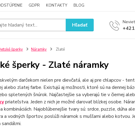
ODSTÚPENIE
GDPR
KONTAKTY
BLOG
Neviet
Hľadať
+421
etské šperky
Náramky
Zlaté
ké šperky - Zlaté náramky
skvelým darčekom nielen pre dievčatá, ale aj pre chlapcov - tent
ej alebo zlatej farbe. Existujú aj možnosti, ktoré sú na dennej bá
ebo spletených šnúrok. Najčastejšie sa vyberajú tie v čiernej a
ky
priateľstva. Jeden z nich je možné darovať blízkej osobe. Nár
 a kombináciách. Najobľúbenejšie tvary sú: srdce, puzzle, dúha al
 a vodných športov, poslúži náramok s mušľami alebo kotvou. Je 
 sandálmi.