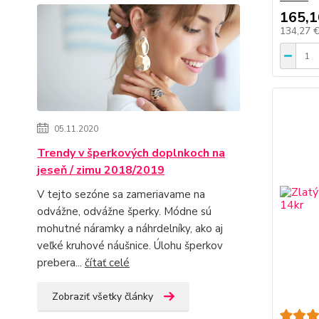
165,1
134,27 
05.11.2020
Trendy v šperkových doplnkoch na
jeseň / zimu 2018/2019
V tejto sezóne sa zameriavame na
odvážne, odvážne šperky. Módne sú
mohutné náramky a náhrdelníky, ako aj
veľké kruhové náušnice. Úlohu šperkov
prebera...
čítať celé
Zobraziť všetky články