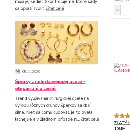
musí jej sedieť. Skontrolujeme, ktoré sady
sa oplatí zvoliť.
čítať celé
05.11.2020
Šperky z nehrdzavejúcej ocele -
elegantné a lacné
Trend využívania chirurgickej ocele na
výrobu rôznych druhov šperkov sa drží
silne. Niet sa čomu čudovať, je to oveľa
lacnejšie a v žiadnom prípade ni...
čítať celé
ZLATÝ 
10MM