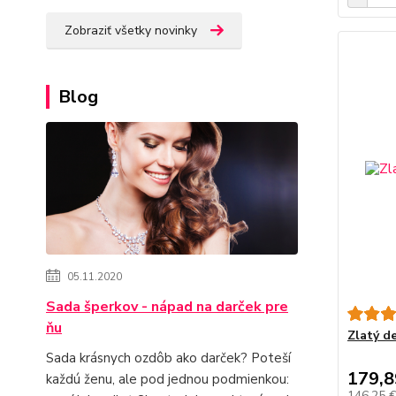
Zobraziť všetky novinky
Blog
05.11.2020
Sada šperkov - nápad na darček pre
ňu
Zlatý d
Sada krásnych ozdôb ako darček? Poteší
179,8
každú ženu, ale pod jednou podmienkou:
146,25 