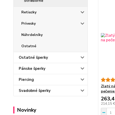
Strieborné
Retiazky
Prívesky
Náhrdelníky
Ostatné
Ostatné šperky
Pánske šperky
Piercing
Zlatý n
Svadobné šperky
pečenie
263,4
214,15 
Novinky