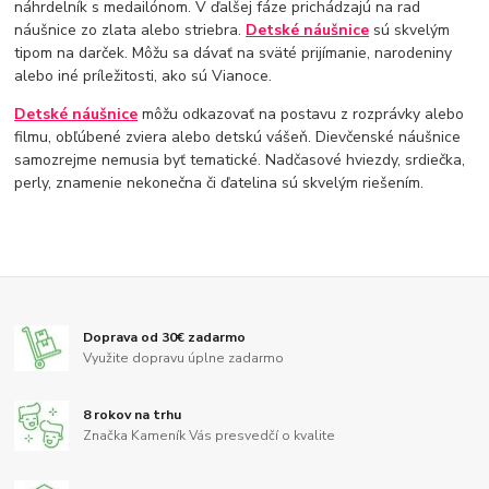
náhrdelník s medailónom. V ďalšej fáze prichádzajú na rad
náušnice zo zlata alebo striebra.
Detské náušnice
sú skvelým
tipom na darček. Môžu sa dávať na sväté prijímanie, narodeniny
alebo iné príležitosti, ako sú Vianoce.
Detské náušnice
môžu odkazovať na postavu z rozprávky alebo
filmu, obľúbené zviera alebo detskú vášeň. Dievčenské náušnice
samozrejme nemusia byť tematické. Nadčasové hviezdy, srdiečka,
perly, znamenie nekonečna či ďatelina sú skvelým riešením.
Doprava od 30€ zadarmo
Využite dopravu úplne zadarmo
8 rokov na trhu
Značka Kameník Vás presvedčí o kvalite