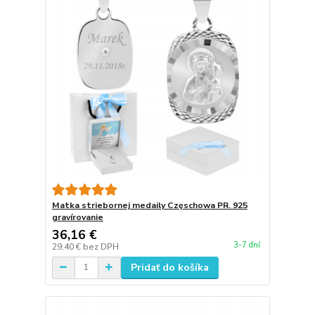
Matka striebornej medaily Częschowa PR. 925
gravírovanie
36,16 €
3-7 dní
29,40 €
bez DPH
Pridať do košíka