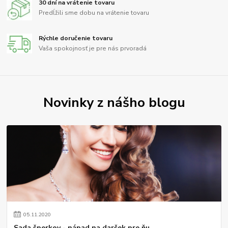
30 dní na vrátenie tovaru
Predĺžili sme dobu na vrátenie tovaru
Rýchle doručenie tovaru
Vaša spokojnosť je pre nás prvoradá
Novinky z nášho blogu
05
.
11
.
2020
Sada šperkov - nápad na darček pre ňu