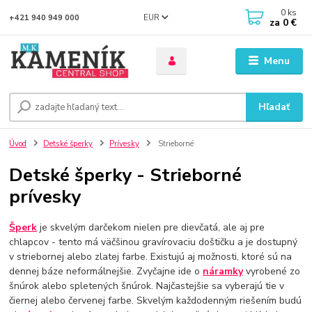
0
ks
EUR
+421 940 949 000
za
0 €
Menu
Hľadať
Úvod
Detské šperky
Prívesky
Strieborné
Detské šperky - Strieborné
prívesky
Šperk
je skvelým darčekom nielen pre dievčatá, ale aj pre
chlapcov - tento má väčšinou gravírovaciu doštičku a je dostupný
v striebornej alebo zlatej farbe. Existujú aj možnosti, ktoré sú na
dennej báze neformálnejšie. Zvyčajne ide o
náramky
vyrobené zo
šnúrok alebo spletených šnúrok. Najčastejšie sa vyberajú tie v
čiernej alebo červenej farbe. Skvelým každodenným riešením budú