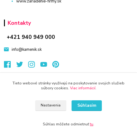
www.zariadenie-firmy.sk
Kontakty
+421 940 949 000
info@kamenik.sk
Tieto webové stránky využívajú na poskytovanie svojich služieb
súbory cookies.
Viac informácií
.
© 2024 Všetky práva vyhradené KAMENIK.SK
Vytvorené na
Eshop-rychlo.sk
Súhlasím
Nastavenia
Súhlas môžete odmietnuť
tu
.