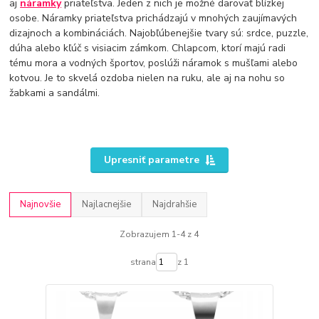
aj
náramky
priateľstva. Jeden z nich je možné darovať blízkej
osobe. Náramky priateľstva prichádzajú v mnohých zaujímavých
dizajnoch a kombináciách. Najobľúbenejšie tvary sú: srdce, puzzle,
dúha alebo kľúč s visiacim zámkom. Chlapcom, ktorí majú radi
tému mora a vodných športov, poslúži náramok s mušľami alebo
kotvou. Je to skvelá ozdoba nielen na ruku, ale aj na nohu so
žabkami a sandálmi.
Upresniť parametre
Najnovšie
Najlacnejšie
Najdrahšie
Zobrazujem 1-4 z 4
strana
z 1