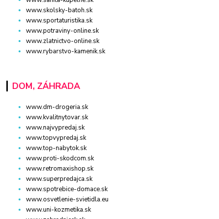
www.sanita-kupelne.sk
www.skolsky-batoh.sk
www.sportaturistika.sk
www.potraviny-online.sk
www.zlatnictvo-online.sk
www.rybarstvo-kamenik.sk
DOM, ZÁHRADA
www.dm-drogeria.sk
www.kvalitnytovar.sk
www.najvypredaj.sk
www.topvypredaj.sk
www.top-nabytok.sk
www.proti-skodcom.sk
www.retromaxishop.sk
www.superpredajca.sk
www.spotrebice-domace.sk
www.osvetlenie-svietidla.eu
www.uni-kozmetika.sk