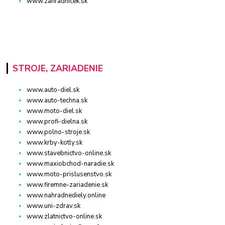
www.zahradnicek.sk
STROJE, ZARIADENIE
www.auto-diel.sk
www.auto-techna.sk
www.moto-diel.sk
www.profi-dielna.sk
www.polno-stroje.sk
www.krby-kotly.sk
www.stavebnictvo-online.sk
www.maxiobchod-naradie.sk
www.moto-prislusenstvo.sk
www.firemne-zariadenie.sk
www.nahradnediely.online
www.uni-zdrav.sk
www.zlatnictvo-online.sk