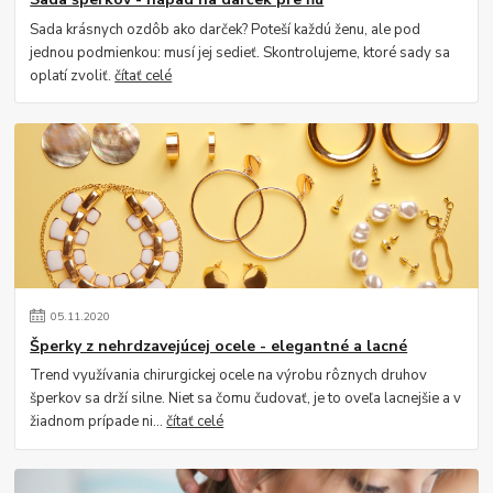
Sada krásnych ozdôb ako darček? Poteší každú ženu, ale pod
jednou podmienkou: musí jej sedieť. Skontrolujeme, ktoré sady sa
oplatí zvoliť.
čítať celé
05
.
11
.
2020
Šperky z nehrdzavejúcej ocele - elegantné a lacné
Trend využívania chirurgickej ocele na výrobu rôznych druhov
šperkov sa drží silne. Niet sa čomu čudovať, je to oveľa lacnejšie a v
žiadnom prípade ni...
čítať celé