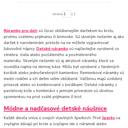
strana
z 1
Náramky pre deti
sú čoraz obľúbenejším darčekom ku krstu,
prvému svätému prijímaniu či birmovke. Sú skvelým riešením aj ako
darček k narodeninám, pretože na ne môžete vygravírovať
ľubovoľné nápisy.
Detské náramky
sú najčastejšie vyrobené zo
striebra, zlata alebo pozláteného a postriebreného
materiálu. Skvelým riešením sú aj akrylové náramky, ktoré sa
osvedčia najmä na dennej báze. Môžu byť vyrobené z farebných
korálok alebo jednofarebných kamienkov. Remienkové náramky sú
medzi rodičmi a ich deťmi veľmi obľúbené. Väčšinou majú ozdobný
prívesok alebo sú kombinované s korálkami. Detské náramky z
pastelovej kože v kombinácii s jemným príveskom sú skvelou
spomienkou na prvé sväté prijímanie či krst.
Módne a nadčasové detské náušnice
Každé dievča sníva o svojich vlastných šperkoch. Prvé
šperky
sa
zvyčajne dávajú pri krste a zvyčajne ide o náramok alebo