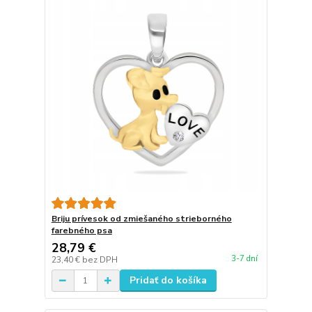
Briju prívesok od zmiešaného strieborného
farebného psa
28,79 €
3-7 dní
23,40 €
bez DPH
Pridať do košíka