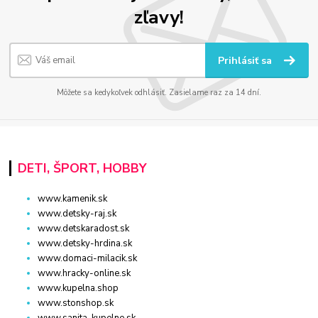
zľavy!
Prihlásiť sa
Môžete sa kedykoľvek odhlásiť. Zasielame raz za 14 dní.
DETI, ŠPORT, HOBBY
www.kamenik.sk
www.detsky-raj.sk
www.detskaradost.sk
www.detsky-hrdina.sk
www.domaci-milacik.sk
www.hracky-online.sk
www.kupelna.shop
www.stonshop.sk