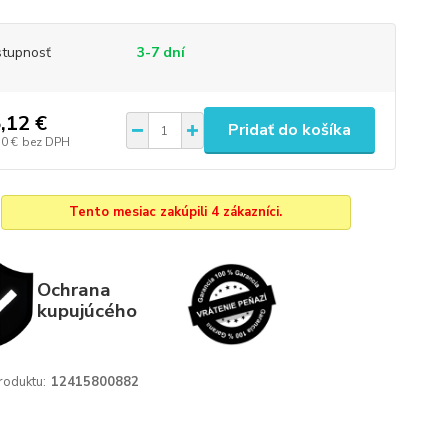
tupnosť
3-7 dní
,12 €
Pridať do košíka
30 €
bez DPH
Tento mesiac zakúpili 4 zákazníci.
Ochrana
kupujúcého
roduktu:
12415800882