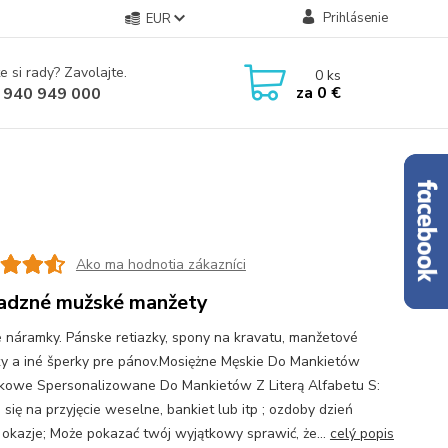
Prihlásenie
EUR
e si rady? Zavolajte.
0
ks
za
0 €
 940 949 000
Ako ma hodnotia zákazníci
dzné mužské manžety
 náramky. Pánske retiazky, spony na kravatu, manžetové
y a iné šperky pre pánov.Mosiężne Męskie Do Mankietów
kowe Spersonalizowane Do Mankietów Z Literą Alfabetu S:
 się na przyjęcie weselne, bankiet lub itp ; ozdoby dzień
okazje; Może pokazać twój wyjątkowy sprawić, że...
celý popis