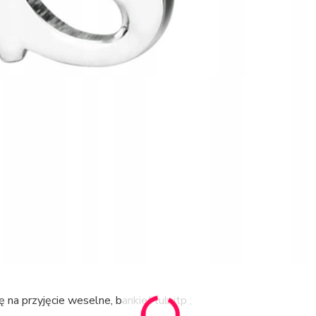
ę na przyjęcie weselne, bankiet lub itp ;