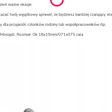
zień ważne okazje;
zać twój wyjątkowy sprawić, że będziesz bardziej czarujący, eleg
y dla przyjaciół, członków rodziny lub współpracowników itp;
: Mosiądz, Rozmiar: Ok 18x19mm/071x075 cala