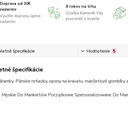
Doprava od 30€
8 rokov na trhu
zadarmo
Značka Kameník Vás
Využite dopravu úplne
presvedčí o kvalite
zadarmo
etné špecifikácie
Hodnotenie
5
tné špecifikácie
ramky. Pánske retiazky, spony na kravatu, manžetové gombíky a 
 Męskie Do Mankietów Początkowe Spersonalizowane Do Mank