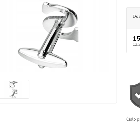
Dos
15
12,
Číslo p