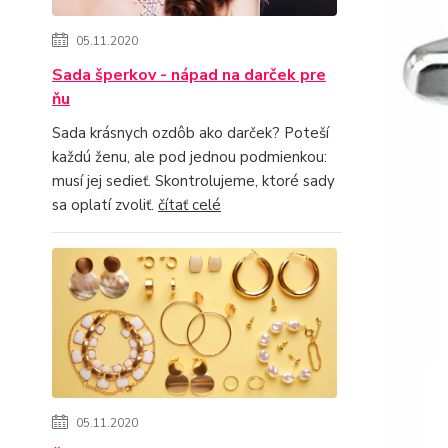
05.11.2020
Sada šperkov - nápad na darček pre
ňu
Sada krásnych ozdôb ako darček? Poteší
každú ženu, ale pod jednou podmienkou:
musí jej sedieť. Skontrolujeme, ktoré sady
sa oplatí zvoliť.
čítať celé
05.11.2020