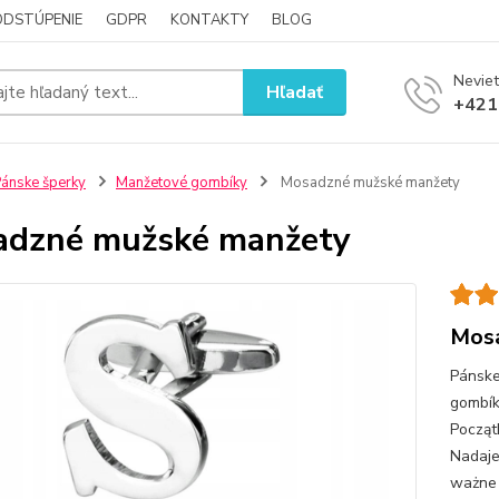
ODSTÚPENIE
GDPR
KONTAKTY
BLOG
Neviet
Hľadať
+421
ánske šperky
Manžetové gombíky
Mosadzné mužské manžety
adzné mužské manžety
Mosa
Pánske
gombík
Począt
Nadaje
ważne 