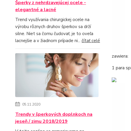
Šperky z nehrdzavejúcej ocele -
elegantné a lacné
Trend využívania chirurgickej ocele na
výrobu rôznych druhov šperkov sa drží
silne. Niet sa čomu čudovať, je to oveľa
lacnejšie a v žiadnom prípade ni...
čítať celé
zawiera:
1 para s
05.11.2020
Trendy v šperkových doplnkoch na
jeseň / zimu 2018/2019