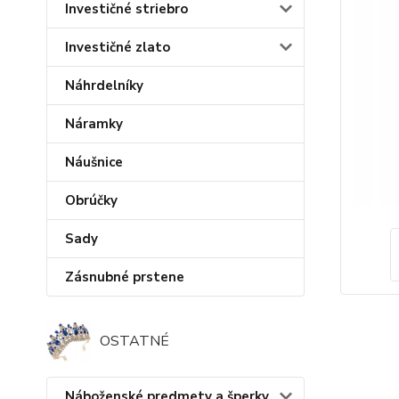
Investičné striebro
Investičné zlato
Náhrdelníky
Náramky
Náušnice
Obrúčky
Sady
Zásnubné prstene
OSTATNÉ
Náboženské predmety a šperky