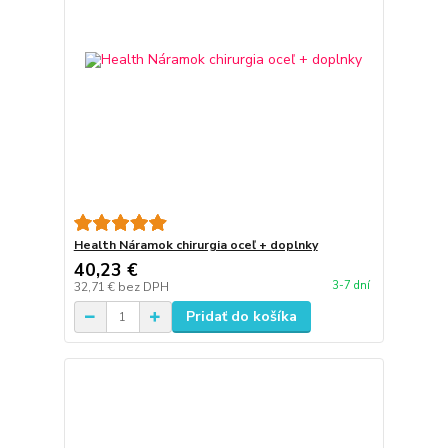
Health Náramok chirurgia oceľ + doplnky
40,23 €
3-7 dní
32,71 €
bez DPH
Pridať do košíka