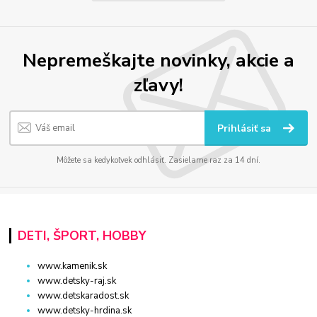
Nepremeškajte novinky, akcie a
zľavy!
Prihlásiť sa
Môžete sa kedykoľvek odhlásiť. Zasielame raz za 14 dní.
DETI, ŠPORT, HOBBY
www.kamenik.sk
www.detsky-raj.sk
www.detskaradost.sk
www.detsky-hrdina.sk