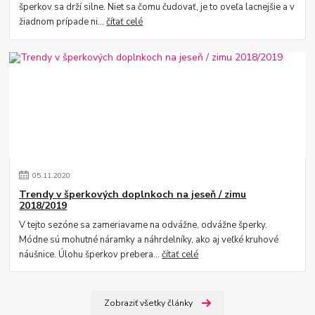
šperkov sa drží silne. Niet sa čomu čudovať, je to oveľa lacnejšie a v
žiadnom prípade ni...
čítať celé
05
.
11
.
2020
Trendy v šperkových doplnkoch na jeseň / zimu
2018/2019
V tejto sezóne sa zameriavame na odvážne, odvážne šperky.
Módne sú mohutné náramky a náhrdelníky, ako aj veľké kruhové
náušnice. Úlohu šperkov prebera...
čítať celé
Zobraziť všetky články