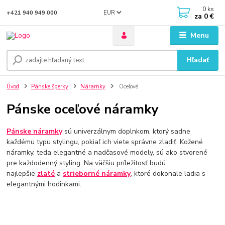
0
ks
EUR
+421 940 949 000
za
0 €
Menu
Hľadať
Úvod
Pánske šperky
Náramky
Oceľové
Pánske oceľové náramky
Pánske náramky
sú univerzálnym doplnkom, ktorý sadne
každému typu stylingu, pokiaľ ich viete správne zladiť. Kožené
náramky, teda elegantné a nadčasové modely, sú ako stvorené
pre každodenný styling. Na väčšiu príležitosť budú
najlepšie
zlaté
a
strieborné náramky
, ktoré dokonale ladia s
elegantnými hodinkami.