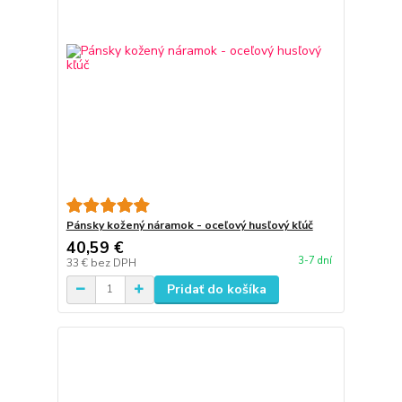
Pánsky kožený náramok - oceľový husľový kľúč
40,59 €
3-7 dní
33 €
bez DPH
Pridať do košíka