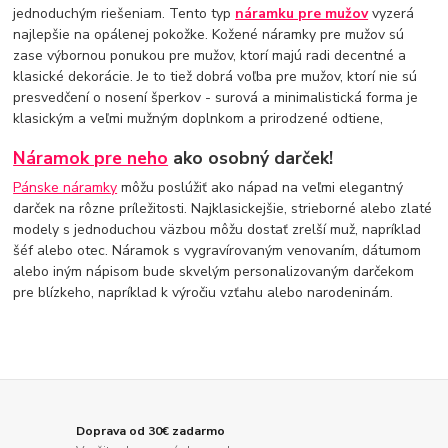
jednoduchým riešeniam. Tento typ
náramku pre mužov
vyzerá
najlepšie na opálenej pokožke. Kožené náramky pre mužov sú
zase výbornou ponukou pre mužov, ktorí majú radi decentné a
klasické dekorácie. Je to tiež dobrá voľba pre mužov, ktorí nie sú
presvedčení o nosení šperkov - surová a minimalistická forma je
klasickým a veľmi mužným doplnkom a prirodzené odtiene,
Náramok pre neho
ako osobný darček!
Pánske náramky
môžu poslúžiť ako nápad na veľmi elegantný
darček na rôzne príležitosti. Najklasickejšie, strieborné alebo zlaté
modely s jednoduchou väzbou môžu dostať zrelší muž, napríklad
šéf alebo otec. Náramok s vygravírovaným venovaním, dátumom
alebo iným nápisom bude skvelým personalizovaným darčekom
pre blízkeho, napríklad k výročiu vzťahu alebo narodeninám.
Doprava od 30€ zadarmo