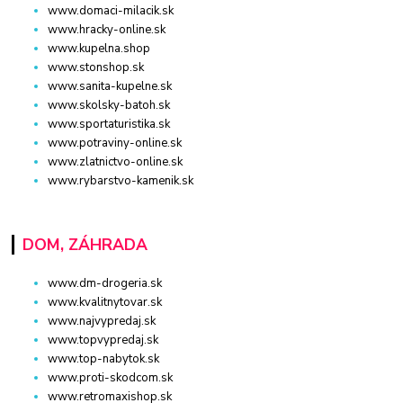
www.domaci-milacik.sk
www.hracky-online.sk
www.kupelna.shop
www.stonshop.sk
www.sanita-kupelne.sk
www.skolsky-batoh.sk
www.sportaturistika.sk
www.potraviny-online.sk
www.zlatnictvo-online.sk
www.rybarstvo-kamenik.sk
DOM, ZÁHRADA
www.dm-drogeria.sk
www.kvalitnytovar.sk
www.najvypredaj.sk
www.topvypredaj.sk
www.top-nabytok.sk
www.proti-skodcom.sk
www.retromaxishop.sk