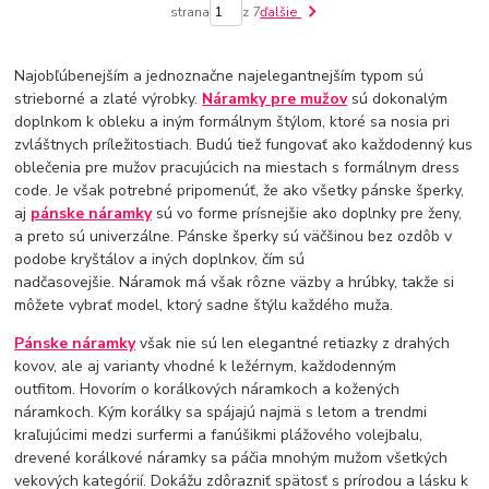
strana
z 7
ďalšie
Najobľúbenejším a jednoznačne najelegantnejším typom sú
strieborné a zlaté výrobky.
Náramky pre mužov
sú dokonalým
doplnkom k obleku a iným formálnym štýlom, ktoré sa nosia pri
zvláštnych príležitostiach. Budú tiež fungovať ako každodenný kus
oblečenia pre mužov pracujúcich na miestach s formálnym dress
code. Je však potrebné pripomenúť, že ako všetky pánske šperky,
aj
pánske náramky
sú vo forme prísnejšie ako doplnky pre ženy,
a preto sú univerzálne. Pánske šperky sú väčšinou bez ozdôb v
podobe kryštálov a iných doplnkov, čím sú
nadčasovejšie. Náramok má však rôzne väzby a hrúbky, takže si
môžete vybrať model, ktorý sadne štýlu každého muža.
Pánske náramky
však nie sú len elegantné retiazky z drahých
kovov, ale aj varianty vhodné k ležérnym, každodenným
outfitom. Hovorím o korálkových náramkoch a kožených
náramkoch. Kým korálky sa spájajú najmä s letom a trendmi
kraľujúcimi medzi surfermi a fanúšikmi plážového volejbalu,
drevené korálkové náramky sa páčia mnohým mužom všetkých
vekových kategórií. Dokážu zdôrazniť spätosť s prírodou a lásku k