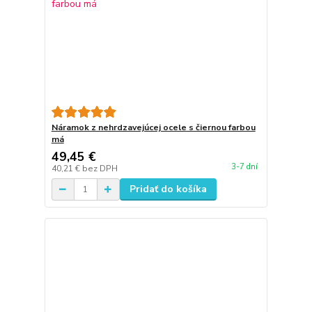
Náramok z nehrdzavejúcej ocele s čiernou farbou
má
49,45 €
3-7 dní
40,21 €
bez DPH
Pridať do košíka