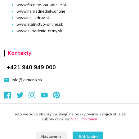
www.firemne-zariadenie.sk
www.nahradnediely.online
www.uni-zdrav.sk
www.zlatnictvo-online.sk
www.zariadenie-firmy.sk
Kontakty
+421 940 949 000
info@kamenik.sk
Tieto webové stránky využívajú na poskytovanie svojich služieb
súbory cookies.
Viac informácií
.
© 2024 Všetky práva vyhradené KAMENIK.SK
Vytvorené na
Eshop-rychlo.sk
Súhlasím
Nastavenia