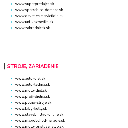
www.superpredajca.sk
www.spotrebice-domace.sk
www.osvetlenie-svietidla.eu
www.uni-kozmetika.sk
www.zahradnicek.sk
STROJE, ZARIADENIE
www.auto-diel.sk
www.auto-techna.sk
www.moto-diel.sk
www.profi-dielna.sk
www.polno-stroje.sk
www.krby-kotly.sk
www.stavebnictvo-online.sk
www.maxiobchod-naradie.sk
www.moto-prislusenstvo.sk