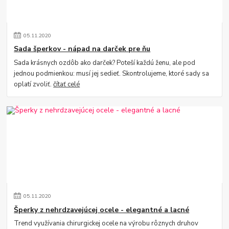
05
.
11
.
2020
Sada šperkov - nápad na darček pre ňu
Sada krásnych ozdôb ako darček? Poteší každú ženu, ale pod
jednou podmienkou: musí jej sedieť. Skontrolujeme, ktoré sady sa
oplatí zvoliť.
čítať celé
05
.
11
.
2020
Šperky z nehrdzavejúcej ocele - elegantné a lacné
Trend využívania chirurgickej ocele na výrobu rôznych druhov