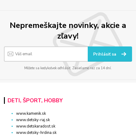
Nepremeškajte novinky, akcie a
zľavy!
Prihlásiť sa
Môžete sa kedykoľvek odhlásiť. Zasielame raz za 14 dní.
DETI, ŠPORT, HOBBY
www.kamenik.sk
www.detsky-raj.sk
www.detskaradost.sk
www.detsky-hrdina.sk