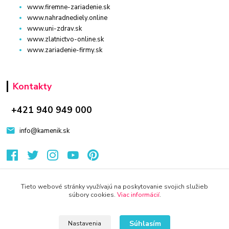
www.firemne-zariadenie.sk
www.nahradnediely.online
www.uni-zdrav.sk
www.zlatnictvo-online.sk
www.zariadenie-firmy.sk
Kontakty
+421 940 949 000
info@kamenik.sk
Tieto webové stránky využívajú na poskytovanie svojich služieb
súbory cookies.
Viac informácií
.
© 2024 Všetky práva vyhradené KAMENIK.SK
Vytvorené na
Eshop-rychlo.sk
Súhlasím
Nastavenia