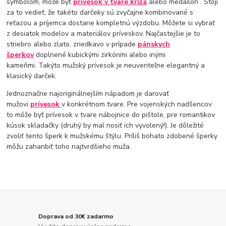
symbolom, môže byť
prívesok v tvare kríža
alebo medailón . Stojí
za to vedieť, že takéto darčeky sú zvyčajne kombinované s
reťazou a príjemca dostane kompletnú výzdobu. Môžete si vybrať
z desiatok modelov a materiálov príveskov. Najčastejšie je to
striebro alebo zlato, zriedkavo v prípade
pánskych
šperkov
doplnené kubickými zirkónmi alebo inými
kameňmi. Takýto mužský prívesok je neuveriteľne elegantný a
klasický darček.
Jednoznačne najoriginálnejším nápadom je darovať
mužovi
prívesok
v konkrétnom tvare. Pre vojenských nadšencov
to môže byť prívesok v tvare nábojnice do pištole, pre romantikov
kúsok skladačky (druhý by mal nosiť ich vyvolený!). Je dôležité
zvoliť tento šperk k mužskému štýlu. Príliš bohato zdobené šperky
môžu zahanbiť toho najtvrdšieho muža.
Doprava od 30€ zadarmo