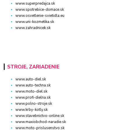
www.superpredajca.sk
www.spotrebice-domace.sk
www.osvetlenie-svietidla.eu
www.uni-kozmetika.sk
www.zahradnicek.sk
STROJE, ZARIADENIE
www.auto-diel.sk
www.auto-techna.sk
www.moto-diel.sk
www.profi-dielna.sk
www.polno-stroje.sk
www.krby-kotly.sk
www.stavebnictvo-online.sk
www.maxiobchod-naradie.sk
www.moto-prislusenstvo.sk