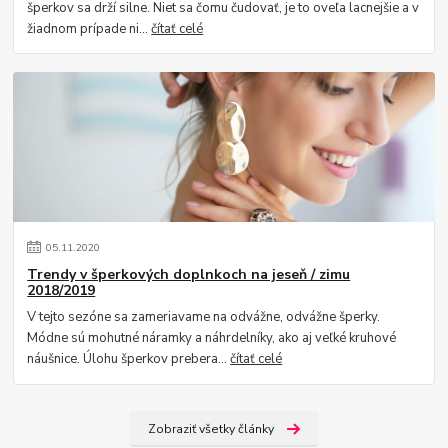
šperkov sa drží silne. Niet sa čomu čudovať, je to oveľa lacnejšie a v
žiadnom prípade ni...
čítať celé
05
.
11
.
2020
Trendy v šperkových doplnkoch na jeseň / zimu
2018/2019
V tejto sezóne sa zameriavame na odvážne, odvážne šperky.
Módne sú mohutné náramky a náhrdelníky, ako aj veľké kruhové
náušnice. Úlohu šperkov prebera...
čítať celé
Zobraziť všetky články