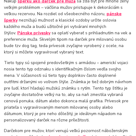
Nákup
šperku ako darček pre muža
sa zdá byť pre mnohé ženy
veľkým problémom – väčšina mužov pristupuje k dekoráciám s
veľkou rezervou. Na rozdiel od všeobecného názoru,
pánske
šperky
neznižujú mužnosť a klasické ozdoby určite oslovia
každého muža a budú užitočné pri vytváraní mnohých
štýlov.
Pánske prívesky
sa oplatí vyberať s prihliadnutím na vek a
preferencie muža. Skvelým tipom na darček pre milovanú osobu
bude tzv dog tag, teda prívesok zvyčajne vyrobený z ocele, na
ktorý si môžete vygravírovať vybraný text.
Tieto typy sú spojené predovšetkým s armádou – americkí vojaci
nosia tento typ odznaku s identifikačným číslom vedľa svojho
mena. V súčasnosti sú tieto typy doplnkov často doplnené
outfitmi držanými vo voľnom štýle. Známka je tiež dobrým návrhom
pre ľudí, ktorí hľadajú mužskú známku s rytím. Tento typ štítku je
zvyčajne dostatočne veľký na to, aby sa naň zmestila vybraná
cenová ponuka, dátum alebo dokonca malá grafika. Prívesok pre
priateľa s vygravírovaným menom milovanej osoby alebo
dátumom, ktorý je pre neho dôležitý, je ideálnym nápadom na
personalizovaný darček na rôzne príležitosti.
Darčekom pre mužov, ktorí venujú veľkú pozornosť náboženským