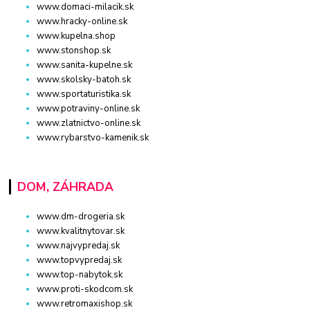
www.domaci-milacik.sk
www.hracky-online.sk
www.kupelna.shop
www.stonshop.sk
www.sanita-kupelne.sk
www.skolsky-batoh.sk
www.sportaturistika.sk
www.potraviny-online.sk
www.zlatnictvo-online.sk
www.rybarstvo-kamenik.sk
DOM, ZÁHRADA
www.dm-drogeria.sk
www.kvalitnytovar.sk
www.najvypredaj.sk
www.topvypredaj.sk
www.top-nabytok.sk
www.proti-skodcom.sk
www.retromaxishop.sk