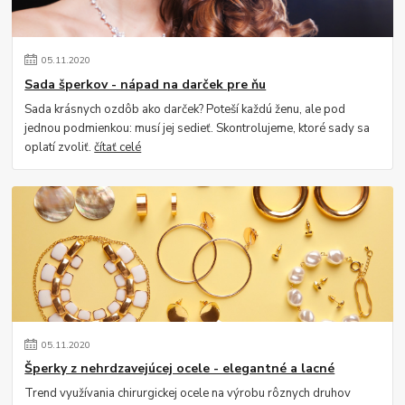
05
.
11
.
2020
Sada šperkov - nápad na darček pre ňu
Sada krásnych ozdôb ako darček? Poteší každú ženu, ale pod
jednou podmienkou: musí jej sedieť. Skontrolujeme, ktoré sady sa
oplatí zvoliť.
čítať celé
05
.
11
.
2020
Šperky z nehrdzavejúcej ocele - elegantné a lacné
Trend využívania chirurgickej ocele na výrobu rôznych druhov