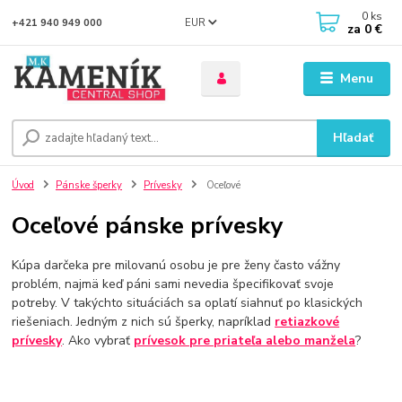
0
ks
EUR
+421 940 949 000
za
0 €
Menu
Hľadať
Úvod
Pánske šperky
Prívesky
Oceľové
Oceľové pánske prívesky
Kúpa darčeka pre milovanú osobu je pre ženy často vážny
problém, najmä keď páni sami nevedia špecifikovať svoje
potreby. V takýchto situáciách sa oplatí siahnuť po klasických
riešeniach. Jedným z nich sú šperky, napríklad
retiazkové
prívesky
. Ako vybrať
prívesok pre priateľa alebo manžela
?