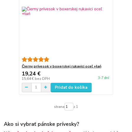
Čierny prívesok v boxerskej rukavici oceľ +łań
19,24 €
3-7 dní
15,64 €
bez DPH
Pridať do košíka
strana
z 1
Ako si vybrať pánske prívesky?