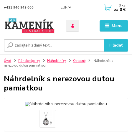
0
ks
EUR
+421 940 949 000
za
0 €
Menu
Hľadať
Úvod
Pánske šperky
Náhrdelníky
Ostatné
Náhrdelník s
nerezovou dutou pamiatkou
Náhrdelník s nerezovou dutou
pamiatkou