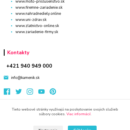
www.moto-prislusenstvo.sk
www.firemne-zariadenie.sk
www.nahradnediely.online
www.uni-zdrav.sk
www.zlatnictvo-online.sk
www.zariadenie-firmy.sk
Kontakty
+421 940 949 000
info@kamenik.sk
Tieto webové stránky využívajú na poskytovanie svojich služieb
súbory cookies.
Viac informácií
.
© 2024 Všetky práva vyhradené KAMENIK.SK
Vytvorené na
Eshop-rychlo.sk