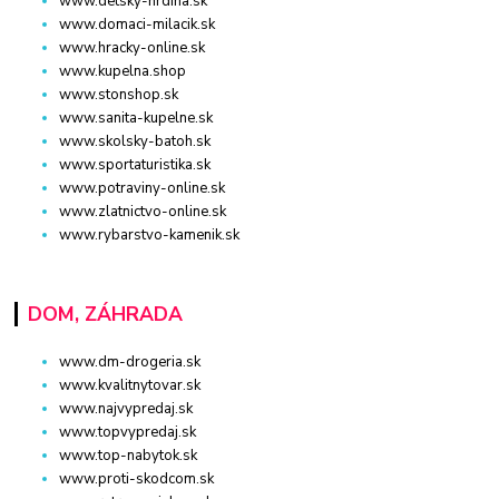
www.detsky-hrdina.sk
www.domaci-milacik.sk
www.hracky-online.sk
www.kupelna.shop
www.stonshop.sk
www.sanita-kupelne.sk
www.skolsky-batoh.sk
www.sportaturistika.sk
www.potraviny-online.sk
www.zlatnictvo-online.sk
www.rybarstvo-kamenik.sk
DOM, ZÁHRADA
www.dm-drogeria.sk
www.kvalitnytovar.sk
www.najvypredaj.sk
www.topvypredaj.sk
www.top-nabytok.sk
www.proti-skodcom.sk