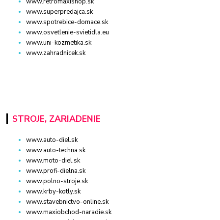
www.retromaxishop.sk
www.superpredajca.sk
www.spotrebice-domace.sk
www.osvetlenie-svietidla.eu
www.uni-kozmetika.sk
www.zahradnicek.sk
STROJE, ZARIADENIE
www.auto-diel.sk
www.auto-techna.sk
www.moto-diel.sk
www.profi-dielna.sk
www.polno-stroje.sk
www.krby-kotly.sk
www.stavebnictvo-online.sk
www.maxiobchod-naradie.sk