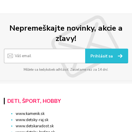
Nepremeškajte novinky, akcie a
zľavy!
Prihlásiť sa
Môžete sa kedykoľvek odhlásiť. Zasielame raz za 14 dní.
DETI, ŠPORT, HOBBY
www.kamenik.sk
www.detsky-raj.sk
www.detskaradost.sk