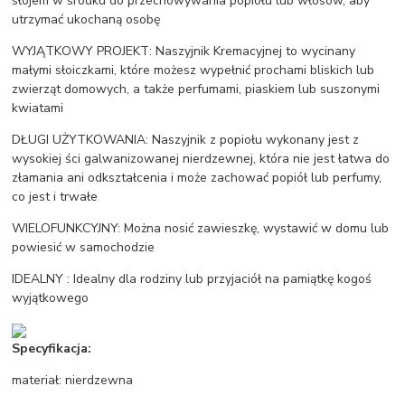
słojem w środku do przechowywania popiołu lub włosów, aby
utrzymać ukochaną osobę
WYJĄTKOWY PROJEKT: Naszyjnik Kremacyjnej to wycinany
małymi słoiczkami, które możesz wypełnić prochami bliskich lub
zwierząt domowych, a także perfumami, piaskiem lub suszonymi
kwiatami
DŁUGI UŻYTKOWANIA: Naszyjnik z popiołu wykonany jest z
wysokiej ści galwanizowanej nierdzewnej, która nie jest łatwa do
złamania ani odkształcenia i może zachować popiół lub perfumy,
co jest i trwałe
WIELOFUNKCYJNY: Można nosić zawieszkę, wystawić w domu lub
powiesić w samochodzie
IDEALNY : Idealny dla rodziny lub przyjaciół na pamiątkę kogoś
wyjątkowego
Specyfikacja:
materiał: nierdzewna