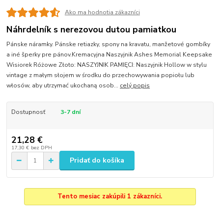
Ako ma hodnotia zákazníci
Náhrdelník s nerezovou dutou pamiatkou
Pánske náramky. Pánske retiazky, spony na kravatu, manžetové gombíky
a iné šperky pre pánov.Kremacyjna Naszyjnik Ashes Memorial Keepsake
Wisiorek Różowe Złoto: NASZYJNIK PAMIĘCI: Naszyjnik Hollow w stylu
vintage z małym słojem w środku do przechowywania popiołu lub
włosów, aby utrzymać ukochaną osob...
celý popis
Dostupnosť
3-7 dní
21,28 €
17,30 €
bez DPH
Pridať do košíka
Tento mesiac zakúpili 1 zákazníci.