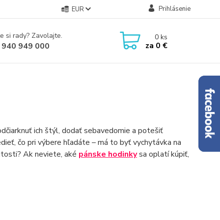
Prihlásenie
EUR
e si rady? Zavolajte.
0
ks
za
0 €
 940 949 000
čiarknuť ich štýl, dodať sebavedomie a potešiť
edieť, čo pri výbere hľadáte – má to byť vychytávka na
itosti? Ak neviete, aké
pánske hodinky
sa oplatí kúpiť,