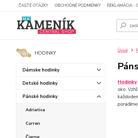
ČASTÉ OTÁZKY
OBCHODNÉ PODMIENKY
REKLAMÁCIA - 
Úvod
P
HODINKY
Páns
Dámske hodinky
Hodinky
Detské hodinky
oko. Vzh
Pánské hodinky
každodenn
poradíme
Adriatica
Curren
Čierne