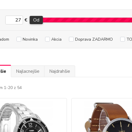
€
Od
adom
Novinka
Akcia
Doprava ZADARMO
TO
šie
Najlacnejšie
Najdrahšie
m 1-20 z 54