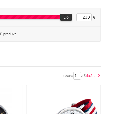
Do
€
P produkt
strana
z 3
ďalšie