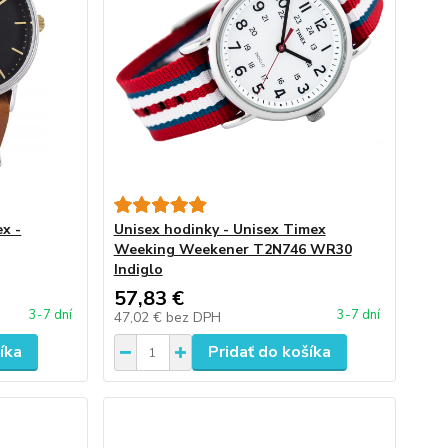
x -
Unisex hodinky - Unisex Timex
Weeking Weekener T2N746 WR30
Indiglo
57,83 €
3-7 dní
3-7 dní
47,02 €
bez DPH
íka
Pridať do košíka