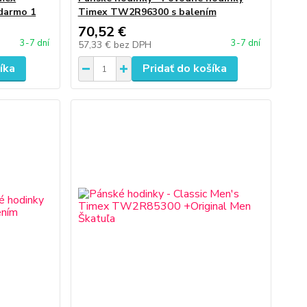
darmo 1
Timex TW2R96300 s balením
70,52 €
3-7 dní
3-7 dní
57,33 €
bez DPH
íka
Pridať do košíka