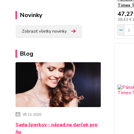
Timex 
47,27
Novinky
38,43 €
Zobraziť všetky novinky
Blog
05.11.2020
Sada šperkov - nápad na darček pre
ňu