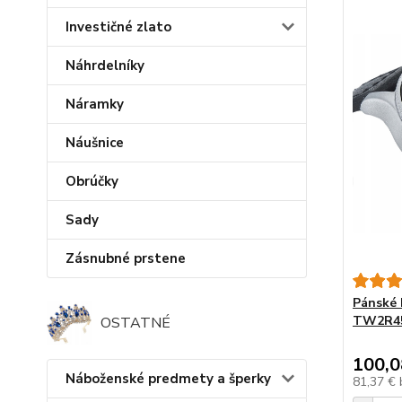
Investičné zlato
Náhrdelníky
Náramky
Náušnice
Obrúčky
Sady
Zásnubné prstene
Pánské 
TW2R458
OSTATNÉ
100,0
Náboženské predmety a šperky
81,37 €