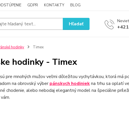
ODSTÚPENIE
GDPR
KONTAKTY
BLOG
Neviet
Hľadať
+421
ánské hodinky
Timex
ke hodinky - Timex
sú pre mnohých mužov veľmi dôležitou vychytávkou, ktorá má pod
ľadom na obrovský výber
pánskych hodiniek
na trhu sa oplatí v
é chodenie, alebo nebodaj elegantný model na špeciálne prílež
 vám.