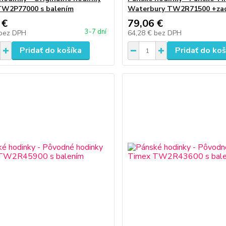
TW2P77000 s balením
Waterbury TW2R71500 +za
 €
79,06 €
3-7 dní
bez DPH
64,28 €
bez DPH
Pridať do košíka
Pridať do koš