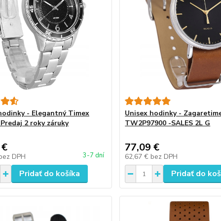
hodinky - Elegantný Timex
Unisex hodinky - Zagaretime
Predaj 2 roky záruky
TW2P97900 -SALES 2L G
 €
77,09 €
3-7 dní
bez DPH
62,67 €
bez DPH
Pridať do košíka
Pridať do koš