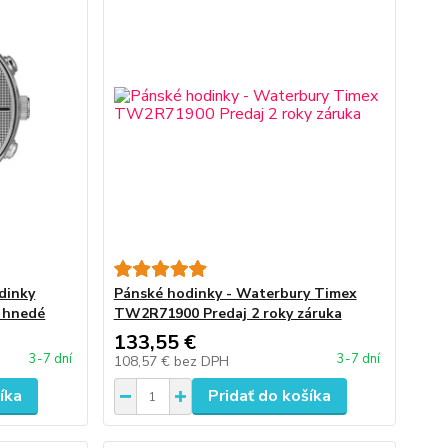
dinky
Pánské hodinky - Waterbury Timex
 hnedé
TW2R71900 Predaj 2 roky záruka
133,55 €
3-7 dní
3-7 dní
108,57 €
bez DPH
íka
Pridať do košíka