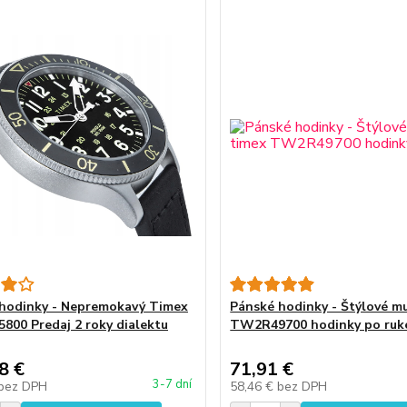
hodinky - Nepremokavý Timex
Pánské hodinky - Štýlové m
00 Predaj 2 roky dialektu
TW2R49700 hodinky po ruk
8 €
71,91 €
3-7 dní
bez DPH
58,46 €
bez DPH