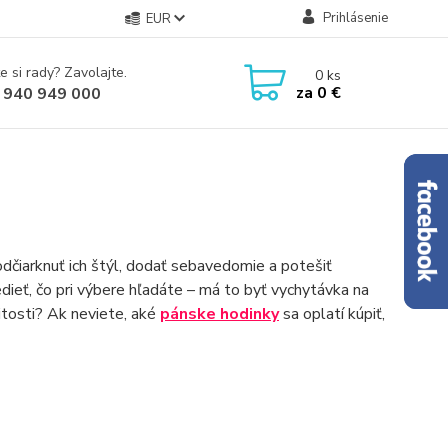
Prihlásenie
EUR
e si rady? Zavolajte.
0
ks
za
0 €
 940 949 000
čiarknuť ich štýl, dodať sebavedomie a potešiť
edieť, čo pri výbere hľadáte – má to byť vychytávka na
itosti? Ak neviete, aké
pánske hodinky
sa oplatí kúpiť,