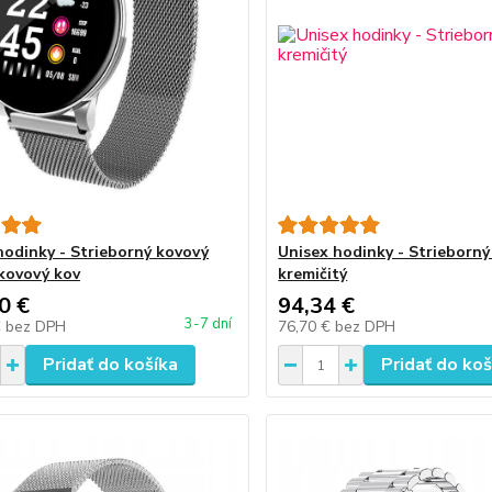
hodinky - Strieborný kovový
Unisex hodinky - Strieborný
kovový kov
kremičitý
0 €
94,34 €
3-7 dní
€
bez DPH
76,70 €
bez DPH
Pridať do košíka
Pridať do koš