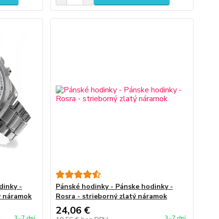
dinky -
Pánské hodinky - Pánske hodinky -
ý náramok
Rosra - strieborný zlatý náramok
24,06 €
3-7 dní
3-7 dní