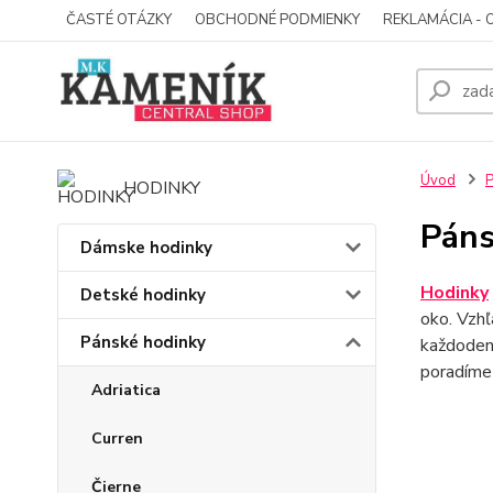
ČASTÉ OTÁZKY
OBCHODNÉ PODMIENKY
REKLAMÁCIA - 
Úvod
P
HODINKY
Páns
Dámske hodinky
Hodinky
Detské hodinky
oko. Vzh
Pánské hodinky
každodenn
poradíme
Adriatica
Curren
Čierne