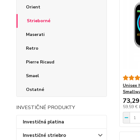
Orient
Strieborné
Maserati
Retro
Pierre Ricaud
Smael
Unisex 
Ostatné
Smallw
73,29
59,59 €
INVESTIČNÉ PRODUKTY
Investičná platina
Investičné striebro