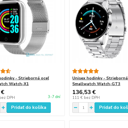
hodinky - Strieborná oceľ
Unisex hodinky - Strieborná
atch Watch-X1
Smallwatch Watch-GT3
 €
136,53 €
3-7 dní
bez DPH
111 €
bez DPH
Pridať do košíka
Pridať do koš