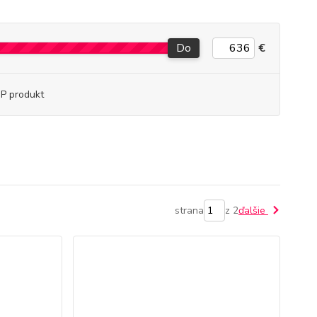
Do
€
P produkt
strana
z 2
ďalšie