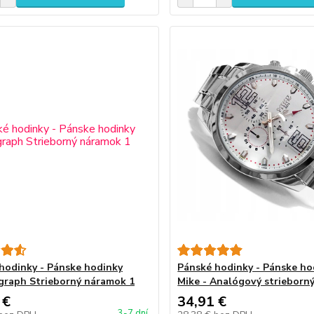
hodinky - Pánske hodinky
Pánské hodinky - Pánske ho
raph Strieborný náramok 1
Mike - Analógový strieborn
 €
34,91 €
3-7 dní