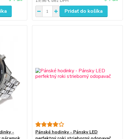
19,56 €
bez DPH
íka
Pridať do košíka
dinky -
Pánské hodinky - Pánsky LED
ý náramok
perfektný roki strieborný odopavač