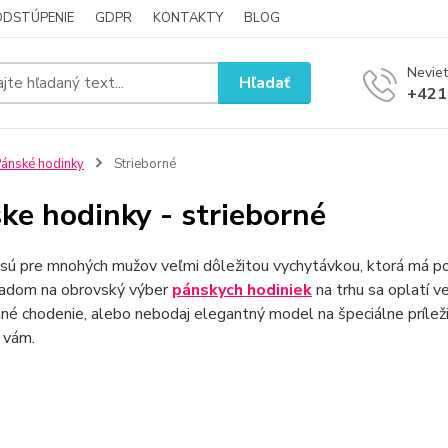
ODSTÚPENIE
GDPR
KONTAKTY
BLOG
Neviet
Hľadať
+421
ánské hodinky
Strieborné
ke hodinky - strieborné
sú pre mnohých mužov veľmi dôležitou vychytávkou, ktorá má pod
ľadom na obrovský výber
pánskych hodiniek
na trhu sa oplatí v
é chodenie, alebo nebodaj elegantný model na špeciálne prílež
 vám.