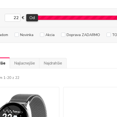
€
Od
adom
Novinka
Akcia
Doprava ZADARMO
TO
šie
Najlacnejšie
Najdrahšie
m 1-20 z 22