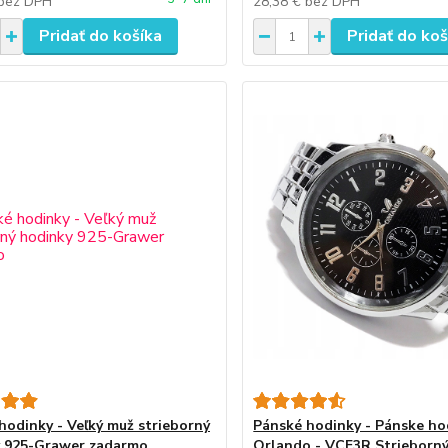
bez DPH
28,38 €
bez DPH
Pridať do košíka
Pridať do koš
hodinky - Veľký muž strieborný
Pánské hodinky - Pánske ho
 925-Grawer zadarmo
Orlando - VCF3R Strieborn