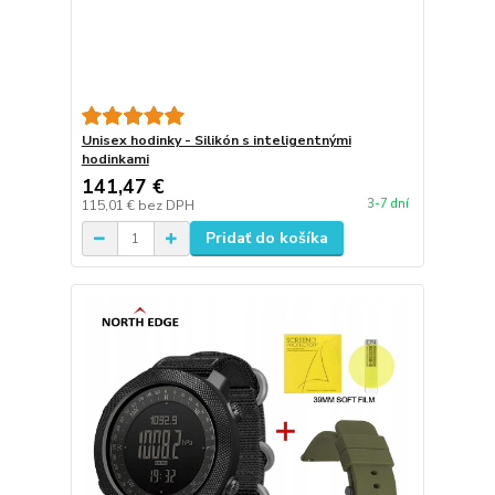
Unisex hodinky - Silikón s inteligentnými
hodinkami
141,47 €
3-7 dní
115,01 €
bez DPH
Pridať do košíka