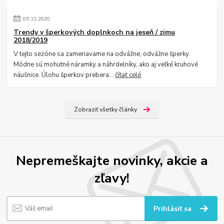
05
.
11
.
2020
Trendy v šperkových doplnkoch na jeseň / zimu
2018/2019
V tejto sezóne sa zameriavame na odvážne, odvážne šperky.
Módne sú mohutné náramky a náhrdelníky, ako aj veľké kruhové
náušnice. Úlohu šperkov prebera...
čítať celé
Zobraziť všetky články
Nepremeškajte novinky, akcie a
zľavy!
Prihlásiť sa