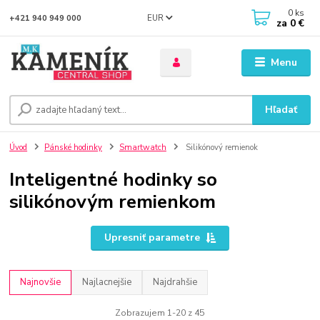
0
ks
EUR
+421 940 949 000
za
0 €
Menu
Hľadať
Úvod
Pánské hodinky
Smartwatch
Silikónový remienok
Inteligentné hodinky so
silikónovým remienkom
Upresniť parametre
Najnovšie
Najlacnejšie
Najdrahšie
Zobrazujem 1-20 z 45