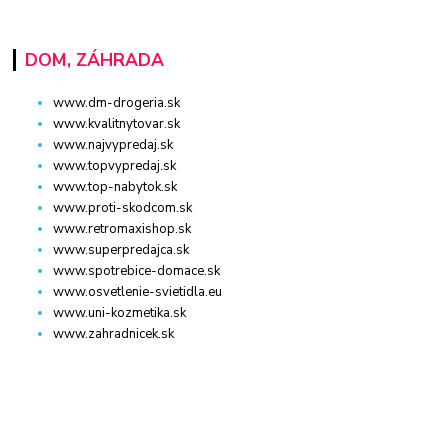
DOM, ZÁHRADA
www.dm-drogeria.sk
www.kvalitnytovar.sk
www.najvypredaj.sk
www.topvypredaj.sk
www.top-nabytok.sk
www.proti-skodcom.sk
www.retromaxishop.sk
www.superpredajca.sk
www.spotrebice-domace.sk
www.osvetlenie-svietidla.eu
www.uni-kozmetika.sk
www.zahradnicek.sk