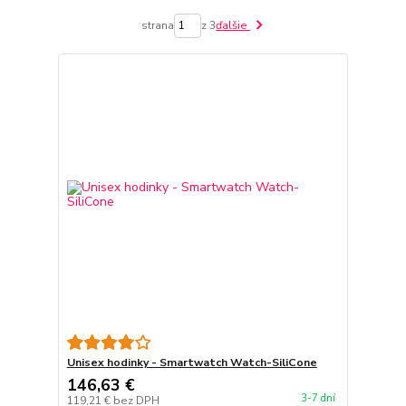
strana
z 3
ďalšie
Unisex hodinky - Smartwatch Watch-SiliCone
146,63 €
3-7 dní
119,21 €
bez DPH