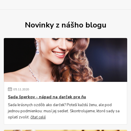
Novinky z nášho blogu
05
.
11
.
2020
Sada šperkov - nápad na darček pre ňu
Sada krásnych ozdôb ako darček? Poteší každú ženu, ale pod
jednou podmienkou: musí jej sedieť. Skontrolujeme, ktoré sady sa
oplatí zvoliť.
čítať celé