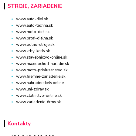
STROJE, ZARIADENIE
www.auto-diel.sk
www.auto-techna.sk
www.moto-diel.sk
www.profi-dielna.sk
www.polno-stroje.sk
www.krby-kotly.sk
www.stavebnictvo-online.sk
www.maxiobchod-naradie.sk
www.moto-prislusenstvo.sk
www.firemne-zariadenie.sk
www.nahradnediely.online
www.uni-zdrav.sk
www.zlatnictvo-online.sk
www.zariadenie-firmy.sk
Kontakty