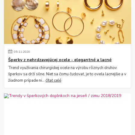
05
.
11
.
2020
Šperky z nehrdzavejúcej ocele - elegantné a lacné
Trend využívania chirurgickej ocele na výrobu rôznych druhov
šperkov sa drží silne. Niet sa čomu čudovať, je to oveľa lacnejšie a v
žiadnom prípade ni...
čítať celé