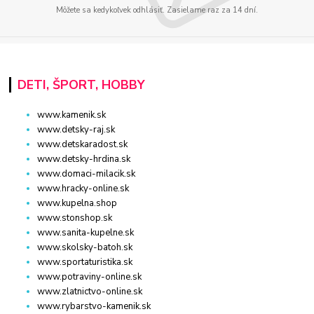
Môžete sa kedykoľvek odhlásiť. Zasielame raz za 14 dní.
DETI, ŠPORT, HOBBY
www.kamenik.sk
www.detsky-raj.sk
www.detskaradost.sk
www.detsky-hrdina.sk
www.domaci-milacik.sk
www.hracky-online.sk
www.kupelna.shop
www.stonshop.sk
www.sanita-kupelne.sk
www.skolsky-batoh.sk
www.sportaturistika.sk
www.potraviny-online.sk
www.zlatnictvo-online.sk
www.rybarstvo-kamenik.sk