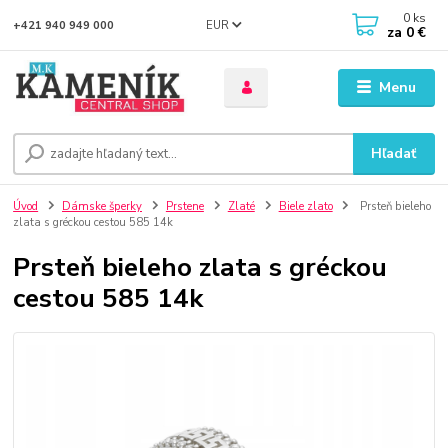
0
ks
EUR
+421 940 949 000
za
0 €
Menu
Hľadať
Úvod
Dámske šperky
Prstene
Zlaté
Biele zlato
Prsteň bieleho
zlata s gréckou cestou 585 14k
Prsteň bieleho zlata s gréckou
cestou 585 14k