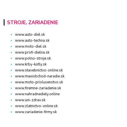
STROJE, ZARIADENIE
www.auto-diel.sk
www.auto-techna.sk
www.moto-diel.sk
www.profi-dielna.sk
www.polno-stroje.sk
www.krby-kotly.sk
www.stavebnictvo-online.sk
www.maxiobchod-naradie.sk
www.moto-prislusenstvo.sk
www.firemne-zariadenie.sk
www.nahradnediely.online
www.uni-zdrav.sk
www.zlatnictvo-online.sk
www.zariadenie-firmy.sk