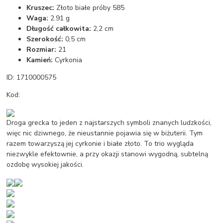
Kruszec:
Złoto białe próby 585
Waga:
2.91 g
Długość całkowita:
2,2 cm
Szerokość:
0,5 cm
Rozmiar:
21
Kamień:
Cyrkonia
ID: 1710000575
Kod:
Droga grecka to jeden z najstarszych symboli znanych ludzkości,
więc nic dziwnego, że nieustannie pojawia się w biżuterii. Tym
razem towarzyszą jej cyrkonie i białe złoto. To trio wygląda
niezwykle efektownie, a przy okazji stanowi wygodną, subtelną
ozdobę wysokiej jakości.