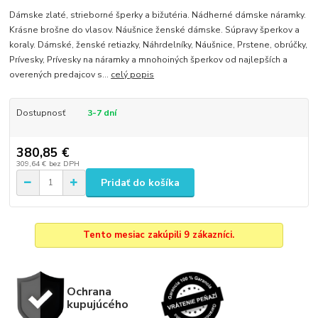
Dámske zlaté, strieborné šperky a bižutéria. Nádherné dámske náramky.
Krásne brošne do vlasov. Náušnice ženské dámske. Súpravy šperkov a
koraly. Dámské, ženské retiazky, Náhrdelníky, Náušnice, Prstene, obrúčky,
Prívesky, Prívesky na náramky a mnohoiných šperkov od najlepších a
overených predajcov s...
celý popis
Dostupnosť
3-7 dní
380,85 €
309,64 €
bez DPH
Pridať do košíka
Tento mesiac zakúpili 9 zákazníci.
Ochrana
kupujúcého