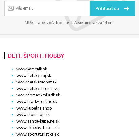
Prihlásiť sa
Môžete sa kedykoľvek odhlásiť. Zasielame raz za 14 dní.
DETI, ŠPORT, HOBBY
www.kamenik.sk
www.detsky-raj.sk
www.detskaradost.sk
www.detsky-hrdina.sk
www.domaci-milacik.sk
www.hracky-online.sk
www.kupelna.shop
www.stonshop.sk
www.sanita-kupelne.sk
www.skolsky-batoh.sk
www.sportaturistika.sk