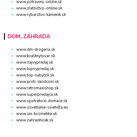
www.potraviny-online.sk
www.zlatnictvo-online.sk
www.rybarstvo-kamenik.sk
DOM, ZÁHRADA
www.dm-drogeria.sk
www.kvalitnytovar.sk
www.najvypredaj.sk
www.topvypredaj.sk
www.top-nabytok.sk
www.proti-skodcom.sk
www.retromaxishop.sk
www.superpredajca.sk
www.spotrebice-domace.sk
www.osvetlenie-svietidla.eu
www.uni-kozmetika.sk
www.zahradnicek.sk