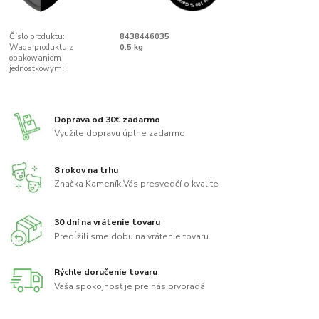
Číslo produktu:
8438446035
Waga produktu z
0.5 kg
opakowaniem
jednostkowym:
Doprava od 30€ zadarmo
Využite dopravu úplne zadarmo
8 rokov na trhu
Značka Kameník Vás presvedčí o kvalite
30 dní na vrátenie tovaru
Predĺžili sme dobu na vrátenie tovaru
Rýchle doručenie tovaru
Vaša spokojnosť je pre nás prvoradá