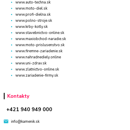
www.auto-techna.sk
www.moto-diel.sk
www.profi-dielna.sk
www.polno-stroje.sk
www.krby-kotly.sk
www.stavebnictvo-online.sk
www.maxiobchod-naradie.sk
www.moto-prislusenstvo.sk
www.firemne-zariadenie.sk
www.nahradnediely.online
www.uni-zdrav.sk
www.zlatnictvo-online.sk
www.zariadenie-firmy.sk
Kontakty
+421 940 949 000
info@kamenik.sk