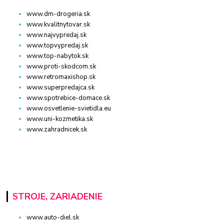
www.dm-drogeria.sk
www.kvalitnytovar.sk
www.najvypredaj.sk
www.topvypredaj.sk
www.top-nabytok.sk
www.proti-skodcom.sk
www.retromaxishop.sk
www.superpredajca.sk
www.spotrebice-domace.sk
www.osvetlenie-svietidla.eu
www.uni-kozmetika.sk
www.zahradnicek.sk
STROJE, ZARIADENIE
www.auto-diel.sk