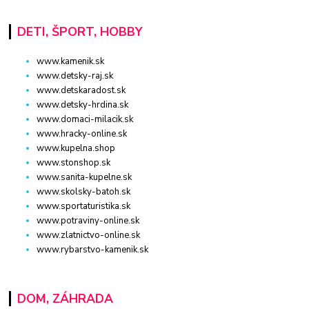
DETI, ŠPORT, HOBBY
www.kamenik.sk
www.detsky-raj.sk
www.detskaradost.sk
www.detsky-hrdina.sk
www.domaci-milacik.sk
www.hracky-online.sk
www.kupelna.shop
www.stonshop.sk
www.sanita-kupelne.sk
www.skolsky-batoh.sk
www.sportaturistika.sk
www.potraviny-online.sk
www.zlatnictvo-online.sk
www.rybarstvo-kamenik.sk
DOM, ZÁHRADA