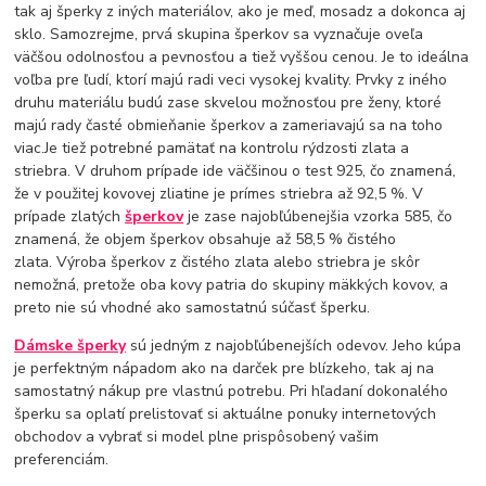
tak aj šperky z iných materiálov, ako je meď, mosadz a dokonca aj
sklo. Samozrejme, prvá skupina šperkov sa vyznačuje oveľa
väčšou odolnosťou a pevnosťou a tiež vyššou cenou. Je to ideálna
voľba pre ľudí, ktorí majú radi veci vysokej kvality. Prvky z iného
druhu materiálu budú zase skvelou možnosťou pre ženy, ktoré
majú rady časté obmieňanie šperkov a zameriavajú sa na toho
viac.Je tiež potrebné pamätať na kontrolu rýdzosti zlata a
striebra. V druhom prípade ide väčšinou o test 925, čo znamená,
že v použitej kovovej zliatine je prímes striebra až 92,5 %. V
prípade zlatých
šperkov
je zase najobľúbenejšia vzorka 585, čo
znamená, že objem šperkov obsahuje až 58,5 % čistého
zlata. Výroba šperkov z čistého zlata alebo striebra je skôr
nemožná, pretože oba kovy patria do skupiny mäkkých kovov, a
preto nie sú vhodné ako samostatnú súčasť šperku.
Dámske šperky
sú jedným z najobľúbenejších odevov. Jeho kúpa
je perfektným nápadom ako na darček pre blízkeho, tak aj na
samostatný nákup pre vlastnú potrebu. Pri hľadaní dokonalého
šperku sa oplatí prelistovať si aktuálne ponuky internetových
obchodov a vybrať si model plne prispôsobený vašim
preferenciám.