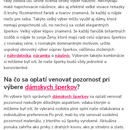
rady zdobia uši, určite ocenia široký výber náušníc. Nechýbajú
malé napichovacie náušnice, ako aj efektné veľké visiace retiazky
či kruhy. Rozmanitosť farieb a tvarov znamená, že každý si nájde
niečo pre seba. Takýto veľký výber môžu využiť aj dámy, ktoré
nemajú prepichnuté uši, no nechcú sa vzdať elegantných
šperkov. Veľký výber klipov znamená, že každý fanúšik brilantných
ozdôb si nájde to svoje.Ženy, ktoré majú radi celú súpravu šperkov
z rovnakej série, s rovnakým dominantným motívom, určite
uspokojí obrovský výber súprav šperkov, väčšinou zložených
z
náhrdelníka
,
náramku
a
náušníc
. Výberom takejto kombinácie
si môžeme byť istí, že naše šperky budú vždy jednotné a
konzistentné.
Na čo sa oplatí venovať pozornosť pri
výbere
dámskych šperkov
?
Pri výbere tých správnych
dámskych šperkov
sa oplatí venovať
pozornosť niekoľkým dôležitým aspektom, vďaka ktorým si
môžeme byť istí, že vybraná ozdoba plne splní naše očakávania a
individuálne preferencie.Po prvé, mali by ste venovať osobitnú
pozornosť materiálu, z ktorého sú šperky vyrobené. Aktuálna
ponuka zahŕňa ako prvky z drahých kovov, ako je striebro a zlato,