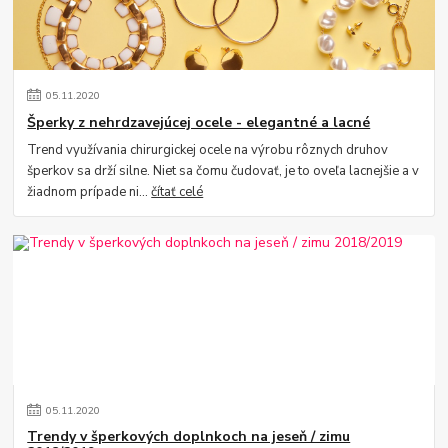
05
.
11
.
2020
Šperky z nehrdzavejúcej ocele - elegantné a lacné
Trend využívania chirurgickej ocele na výrobu rôznych druhov
šperkov sa drží silne. Niet sa čomu čudovať, je to oveľa lacnejšie a v
žiadnom prípade ni...
čítať celé
05
.
11
.
2020
Trendy v šperkových doplnkoch na jeseň / zimu