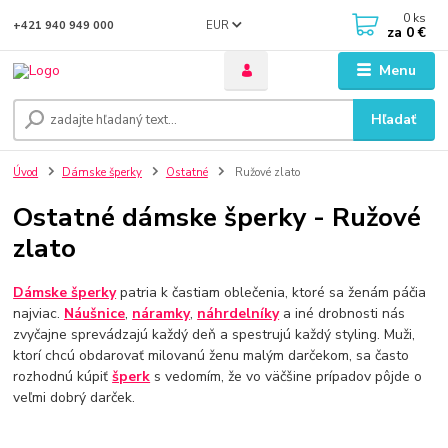
0
ks
EUR
+421 940 949 000
za
0 €
Menu
Hľadať
Úvod
Dámske šperky
Ostatné
Ružové zlato
Ostatné dámske šperky - Ružové
zlato
Dámske šperky
patria k častiam oblečenia, ktoré sa ženám páčia
najviac.
Náušnice
,
náramky
,
náhrdelníky
a iné drobnosti nás
zvyčajne sprevádzajú každý deň a spestrujú každý styling. Muži,
ktorí chcú obdarovať milovanú ženu malým darčekom, sa často
rozhodnú kúpiť
šperk
s vedomím, že vo väčšine prípadov pôjde o
veľmi dobrý darček.