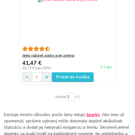
Jeho ružové zlato a jej zviera
41,47 €
3-7 dní
33,71 €
bez DPH
Pridať do košíka
strana
z 1
Existuje mnoho dôvodov, prečo ženy milujú
šperky
. Ako sme už
spomenuli, správne vybraný môže dokonale doplniť akúkoľvek
štylizáciu a dodať jej nebývalú eleganciu a triedu. Skromné ​​jemné
doplnky sa budú hodiť na každodenné nosenie, tie viditeľnejšie a