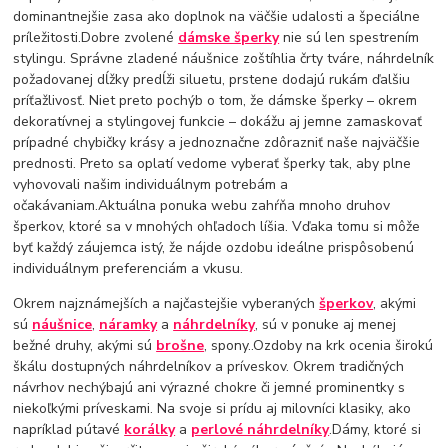
dominantnejšie zasa ako doplnok na väčšie udalosti a špeciálne
príležitosti.Dobre zvolené
dámske šperky
nie sú len spestrením
stylingu. Správne zladené náušnice zoštíhlia črty tváre, náhrdelník
požadovanej dĺžky predĺži siluetu, prstene dodajú rukám ďalšiu
príťažlivosť. Niet preto pochýb o tom, že dámske šperky – okrem
dekoratívnej a stylingovej funkcie – dokážu aj jemne zamaskovať
prípadné chybičky krásy a jednoznačne zdôrazniť naše najväčšie
prednosti. Preto sa oplatí vedome vyberať šperky tak, aby plne
vyhovovali našim individuálnym potrebám a
očakávaniam.Aktuálna ponuka webu zahŕňa mnoho druhov
šperkov, ktoré sa v mnohých ohľadoch líšia. Vďaka tomu si môže
byť každý záujemca istý, že nájde ozdobu ideálne prispôsobenú
individuálnym preferenciám a vkusu.
Okrem najznámejších a najčastejšie vyberaných
šperkov
, akými
sú
náušnice
,
náramky
a
náhrdelníky
, sú v ponuke aj menej
bežné druhy, akými sú
brošne
, spony..Ozdoby na krk ocenia širokú
škálu dostupných náhrdelníkov a príveskov. Okrem tradičných
návrhov nechýbajú ani výrazné chokre či jemné prominentky s
niekoľkými príveskami. Na svoje si prídu aj milovníci klasiky, ako
napríklad pútavé
korálky
a
perlové náhrdelníky
.Dámy, ktoré si