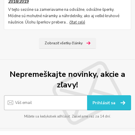
2018/2019
V tejto sezóne sa zameriavame na odvážne, odvážne šperky.
Módne sú mohutné náramky a náhrdelníky, ako aj veľké kruhové
náušnice. Úlohu šperkov prebera...
čítať celé
Zobraziť všetky články
Nepremeškajte novinky, akcie a
zľavy!
Prihlásiť sa
Môžete sa kedykoľvek odhlásiť. Zasielame raz za 14 dní.