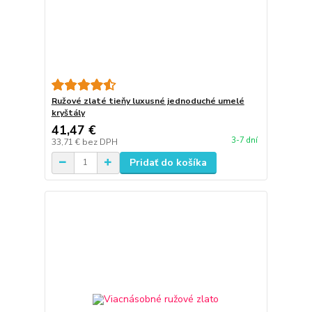
Ružové zlaté tieňy luxusné jednoduché umelé
kryštály
41,47 €
3-7 dní
33,71 €
bez DPH
Pridať do košíka