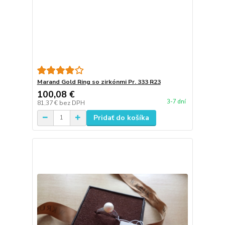
Marand Gold Ring so zirkónmi Pr. 333 R23
100,08 €
3-7 dní
81,37 €
bez DPH
Pridať do košíka