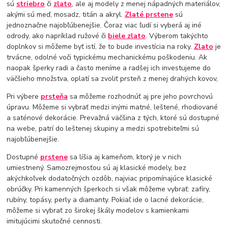
sú
striebro
či
zlato
, ale aj modely z menej nápadných materiálov,
akými sú meď, mosadz, titán a akryl.
Zlaté prstene
sú
jednoznačne najobľúbenejšie. Čoraz viac ľudí si vyberá aj iné
odrody, ako napríklad ružové či
biele zlato
. Výberom takýchto
doplnkov si môžeme byť istí, že to bude investícia na roky.
Zlato
je
trvácne, odolné voči typickému mechanickému poškodeniu. Ak
naopak šperky radi a často meníme a radšej ich investujeme do
väčšieho množstva, oplatí sa zvoliť prsteň z menej drahých kovov,
Pri výbere
prsteňa
sa môžeme rozhodnúť aj pre jeho povrchovú
úpravu. Môžeme si vybrať medzi inými matné, leštené, rhodiované
a saténové dekorácie. Prevažná väčšina z tých, ktoré sú dostupné
na webe, patrí do leštenej skupiny a medzi spotrebiteľmi sú
najobľúbenejšie.
Dostupné
prstene
sa líšia aj kameňom, ktorý je v nich
umiestnený. Samozrejmosťou sú aj klasické modely, bez
akýchkoľvek dodatočných ozdôb, najviac pripomínajúce klasické
obrúčky. Pri kamenných šperkoch si však môžeme vybrať: zafíry,
rubíny, topásy, perly a diamanty. Pokiaľ ide o lacné dekorácie,
môžeme si vybrať zo širokej škály modelov s kamienkami
imitujúcimi skutočné cennosti.