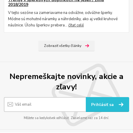
2018/2019
V tejto sezóne sa zameriavame na odvážne, odvážne šperky.
Módne sú mohutné náramky a náhrdelníky, ako aj veľké kruhové
náušnice. Úlohu šperkov prebera...
čítať celé
Zobraziť všetky články
Nepremeškajte novinky, akcie a
zľavy!
Prihlásiť sa
Môžete sa kedykoľvek odhlásiť. Zasielame raz za 14 dní.