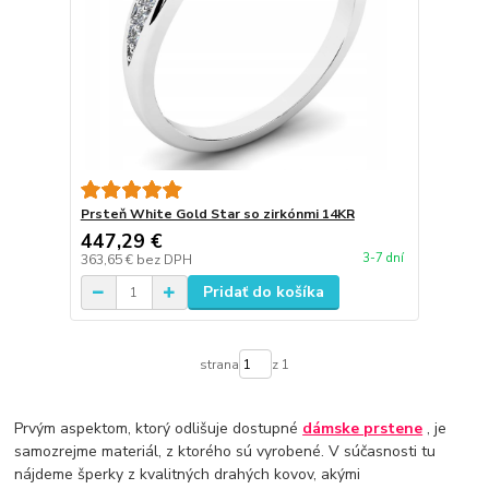
Prsteň White Gold Star so zirkónmi 14KR
447,29 €
3-7 dní
363,65 €
bez DPH
Pridať do košíka
strana
z 1
Prvým aspektom, ktorý odlišuje dostupné
dámske prstene
, je
samozrejme materiál, z ktorého sú vyrobené. V súčasnosti tu
nájdeme šperky z kvalitných drahých kovov, akými