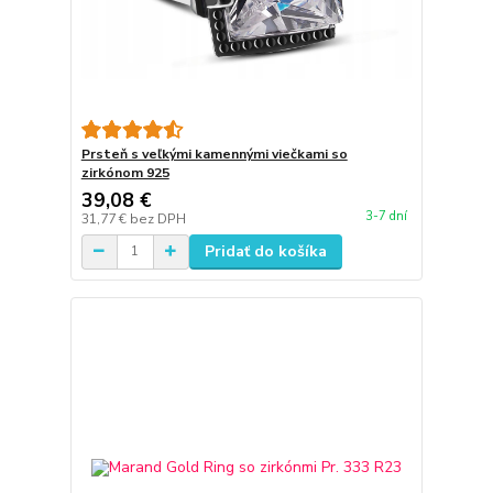
Prsteň s veľkými kamennými viečkami so
zirkónom 925
39,08 €
3-7 dní
31,77 €
bez DPH
Pridať do košíka