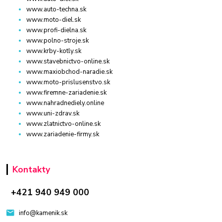
www.auto-techna.sk
www.moto-diel.sk
www.profi-dielna.sk
www.polno-stroje.sk
www.krby-kotly.sk
www.stavebnictvo-online.sk
www.maxiobchod-naradie.sk
www.moto-prislusenstvo.sk
www.firemne-zariadenie.sk
www.nahradnediely.online
www.uni-zdrav.sk
www.zlatnictvo-online.sk
www.zariadenie-firmy.sk
Kontakty
+421 940 949 000
info@kamenik.sk