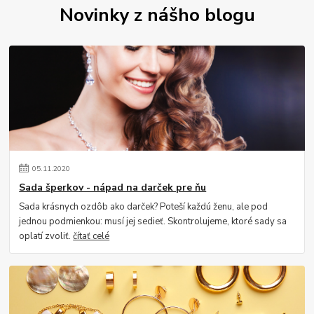
Novinky z nášho blogu
05
.
11
.
2020
Sada šperkov - nápad na darček pre ňu
Sada krásnych ozdôb ako darček? Poteší každú ženu, ale pod
jednou podmienkou: musí jej sedieť. Skontrolujeme, ktoré sady sa
oplatí zvoliť.
čítať celé