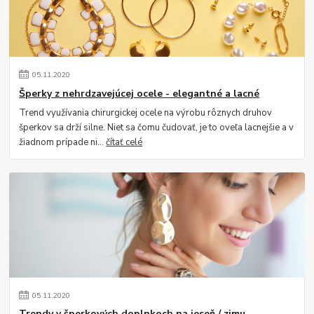
05
.
11
.
2020
Šperky z nehrdzavejúcej ocele - elegantné a lacné
Trend využívania chirurgickej ocele na výrobu rôznych druhov
šperkov sa drží silne. Niet sa čomu čudovať, je to oveľa lacnejšie a v
žiadnom prípade ni...
čítať celé
05
.
11
.
2020
Trendy v šperkových doplnkoch na jeseň / zimu