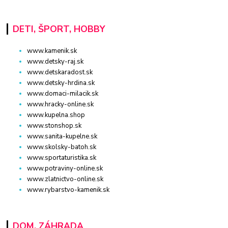
DETI, ŠPORT, HOBBY
www.kamenik.sk
www.detsky-raj.sk
www.detskaradost.sk
www.detsky-hrdina.sk
www.domaci-milacik.sk
www.hracky-online.sk
www.kupelna.shop
www.stonshop.sk
www.sanita-kupelne.sk
www.skolsky-batoh.sk
www.sportaturistika.sk
www.potraviny-online.sk
www.zlatnictvo-online.sk
www.rybarstvo-kamenik.sk
DOM, ZÁHRADA