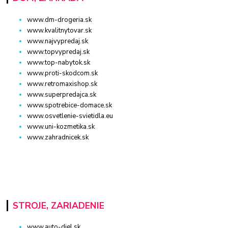
www.dm-drogeria.sk
www.kvalitnytovar.sk
www.najvypredaj.sk
www.topvypredaj.sk
www.top-nabytok.sk
www.proti-skodcom.sk
www.retromaxishop.sk
www.superpredajca.sk
www.spotrebice-domace.sk
www.osvetlenie-svietidla.eu
www.uni-kozmetika.sk
www.zahradnicek.sk
STROJE, ZARIADENIE
www.auto-diel.sk