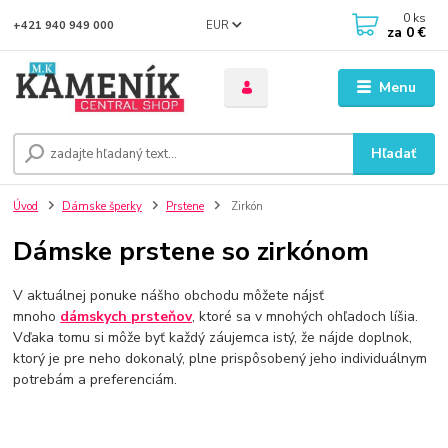
0
ks
EUR
+421 940 949 000
za
0 €
Menu
Hľadať
Úvod
Dámske šperky
Prstene
Zirkón
Dámske prstene so zirkónom
V aktuálnej ponuke nášho obchodu môžete nájsť
mnoho
dámskych prsteňov
, ktoré sa v mnohých ohľadoch líšia.
Vďaka tomu si môže byť každý záujemca istý, že nájde doplnok,
ktorý je pre neho dokonalý, plne prispôsobený jeho individuálnym
potrebám a preferenciám.