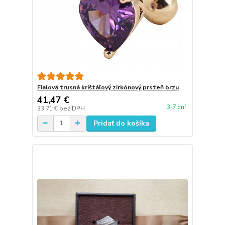
Fialová trusná krištáľový zirkónový prsteň brzu
41,47 €
3-7 dní
33,71 €
bez DPH
Pridať do košíka