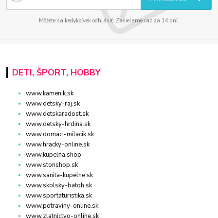
Môžete sa kedykoľvek odhlásiť. Zasielame raz za 14 dní.
DETI, ŠPORT, HOBBY
www.kamenik.sk
www.detsky-raj.sk
www.detskaradost.sk
www.detsky-hrdina.sk
www.domaci-milacik.sk
www.hracky-online.sk
www.kupelna.shop
www.stonshop.sk
www.sanita-kupelne.sk
www.skolsky-batoh.sk
www.sportaturistika.sk
www.potraviny-online.sk
www.zlatnictvo-online.sk