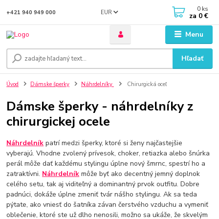
0
ks
EUR
+421 940 949 000
za
0 €
Menu
Hľadať
Úvod
Dámske šperky
Náhrdelníky
Chirurgická oceľ
Dámske šperky - náhrdelníky z
chirurgickej ocele
Náhrdelník
patrí medzi šperky, ktoré si ženy najčastejšie
vyberajú. Vhodne zvolený prívesok, choker, retiazka alebo šnúrka
perál môže dať každému stylingu úplne nový šmrnc, spestrí ho a
zatraktívni.
Náhrdelník
môže byť ako decentný jemný doplnok
celého setu, tak aj viditeľný a dominantný prvok outfitu. Dobre
padnúci, dokáže úplne zmeniť tvár nášho stylingu. Ak sa teda
pýtate, ako vniesť do šatníka závan čerstvého vzduchu a vymeniť
oblečenie, ktoré ste už dlho nenosili, možno sa ukáže, že skvelým