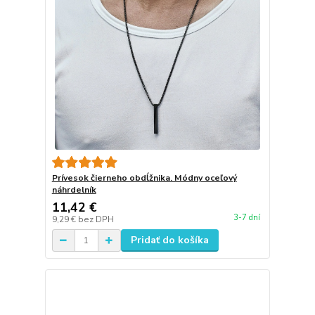
Prívesok čierneho obdĺžnika. Módny oceľový
náhrdelník
11,42 €
3-7 dní
9,29 €
bez DPH
Pridať do košíka