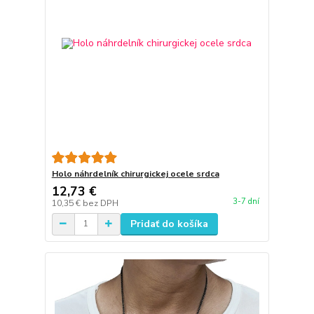
Holo náhrdelník chirurgickej ocele srdca
12,73 €
3-7 dní
10,35 €
bez DPH
Pridať do košíka