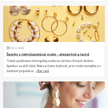
05
.
11
.
2020
Šperky z nehrdzavejúcej ocele - elegantné a lacné
Trend využívania chirurgickej ocele na výrobu rôznych druhov
šperkov sa drží silne. Niet sa čomu čudovať, je to oveľa lacnejšie a v
žiadnom prípade ni...
čítať celé