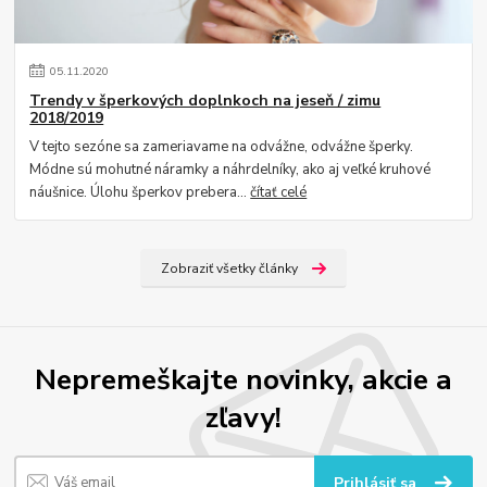
05
.
11
.
2020
Trendy v šperkových doplnkoch na jeseň / zimu
2018/2019
V tejto sezóne sa zameriavame na odvážne, odvážne šperky.
Módne sú mohutné náramky a náhrdelníky, ako aj veľké kruhové
náušnice. Úlohu šperkov prebera...
čítať celé
Zobraziť všetky články
Nepremeškajte novinky, akcie a
zľavy!
Prihlásiť sa