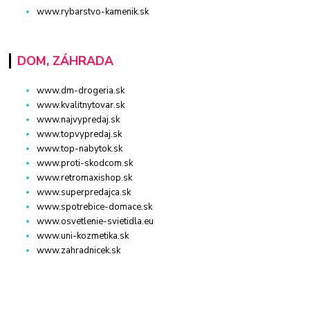
www.rybarstvo-kamenik.sk
DOM, ZÁHRADA
www.dm-drogeria.sk
www.kvalitnytovar.sk
www.najvypredaj.sk
www.topvypredaj.sk
www.top-nabytok.sk
www.proti-skodcom.sk
www.retromaxishop.sk
www.superpredajca.sk
www.spotrebice-domace.sk
www.osvetlenie-svietidla.eu
www.uni-kozmetika.sk
www.zahradnicek.sk