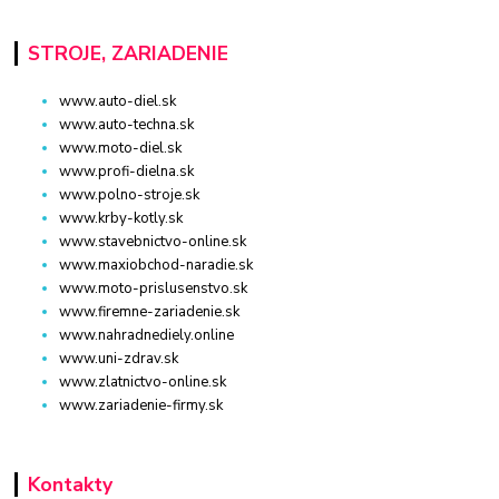
STROJE, ZARIADENIE
www.auto-diel.sk
www.auto-techna.sk
www.moto-diel.sk
www.profi-dielna.sk
www.polno-stroje.sk
www.krby-kotly.sk
www.stavebnictvo-online.sk
www.maxiobchod-naradie.sk
www.moto-prislusenstvo.sk
www.firemne-zariadenie.sk
www.nahradnediely.online
www.uni-zdrav.sk
www.zlatnictvo-online.sk
www.zariadenie-firmy.sk
Kontakty