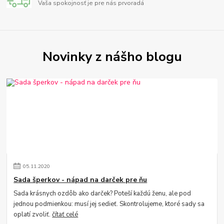
Vaša spokojnosť je pre nás prvoradá
Novinky z nášho blogu
05
.
11
.
2020
Sada šperkov - nápad na darček pre ňu
Sada krásnych ozdôb ako darček? Poteší každú ženu, ale pod
jednou podmienkou: musí jej sedieť. Skontrolujeme, ktoré sady sa
oplatí zvoliť.
čítať celé