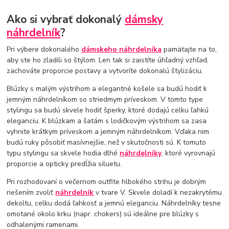
Ako si vybrať dokonalý
dámsky
náhrdelník
?
Pri výbere dokonalého
dámskeho náhrdelníka
pamätajte na to,
aby ste ho zladili so štýlom. Len tak si zaistíte úhľadný vzhľad,
zachováte proporcie postavy a vytvoríte dokonalú štylizáciu.
Blúzky s malým výstrihom a elegantné košele sa budú hodiť k
jemným náhrdelníkom so striedmym príveskom. V tomto type
stylingu sa budú skvele hodiť šperky, ktoré dodajú celku ľahkú
eleganciu. K blúzkam a šatám s lodičkovým výstrihom sa zasa
vyhnite krátkym príveskom a jemným náhrdelníkom. Vďaka nim
budú ruky pôsobiť masívnejšie, než v skutočnosti sú. K tomuto
typu stylingu sa skvele hodia dlhé
náhrdelníky
, ktoré vyrovnajú
proporcie a opticky predĺžia siluetu.
Pri rozhodovaní o večernom outfite hlbokého strihu je dobrým
riešením zvoliť
náhrdelník
v tvare V. Skvele doladí k nezakrytému
dekoltu, celku dodá ľahkosť a jemnú eleganciu. Náhrdelníky tesne
omotané okolo krku (napr. chokers) sú ideálne pre blúzky s
odhalenými ramenami.