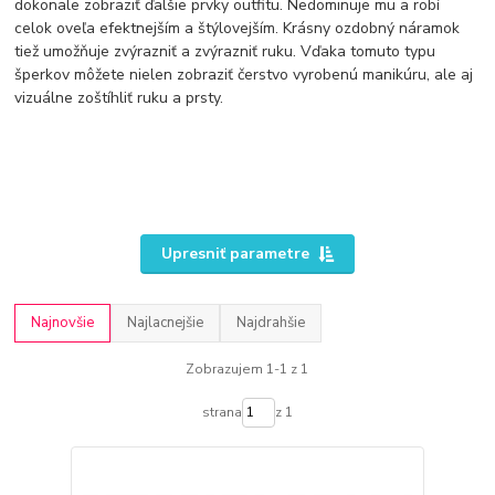
dokonale zobraziť ďalšie prvky outfitu. Nedominuje mu a robí
celok oveľa efektnejším a štýlovejším. Krásny ozdobný náramok
tiež umožňuje zvýrazniť a zvýrazniť ruku. Vďaka tomuto typu
šperkov môžete nielen zobraziť čerstvo vyrobenú manikúru, ale aj
vizuálne zoštíhliť ruku a prsty.
Upresniť parametre
Najnovšie
Najlacnejšie
Najdrahšie
Zobrazujem 1-1 z 1
strana
z 1