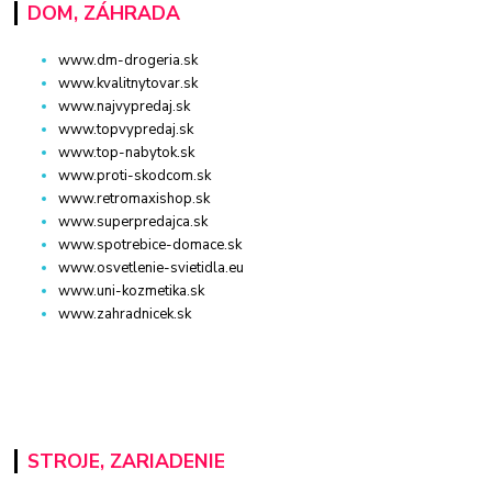
DOM, ZÁHRADA
www.dm-drogeria.sk
www.kvalitnytovar.sk
www.najvypredaj.sk
www.topvypredaj.sk
www.top-nabytok.sk
www.proti-skodcom.sk
www.retromaxishop.sk
www.superpredajca.sk
www.spotrebice-domace.sk
www.osvetlenie-svietidla.eu
www.uni-kozmetika.sk
www.zahradnicek.sk
STROJE, ZARIADENIE