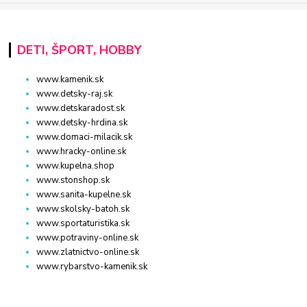
DETI, ŠPORT, HOBBY
www.kamenik.sk
www.detsky-raj.sk
www.detskaradost.sk
www.detsky-hrdina.sk
www.domaci-milacik.sk
www.hracky-online.sk
www.kupelna.shop
www.stonshop.sk
www.sanita-kupelne.sk
www.skolsky-batoh.sk
www.sportaturistika.sk
www.potraviny-online.sk
www.zlatnictvo-online.sk
www.rybarstvo-kamenik.sk