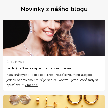
Novinky z nášho blogu
05
.
11
.
2020
Sada šperkov - nápad na darček pre ňu
Sada krásnych ozdôb ako darček? Poteší každú ženu, ale pod
jednou podmienkou: musí jej sedieť. Skontrolujeme, ktoré sady sa
oplatí zvoliť.
čítať celé