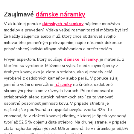
Zaujímavé
dámske náramky
V aktuálnej ponuke
dámskych náramkov
nájdeme množstvo
modelov a prevedení. Vďaka veľkej rozmanitosti si môžete byť istí,
že každý záujemca alebo muž, ktorý chce obdarovať svojho
milovaného jedinečným prekvapením, nájde náramok dokonale
prispôsobený individuálnym očakávaniam a preferenciám.
Prvým aspektom, ktorý odlišuje
dámske náramky
, je materiál, z
ktorého sú vyrobené. Môžeme si vybrať medzi inými šperky z
drahých kovov, ako je zlato a striebro, ako aj modely celé
vyrobené z ozdobných kameňov alebo perál. V ponuke sú aj
jemné a veľmi univerzálne
náramky
na šnúrke, ozdobené
skromným príveskom v rôznych tvaroch. Pri rozhodovaní o
strieborných alebo zlatých náramkoch stojí za to venovať
osobitnú pozornosť jemnosti kovu. V prípade striebra je
najčastejšie používaná a najspoľahlivejšia vzorka 925. To
znamená, že v zložení kovovej zliatiny, z ktorej je šperk vyrobený,
tvorí až 92,5 % objemu čisté striebro. Na druhej strane, v prípade
zlata najžiadanejšia rýdzosť 585 znamená, že v náramku je 58,5%