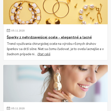
05
.
11
.
2020
Šperky z nehrdzavejúcej ocele - elegantné a lacné
Trend využívania chirurgickej ocele na výrobu rôznych druhov
šperkov sa drží silne. Niet sa čomu čudovať, je to oveľa lacnejšie a v
žiadnom prípade ni...
čítať celé
05
.
11
.
2020