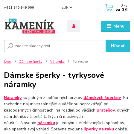
0
ks
EUR
+421 940 949 000
za
0 €
Menu
Hľadať
Úvod
Dámske šperky
Náramky
Tyrkysové
Dámske šperky - tyrkysové
náramky
Náramky
sú jedným z obľúbených prvkov
dámskych šperkov
. Sú
rozhodne najuniverzálnejšie a väčšinou neprekážajú pri
každodenných činnostiach, na rozdiel od väčších
prsteňov
, dlhých
náhrdelníkov či príliš ťažkých či masívnych
náušníc. Nosenie
náramku
je jedným z efektívnejších spôsobov,
ako spestriť svoj vzhľad. Správne zvolené
šperky na ruku
dokážu