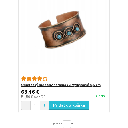
Umelecký medený náramok 3 tyrkysové 0,5 cm
63,46 €
3-7 dní
51,59 €
bez DPH
Pridať do košíka
strana
z 1