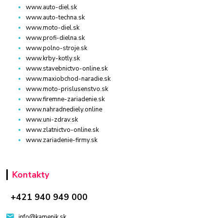
www.auto-diel.sk
www.auto-techna.sk
www.moto-diel.sk
www.profi-dielna.sk
www.polno-stroje.sk
www.krby-kotly.sk
www.stavebnictvo-online.sk
www.maxiobchod-naradie.sk
www.moto-prislusenstvo.sk
www.firemne-zariadenie.sk
www.nahradnediely.online
www.uni-zdrav.sk
www.zlatnictvo-online.sk
www.zariadenie-firmy.sk
Kontakty
+421 940 949 000
info@kamenik.sk