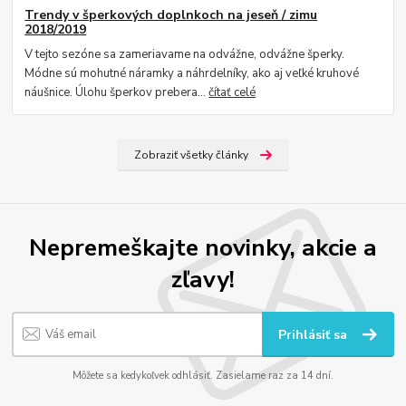
Trendy v šperkových doplnkoch na jeseň / zimu
2018/2019
V tejto sezóne sa zameriavame na odvážne, odvážne šperky.
Módne sú mohutné náramky a náhrdelníky, ako aj veľké kruhové
náušnice. Úlohu šperkov prebera...
čítať celé
Zobraziť všetky články
Nepremeškajte novinky, akcie a
zľavy!
Prihlásiť sa
Môžete sa kedykoľvek odhlásiť. Zasielame raz za 14 dní.