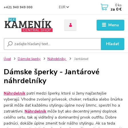
0
ks
EUR
+421 940 949 000
za
0 €
Menu
Hľadať
Úvod
Dámske šperky
Náhrdelníky
Jantárové
Dámske šperky - Jantárové
náhrdelníky
Náhrdelník
patrí medzi šperky, ktoré si ženy najčastejšie
vyberajú. Vhodne zvolený prívesok, choker, retiazka alebo šnúrka
perál môže dať každému stylingu úplne nový šmrnc, spestrí ho a
zatraktívni.
Náhrdelník
môže byť ako decentný jemný doplnok
celého setu, tak aj viditeľný a dominantný prvok outfitu. Dobre
padnúci, dokáže úplne zmeniť tvár nášho stylingu. Ak sa teda