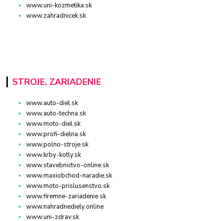
www.uni-kozmetika.sk
www.zahradnicek.sk
STROJE, ZARIADENIE
www.auto-diel.sk
www.auto-techna.sk
www.moto-diel.sk
www.profi-dielna.sk
www.polno-stroje.sk
www.krby-kotly.sk
www.stavebnictvo-online.sk
www.maxiobchod-naradie.sk
www.moto-prislusenstvo.sk
www.firemne-zariadenie.sk
www.nahradnediely.online
www.uni-zdrav.sk