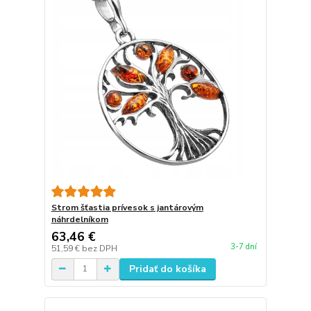
Strom šťastia prívesok s jantárovým
náhrdelníkom
63,46 €
3-7 dní
51,59 €
bez DPH
Pridať do košíka