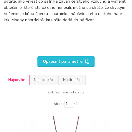
pýtate, ako vniesť do šatníka závan čerstvého vzduchu a vymeniť
oblečenie, ktoré ste už dlho nenosili, možno sa ukáže, že skvelým
riešením je kúpa šperku – náramku, náušníc alebo niečoho napr.
krk. Módny náhrdelník im určite dodá druhý život.
Upresniť parametre
Najnovšie
Najlacnejšie
Najdrahšie
Zobrazujem 1-12 z 12
strana
z 1