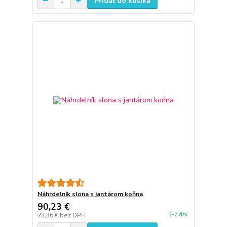
Pridať do košíka
Náhrdelník slona s jantárom koňna
90,23 €
3-7 dní
73,36 €
bez DPH