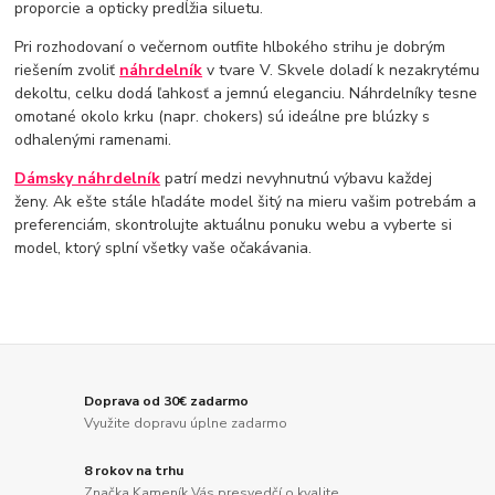
proporcie a opticky predĺžia siluetu.
Pri rozhodovaní o večernom outfite hlbokého strihu je dobrým
riešením zvoliť
náhrdelník
v tvare V. Skvele doladí k nezakrytému
dekoltu, celku dodá ľahkosť a jemnú eleganciu. Náhrdelníky tesne
omotané okolo krku (napr. chokers) sú ideálne pre blúzky s
odhalenými ramenami.
Dámsky náhrdelník
patrí medzi nevyhnutnú výbavu každej
ženy. Ak ešte stále hľadáte model šitý na mieru vašim potrebám a
preferenciám, skontrolujte aktuálnu ponuku webu a vyberte si
model, ktorý splní všetky vaše očakávania.
Doprava od 30€ zadarmo
Využite dopravu úplne zadarmo
8 rokov na trhu
Značka Kameník Vás presvedčí o kvalite