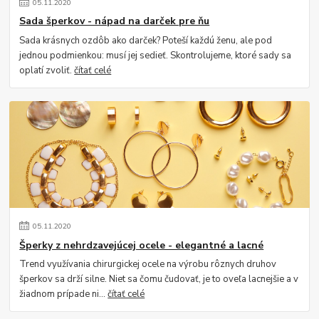
05
.
11
.
2020
Sada šperkov - nápad na darček pre ňu
Sada krásnych ozdôb ako darček? Poteší každú ženu, ale pod
jednou podmienkou: musí jej sedieť. Skontrolujeme, ktoré sady sa
oplatí zvoliť.
čítať celé
05
.
11
.
2020
Šperky z nehrdzavejúcej ocele - elegantné a lacné
Trend využívania chirurgickej ocele na výrobu rôznych druhov
šperkov sa drží silne. Niet sa čomu čudovať, je to oveľa lacnejšie a v
žiadnom prípade ni...
čítať celé