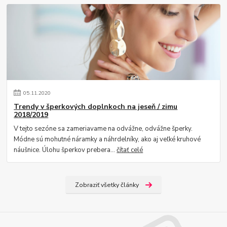
05
.
11
.
2020
Trendy v šperkových doplnkoch na jeseň / zimu
2018/2019
V tejto sezóne sa zameriavame na odvážne, odvážne šperky.
Módne sú mohutné náramky a náhrdelníky, ako aj veľké kruhové
náušnice. Úlohu šperkov prebera...
čítať celé
Zobraziť všetky články