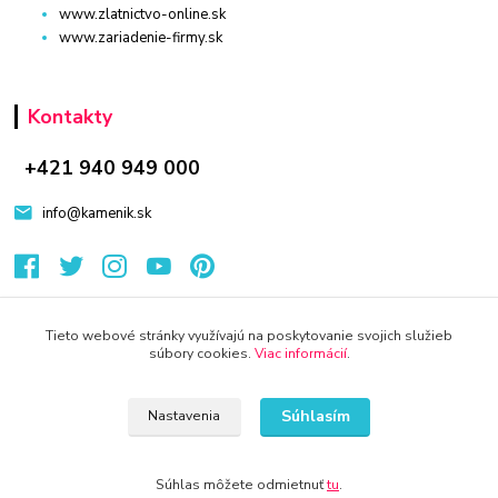
www.zlatnictvo-online.sk
www.zariadenie-firmy.sk
Kontakty
+421 940 949 000
info@kamenik.sk
Tieto webové stránky využívajú na poskytovanie svojich služieb
súbory cookies.
Viac informácií
.
© 2024 Všetky práva vyhradené KAMENIK.SK
Vytvorené na
Eshop-rychlo.sk
Súhlasím
Nastavenia
Súhlas môžete odmietnuť
tu
.