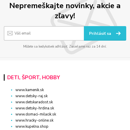
Nepremeškajte novinky, akcie a
zľavy!
Prihlásiť sa
Môžete sa kedykoľvek odhlásiť. Zasielame raz za 14 dní.
DETI, ŠPORT, HOBBY
www.kamenik.sk
www.detsky-raj.sk
www.detskaradost.sk
www.detsky-hrdina.sk
www.domaci-milacik.sk
www.hracky-online.sk
www.kupelna.shop