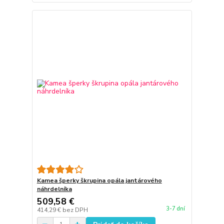
Kamea šperky škrupina opála jantárového
náhrdelníka
509,58 €
3-7 dní
414,29 €
bez DPH