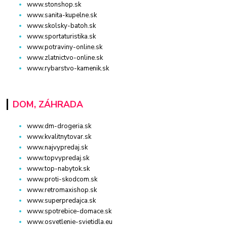
www.stonshop.sk
www.sanita-kupelne.sk
www.skolsky-batoh.sk
www.sportaturistika.sk
www.potraviny-online.sk
www.zlatnictvo-online.sk
www.rybarstvo-kamenik.sk
DOM, ZÁHRADA
www.dm-drogeria.sk
www.kvalitnytovar.sk
www.najvypredaj.sk
www.topvypredaj.sk
www.top-nabytok.sk
www.proti-skodcom.sk
www.retromaxishop.sk
www.superpredajca.sk
www.spotrebice-domace.sk
www.osvetlenie-svietidla.eu