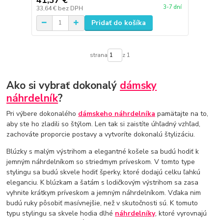
3-7 dní
33,64 €
bez DPH
Pridať do košíka
strana
z 1
Ako si vybrať dokonalý
dámsky
náhrdelník
?
Pri výbere dokonalého
dámskeho náhrdelníka
pamätajte na to,
aby ste ho zladili so štýlom. Len tak si zaistíte úhľadný vzhľad,
zachováte proporcie postavy a vytvoríte dokonalú štylizáciu.
Blúzky s malým výstrihom a elegantné košele sa budú hodiť k
jemným náhrdelníkom so striedmym príveskom. V tomto type
stylingu sa budú skvele hodiť šperky, ktoré dodajú celku ľahkú
eleganciu. K blúzkam a šatám s lodičkovým výstrihom sa zasa
vyhnite krátkym príveskom a jemným náhrdelníkom. Vďaka nim
budú ruky pôsobiť masívnejšie, než v skutočnosti sú. K tomuto
typu stylingu sa skvele hodia dlhé
náhrdelníky
, ktoré vyrovnajú