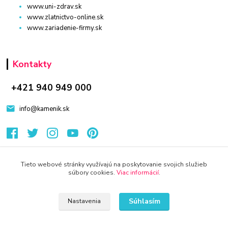
www.uni-zdrav.sk
www.zlatnictvo-online.sk
www.zariadenie-firmy.sk
Kontakty
+421 940 949 000
info@kamenik.sk
Tieto webové stránky využívajú na poskytovanie svojich služieb
súbory cookies.
Viac informácií
.
© 2024 Všetky práva vyhradené KAMENIK.SK
Vytvorené na
Eshop-rychlo.sk
Súhlasím
Nastavenia