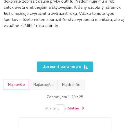
dokonale zobraziť ďalšie prvky outfitu. Nedominuje mu a robí
celok oveľa efektnejším a štýlovejším. Krásny ozdobný náramok
tiež umožňuje zvýrazniť a zvýrazniť ruku. Vďaka tomuto typu
šperkov môžete nielen zobraziť čerstvo vyrobenú manikúru, ale aj
vizuálne zoštíhliť ruku a prsty.
Upresniť parametre
Najnovšie
Najlacnejšie
Najdrahšie
Zobrazujem 1-20 z 25
strana
z 2
ďalšie