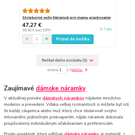
Strieborné nohy Náramok pre mamu gravírovanie
47,27 €
3-7 dní
38,43 €
bez DPH
Pridať do košíka
Načítať ďalšie produkty (5)
strana
z 2
ďalšie
Zaujímavé
dámske náramky
V aktuálnej ponuke
dámskych náramkov
nájdeme množstvo
modelov a prevedení. Vďaka veľkej rozmanitosti si môžete byť istí,
že každý záujemca alebo muž, ktorý chce obdarovať svojho
milovaného jedinečným prekvapením, nájde náramok dokonale
prispôsobený individuálnym očakávaniam a preferenciám.
Prvým aspektom, ktorý odlišuje
dámske náramky
, je materiál, z