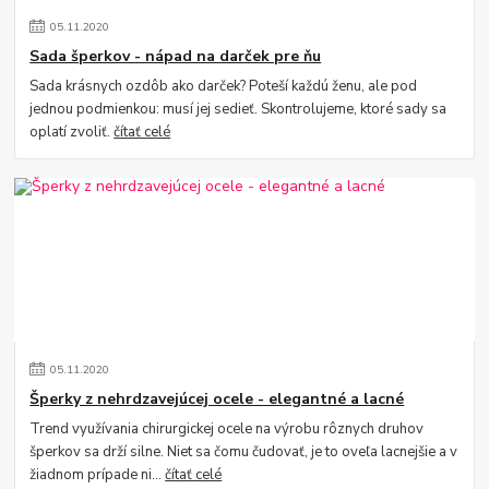
05
.
11
.
2020
Sada šperkov - nápad na darček pre ňu
Sada krásnych ozdôb ako darček? Poteší každú ženu, ale pod
jednou podmienkou: musí jej sedieť. Skontrolujeme, ktoré sady sa
oplatí zvoliť.
čítať celé
05
.
11
.
2020
Šperky z nehrdzavejúcej ocele - elegantné a lacné
Trend využívania chirurgickej ocele na výrobu rôznych druhov
šperkov sa drží silne. Niet sa čomu čudovať, je to oveľa lacnejšie a v
žiadnom prípade ni...
čítať celé