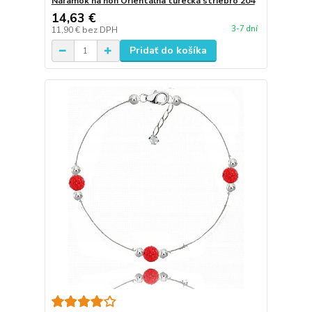
Náramok na nôh Orientálna turecká striebro 204
14,63 €
3-7 dní
11,90 €
bez DPH
Pridať do košíka