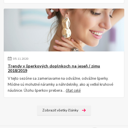
05
.
11
.
2020
Trendy v šperkových doplnkoch na jeseň / zimu
2018/2019
V tejto sezóne sa zameriavame na odvážne, odvážne šperky.
Módne sú mohutné náramky a náhrdelníky, ako aj veľké kruhové
náušnice. Úlohu šperkov prebera...
čítať celé
Zobraziť všetky články