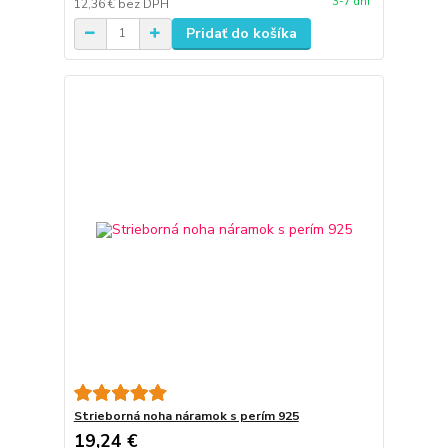
3-7 dní
12,36 €
bez DPH
Pridať do košíka
Strieborná noha náramok s perím 925
19,24 €