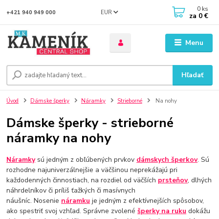
0
ks
EUR
+421 940 949 000
za
0 €
Menu
Hľadať
Úvod
Dámske šperky
Náramky
Strieborné
Na nohy
Dámske šperky - strieborné
náramky na nohy
Náramky
sú jedným z obľúbených prvkov
dámskych šperkov
. Sú
rozhodne najuniverzálnejšie a väčšinou neprekážajú pri
každodenných činnostiach, na rozdiel od väčších
prsteňov
, dlhých
náhrdelníkov či príliš ťažkých či masívnych
náušníc. Nosenie
náramku
je jedným z efektívnejších spôsobov,
ako spestriť svoj vzhľad. Správne zvolené
šperky na ruku
dokážu