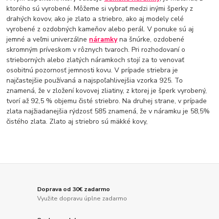
ktorého sú vyrobené. Môžeme si vybrať medzi inými šperky z
drahých kovov, ako je zlato a striebro, ako aj modely celé
vyrobené z ozdobných kameňov alebo perál. V ponuke sú aj
jemné a veľmi univerzálne
náramky
na šnúrke, ozdobené
skromným príveskom v rôznych tvaroch. Pri rozhodovaní o
strieborných alebo zlatých náramkoch stojí za to venovať
osobitnú pozornosť jemnosti kovu. V prípade striebra je
najčastejšie používaná a najspoľahlivejšia vzorka 925. To
znamená, že v zložení kovovej zliatiny, z ktorej je šperk vyrobený,
tvorí až 92,5 % objemu čisté striebro. Na druhej strane, v prípade
zlata najžiadanejšia rýdzosť 585 znamená, že v náramku je 58,5%
čistého zlata. Zlato aj striebro sú mäkké kovy,
Doprava od 30€ zadarmo
Využite dopravu úplne zadarmo