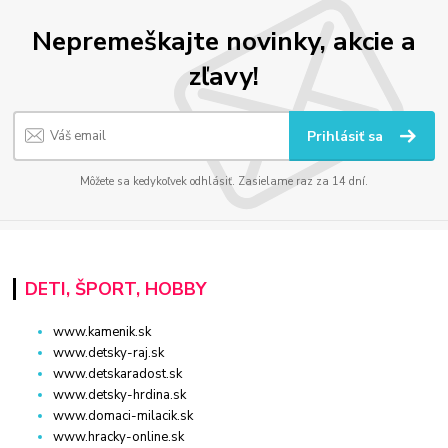
Nepremeškajte novinky, akcie a
zľavy!
Prihlásiť sa
Môžete sa kedykoľvek odhlásiť. Zasielame raz za 14 dní.
DETI, ŠPORT, HOBBY
www.kamenik.sk
www.detsky-raj.sk
www.detskaradost.sk
www.detsky-hrdina.sk
www.domaci-milacik.sk
www.hracky-online.sk