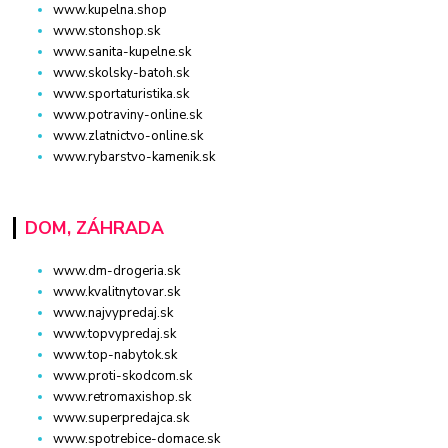
www.kupelna.shop
www.stonshop.sk
www.sanita-kupelne.sk
www.skolsky-batoh.sk
www.sportaturistika.sk
www.potraviny-online.sk
www.zlatnictvo-online.sk
www.rybarstvo-kamenik.sk
DOM, ZÁHRADA
www.dm-drogeria.sk
www.kvalitnytovar.sk
www.najvypredaj.sk
www.topvypredaj.sk
www.top-nabytok.sk
www.proti-skodcom.sk
www.retromaxishop.sk
www.superpredajca.sk
www.spotrebice-domace.sk