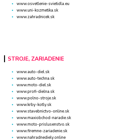
www.osvetlenie-svietidla.eu
www.uni-kozmetika.sk
www.zahradnicek.sk
STROJE, ZARIADENIE
www.auto-diel.sk
www.auto-techna.sk
www.moto-diel.sk
www.profi-dielna.sk
www.polno-stroje.sk
www.krby-kotly.sk
www.stavebnictvo-online.sk
www.maxiobchod-naradie.sk
www.moto-prislusenstvo.sk
www.firemne-zariadenie.sk
www.nahradnediely.online