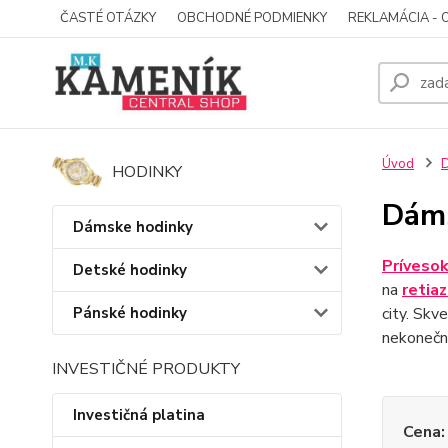
ČASTÉ OTÁZKY
OBCHODNÉ PODMIENKY
REKLAMÁCIA - 
Úvod
D
HODINKY
Dáms
Dámske hodinky
Príveso
Detské hodinky
na
retia
Pánské hodinky
city. Skv
nekonečn
INVESTIČNÉ PRODUKTY
Investičná platina
Cena: