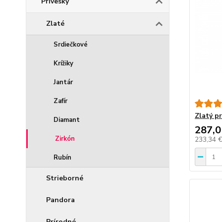
Prívesky
Zlaté
Srdiečkové
Krížiky
Jantár
Zafír
Zlatý pr
Diamant
287,0
Zirkón
233,34 
Rubín
Strieborné
Pandora
Prírodné