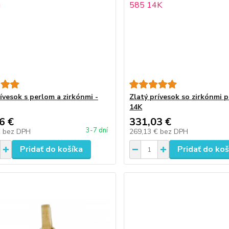
ívesok s perlom a zirkónmi -
Zlatý prívesok so zirkónmi p
14K
6 €
331,03 €
3-7 dní
€
bez DPH
269,13 €
bez DPH
Pridať do košíka
Pridať do koš