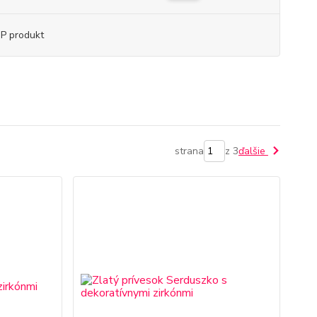
P produkt
strana
z 3
ďalšie