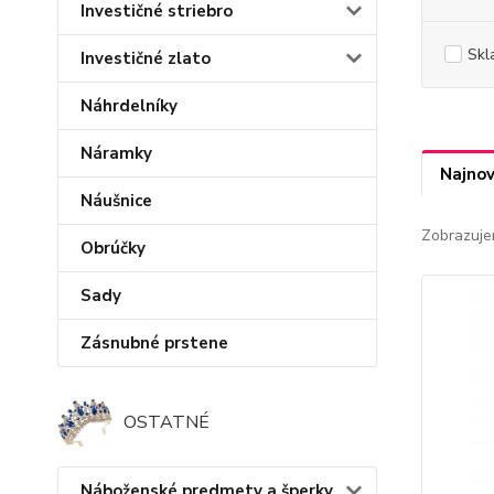
Investičné striebro
Skl
Investičné zlato
Náhrdelníky
Náramky
Najnov
Náušnice
Zobrazuje
Obrúčky
Sady
Zásnubné prstene
OSTATNÉ
Náboženské predmety a šperky