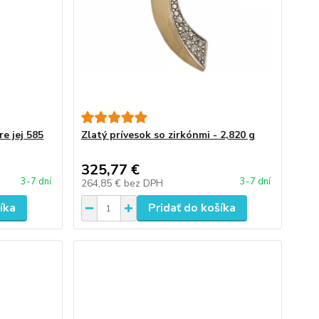
re jej 585
Zlatý prívesok so zirkónmi - 2,820 g
325,77 €
3-7 dní
3-7 dní
264,85 €
bez DPH
íka
Pridať do košíka