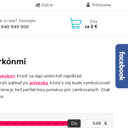
Prihlásenie
EUR
e si rady? Zavolajte.
0
ks
za
0 €
 940 949 000
irkónmi
íveskov
, ktoré sa dajú umiestniť napríklad
latí siahnuť po
prívesku
, ktorý k nej bude symbolizovať
mena je tiež perfektnou ponukou pre zamilovaných. Znak
a.
Do
€