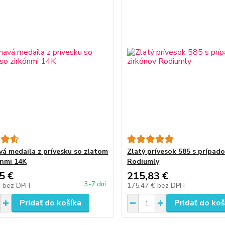
vá medaila z prívesku so zlatom
Zlatý prívesok 585 s prípad
ónmi 14K
Rodiumly
5 €
215,83 €
3-7 dní
€
bez DPH
175,47 €
bez DPH
Pridať do košíka
Pridať do koš