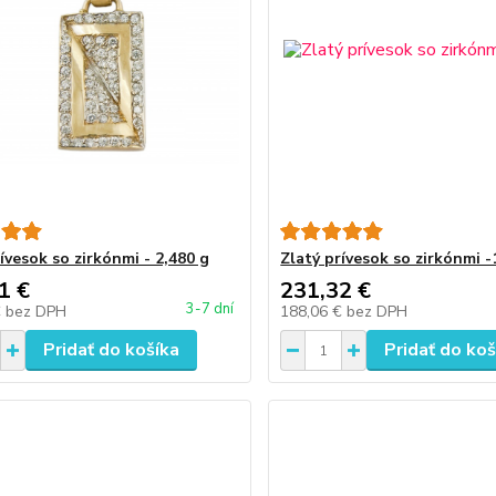
ívesok so zirkónmi - 2,480 g
Zlatý prívesok so zirkónmi -
1 €
231,32 €
3-7 dní
€
bez DPH
188,06 €
bez DPH
Pridať do košíka
Pridať do koš