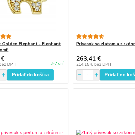
k Golden Elephant - Elephant
Prívesok so zlatom a zirkón
ónmi!
 €
263,41 €
3-7 dní
bez DPH
214,15 €
bez DPH
Pridať do košíka
Pridať do koš