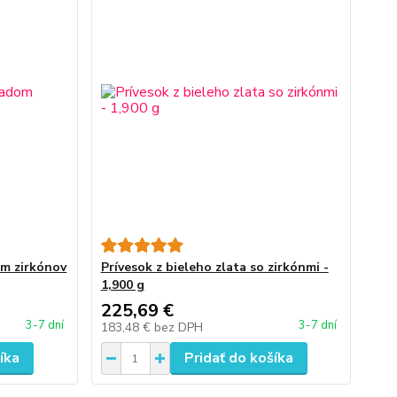
om zirkónov
Prívesok z bieleho zlata so zirkónmi -
1,900 g
225,69 €
3-7 dní
3-7 dní
183,48 €
bez DPH
íka
Pridať do košíka