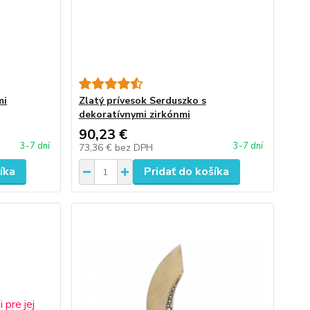
mi
Zlatý prívesok Serduszko s
dekoratívnymi zirkónmi
90,23 €
3-7 dní
3-7 dní
73,36 €
bez DPH
íka
Pridať do košíka