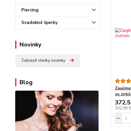
Piercing
Svadobné šperky
Novinky
Zobraziť všetky novinky
Blog
Zaujíma
so zirk
372,5
302,89 