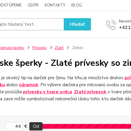
ODSTÚPENIE
GDPR
KONTAKTY
BLOG
Neviet
Hľadať
+421
ámske šperky
Prívesky
Zlaté
Zirkón
ke šperky - Zlaté prívesky so z
k
je skvelý tip na darček pre ženu. Na trhu je množstvo druhov
pr
zku
alebo
náramok
. Pri výbere darčeka pre milovanú osobu sa op
ele poslúžia
prívesky v tvare srdca
.
Zlatý prívesok
v tvare pís
a zase môže symbolizovať nekonečnú lásku toho, kto darček dáv
€
Od