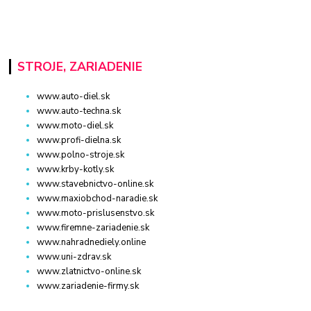
STROJE, ZARIADENIE
www.auto-diel.sk
www.auto-techna.sk
www.moto-diel.sk
www.profi-dielna.sk
www.polno-stroje.sk
www.krby-kotly.sk
www.stavebnictvo-online.sk
www.maxiobchod-naradie.sk
www.moto-prislusenstvo.sk
www.firemne-zariadenie.sk
www.nahradnediely.online
www.uni-zdrav.sk
www.zlatnictvo-online.sk
www.zariadenie-firmy.sk