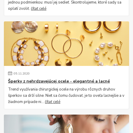
jednou podmienkou: musí jej sedieť. Skontrolujeme, ktoré sady sa
oplatí zvoliť.
čítať celé
05
.
11
.
2020
Šperky z nehrdzavejúcej ocele - elegantné a lacné
Trend využívania chirurgickej ocele na výrobu rôznych druhov
šperkov sa drží silne. Niet sa čomu čudovať, je to oveľa lacnejšie a v
žiadnom prípade ni...
čítať celé