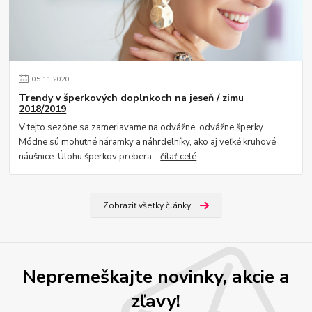
05
.
11
.
2020
Trendy v šperkových doplnkoch na jeseň / zimu
2018/2019
V tejto sezóne sa zameriavame na odvážne, odvážne šperky.
Módne sú mohutné náramky a náhrdelníky, ako aj veľké kruhové
náušnice. Úlohu šperkov prebera...
čítať celé
Zobraziť všetky články
Nepremeškajte novinky, akcie a
zľavy!