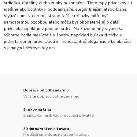
srdiečka, ďateliny alebo znaky nekonečna. Tieto typy príveskov sú
ideálne ako doplnky k poddajnejším, elegantnejším alebo biznis
štylizáciám. Na druhej strane ťažšie retiazky môžu byť
samostatnou ozdobou alebo môžu byť obohatené aj o ďalší
prívesok, napríklad v podobe srdca. Na každodenný styling sa
výborne hodia masívnejšie šperky, napríklad blúzka či tričko v
jednofarebnej farbe. Dodá im nonšalantnú eleganciu v kombinácii
s jemným ležérnym štýlom.
Doprava od 30€ zadarmo
Využite dopravu úplne zadarmo
8 rokov na trhu
Značka Kameník Vás presvedčí o kvalite
30 dní na vrátenie tovaru
Predĺžili sme dobu na vrátenie tovaru