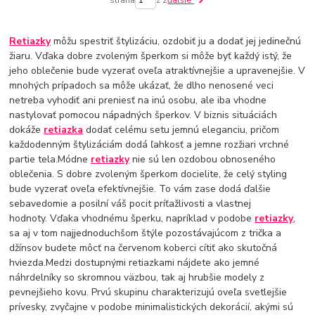
Retiazky
môžu spestriť štylizáciu, ozdobiť ju a dodať jej jedinečnú
žiaru. Vďaka dobre zvoleným šperkom si môže byť každý istý, že
jeho oblečenie bude vyzerať oveľa atraktívnejšie a upravenejšie. V
mnohých prípadoch sa môže ukázať, že dlho nenosené veci
netreba vyhodiť ani preniesť na inú osobu, ale iba vhodne
nastylovať pomocou nápadných šperkov. V biznis situáciách
dokáže
retiazka
dodať celému setu jemnú eleganciu, pričom
každodenným štylizáciám dodá ľahkosť a jemne rozžiari vrchné
partie tela.Módne
retiazky
nie sú len ozdobou obnoseného
oblečenia. S dobre zvoleným šperkom docielite, že celý styling
bude vyzerať oveľa efektívnejšie. To vám zase dodá ďalšie
sebavedomie a posilní váš pocit príťažlivosti a vlastnej
hodnoty. Vďaka vhodnému šperku, napríklad v podobe
retiazky
,
sa aj v tom najjednoduchšom štýle pozostávajúcom z trička a
džínsov budete môcť na červenom koberci cítiť ako skutočná
hviezda.Medzi dostupnými retiazkami nájdete ako jemné
náhrdelníky so skromnou väzbou, tak aj hrubšie modely z
pevnejšieho kovu. Prvú skupinu charakterizujú oveľa svetlejšie
prívesky, zvyčajne v podobe minimalistických dekorácií, akými sú