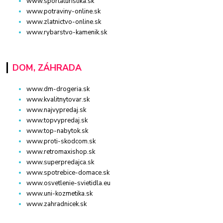
www.sportaturistika.sk
www.potraviny-online.sk
www.zlatnictvo-online.sk
www.rybarstvo-kamenik.sk
DOM, ZÁHRADA
www.dm-drogeria.sk
www.kvalitnytovar.sk
www.najvypredaj.sk
www.topvypredaj.sk
www.top-nabytok.sk
www.proti-skodcom.sk
www.retromaxishop.sk
www.superpredajca.sk
www.spotrebice-domace.sk
www.osvetlenie-svietidla.eu
www.uni-kozmetika.sk
www.zahradnicek.sk