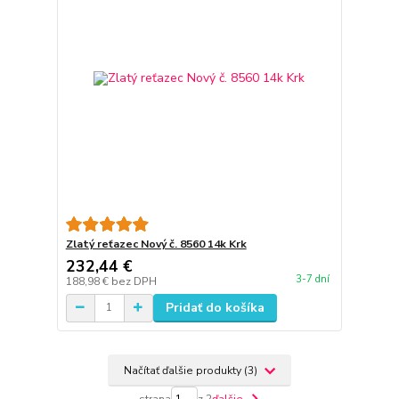
Zlatý reťazec Nový č. 8560 14k Krk
232,44 €
3-7 dní
188,98 €
bez DPH
Pridať do košíka
Načítať ďalšie produkty (3)
strana
z 2
ďalšie