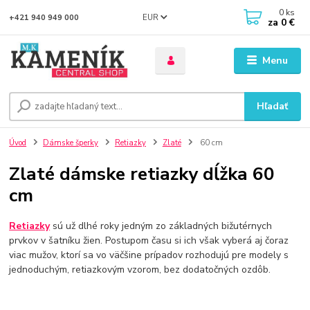
0
ks
EUR
+421 940 949 000
za
0 €
Menu
Hľadať
Úvod
Dámske šperky
Retiazky
Zlaté
60 cm
Zlaté dámske retiazky dĺžka 60
cm
Retiazky
sú už dlhé roky jedným zo základných bižutérnych
prvkov v šatníku žien. Postupom času si ich však vyberá aj čoraz
viac mužov, ktorí sa vo väčšine prípadov rozhodujú pre modely s
jednoduchým, retiazkovým vzorom, bez dodatočných ozdôb.