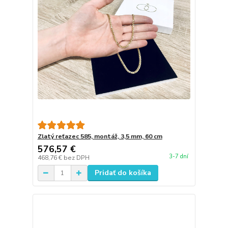
Zlatý reťazec 585, montáž, 3,5 mm, 60 cm
576,57 €
3-7 dní
468,76 €
bez DPH
Pridať do košíka