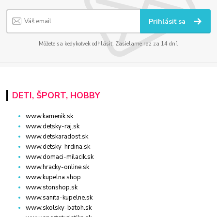
Prihlásiť sa
Môžete sa kedykoľvek odhlásiť. Zasielame raz za 14 dní.
DETI, ŠPORT, HOBBY
www.kamenik.sk
www.detsky-raj.sk
www.detskaradost.sk
www.detsky-hrdina.sk
www.domaci-milacik.sk
www.hracky-online.sk
www.kupelna.shop
www.stonshop.sk
www.sanita-kupelne.sk
www.skolsky-batoh.sk