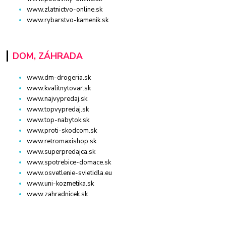
www.zlatnictvo-online.sk
www.rybarstvo-kamenik.sk
DOM, ZÁHRADA
www.dm-drogeria.sk
www.kvalitnytovar.sk
www.najvypredaj.sk
www.topvypredaj.sk
www.top-nabytok.sk
www.proti-skodcom.sk
www.retromaxishop.sk
www.superpredajca.sk
www.spotrebice-domace.sk
www.osvetlenie-svietidla.eu
www.uni-kozmetika.sk
www.zahradnicek.sk