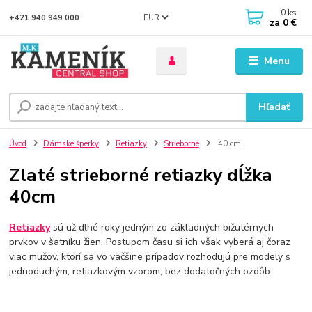
0
ks
EUR
+421 940 949 000
za
0 €
Menu
Hľadať
Úvod
Dámske šperky
Retiazky
Strieborné
40 cm
Zlaté strieborné retiazky dĺžka
40cm
Retiazky
sú už dlhé roky jedným zo základných bižutérnych
prvkov v šatníku žien. Postupom času si ich však vyberá aj čoraz
viac mužov, ktorí sa vo väčšine prípadov rozhodujú pre modely s
jednoduchým, retiazkovým vzorom, bez dodatočných ozdôb.