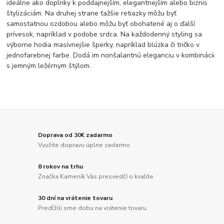
ideálne ako doplnky k poddajnejším, elegantnejším alebo biznis
štylizáciám. Na druhej strane ťažšie retiazky môžu byť
samostatnou ozdobou alebo môžu byť obohatené aj o ďalší
prívesok, napríklad v podobe srdca. Na každodenný styling sa
výborne hodia masívnejšie šperky, napríklad blúzka či tričko v
jednofarebnej farbe. Dodá im nonšalantnú eleganciu v kombinácii
s jemným ležérnym štýlom.
Doprava od 30€ zadarmo
Využite dopravu úplne zadarmo
8 rokov na trhu
Značka Kameník Vás presvedčí o kvalite
30 dní na vrátenie tovaru
Predĺžili sme dobu na vrátenie tovaru