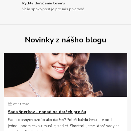
Rýchle doručenie tovaru
Vaša spokojnosť je pre nás prvoradá
Novinky z nášho blogu
05
.
11
.
2020
Sada šperkov - nápad na darček pre ňu
Sada krásnych ozdôb ako darček? Poteší každú ženu, ale pod
jednou podmienkou: musí jej sedieť. Skontrolujeme, ktoré sady sa