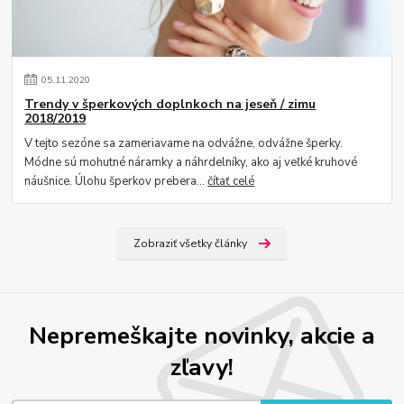
05
.
11
.
2020
Trendy v šperkových doplnkoch na jeseň / zimu
2018/2019
V tejto sezóne sa zameriavame na odvážne, odvážne šperky.
Módne sú mohutné náramky a náhrdelníky, ako aj veľké kruhové
náušnice. Úlohu šperkov prebera...
čítať celé
Zobraziť všetky články
Nepremeškajte novinky, akcie a
zľavy!