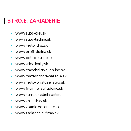
STROJE, ZARIADENIE
www.auto-diel.sk
www.auto-techna.sk
www.moto-diel.sk
www.profi-dielna.sk
www.polno-stroje.sk
www.krby-kotly.sk
www.stavebnictvo-online.sk
www.maxiobchod-naradie.sk
www.moto-prislusenstvo.sk
www.firemne-zariadenie.sk
www.nahradnediely.online
www.uni-zdrav.sk
www.zlatnictvo-online.sk
www.zariadenie-firmy.sk