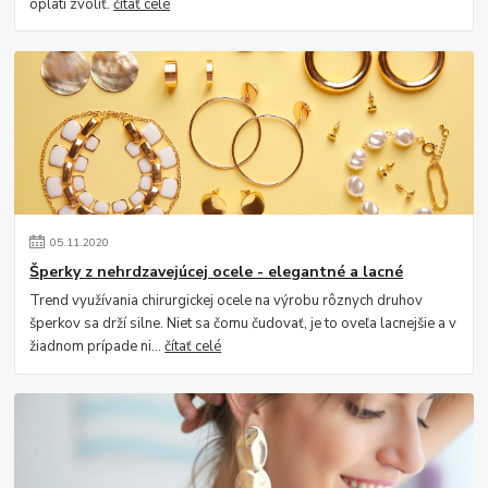
oplatí zvoliť.
čítať celé
05
.
11
.
2020
Šperky z nehrdzavejúcej ocele - elegantné a lacné
Trend využívania chirurgickej ocele na výrobu rôznych druhov
šperkov sa drží silne. Niet sa čomu čudovať, je to oveľa lacnejšie a v
žiadnom prípade ni...
čítať celé