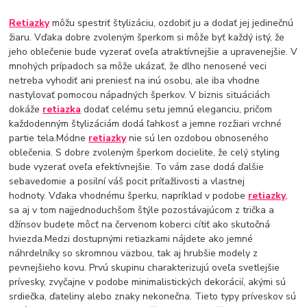
Retiazky
môžu spestriť štylizáciu, ozdobiť ju a dodať jej jedinečnú
žiaru. Vďaka dobre zvoleným šperkom si môže byť každý istý, že
jeho oblečenie bude vyzerať oveľa atraktívnejšie a upravenejšie. V
mnohých prípadoch sa môže ukázať, že dlho nenosené veci
netreba vyhodiť ani preniesť na inú osobu, ale iba vhodne
nastylovať pomocou nápadných šperkov. V biznis situáciách
dokáže
retiazka
dodať celému setu jemnú eleganciu, pričom
každodenným štylizáciám dodá ľahkosť a jemne rozžiari vrchné
partie tela.Módne
retiazky
nie sú len ozdobou obnoseného
oblečenia. S dobre zvoleným šperkom docielite, že celý styling
bude vyzerať oveľa efektívnejšie. To vám zase dodá ďalšie
sebavedomie a posilní váš pocit príťažlivosti a vlastnej
hodnoty. Vďaka vhodnému šperku, napríklad v podobe
retiazky
,
sa aj v tom najjednoduchšom štýle pozostávajúcom z trička a
džínsov budete môcť na červenom koberci cítiť ako skutočná
hviezda.Medzi dostupnými retiazkami nájdete ako jemné
náhrdelníky so skromnou väzbou, tak aj hrubšie modely z
pevnejšieho kovu. Prvú skupinu charakterizujú oveľa svetlejšie
prívesky, zvyčajne v podobe minimalistických dekorácií, akými sú
srdiečka, ďateliny alebo znaky nekonečna. Tieto typy príveskov sú