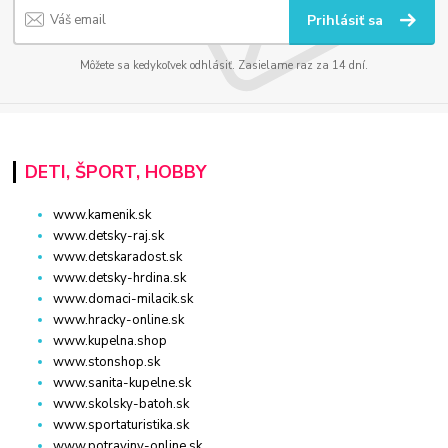
Prihlásiť sa
Môžete sa kedykoľvek odhlásiť. Zasielame raz za 14 dní.
DETI, ŠPORT, HOBBY
www.kamenik.sk
www.detsky-raj.sk
www.detskaradost.sk
www.detsky-hrdina.sk
www.domaci-milacik.sk
www.hracky-online.sk
www.kupelna.shop
www.stonshop.sk
www.sanita-kupelne.sk
www.skolsky-batoh.sk
www.sportaturistika.sk
www.potraviny-online.sk