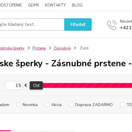
ODSTÚPENIE
GDPR
KONTAKTY
BLOG
Neviet
Hľadať
+421
ámske šperky
Prstene
Zásnubné
Zlaté
ke šperky - Zásnubné prstene -
€
Od
adom
Novinka
Akcia
Doprava ZADARMO
TO