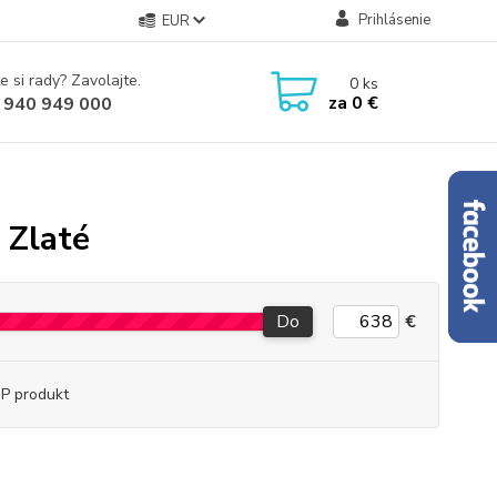
Prihlásenie
EUR
e si rady? Zavolajte.
0
ks
za
0 €
 940 949 000
 Zlaté
Do
€
P produkt