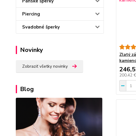
Pánske šperky
Piercing
Svadobné šperky
Novinky
Zlatý z
kamien
Zobraziť všetky novinky
246,5
200,42 
Blog