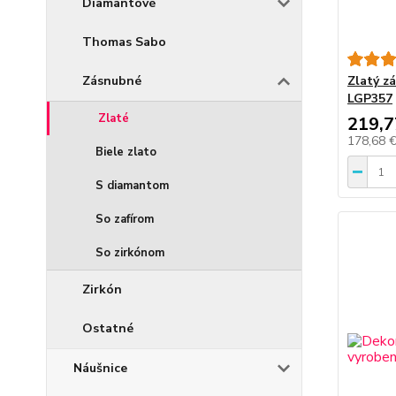
Diamantové
Thomas Sabo
Zásnubné
Zlatý z
LGP357
Zlaté
219,7
178,68 
Biele zlato
S diamantom
So zafírom
So zirkónom
Zirkón
Ostatné
Náušnice