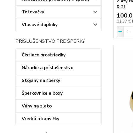
Zlatý z
R.21
Tetovačky
100,0
81,37 €
Vlasové doplnky
PRÍSLUŠENSTVO PRE ŠPERKY
Čistiace prostriedky
Náradie a príslušenstvo
Stojany na šperky
Šperkovnice a boxy
Váhy na zlato
Vrecká a kapsičky