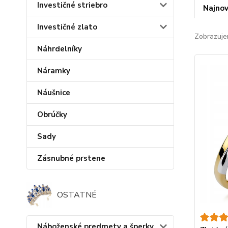
Investičné striebro
Najnov
Investičné zlato
Zobrazuje
Náhrdelníky
Náramky
Náušnice
Obrúčky
Sady
Zásnubné prstene
OSTATNÉ
Náboženské predmety a šperky