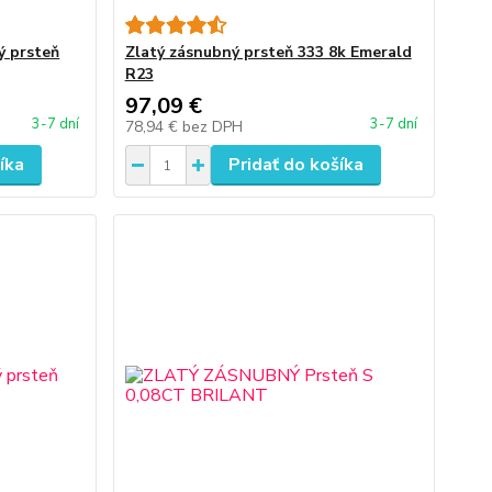
ý prsteň
Zlatý zásnubný prsteň 333 8k Emerald
R23
97,09 €
3-7 dní
3-7 dní
78,94 €
bez DPH
íka
Pridať do košíka