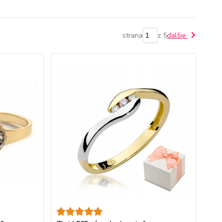
strana
z 5
ďalšie