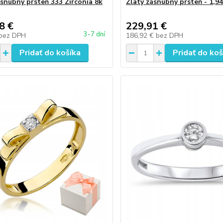
ásnubný prsteň 333 Zirconia 8k
Zlatý zásnubný prsteň - 1,9
8 €
229,91 €
3-7 dní
bez DPH
186,92 €
bez DPH
Pridať do košíka
Pridať do koš