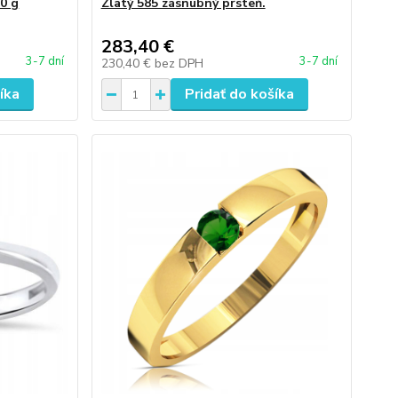
40 g
Zlatý 585 zásnubný prsteň.
283,40 €
3-7 dní
3-7 dní
230,40 €
bez DPH
íka
Pridať do košíka