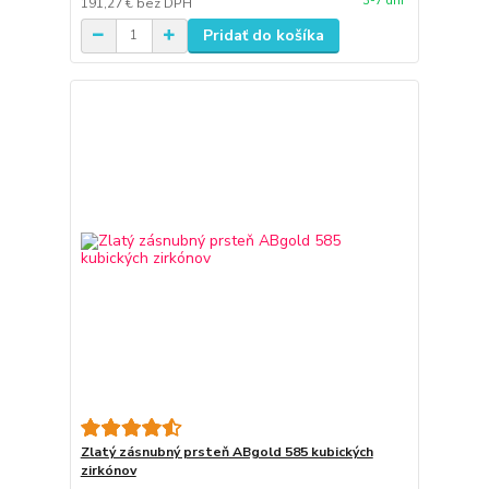
3-7 dní
191,27 €
bez DPH
Pridať do košíka
Zlatý zásnubný prsteň ABgold 585 kubických
zirkónov