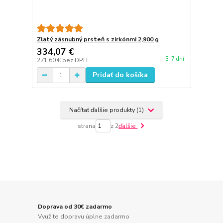
Zlatý zásnubný prsteň s zirkónmi 2,900 g
334,07 €
3-7 dní
271,60 €
bez DPH
Pridať do košíka
Načítať ďalšie produkty (1)
strana
z 2
ďalšie
Doprava od 30€ zadarmo
Využite dopravu úplne zadarmo