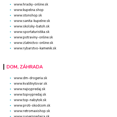
www.hracky-online.sk
www.kupelna.shop
www.stonshop.sk
www.sanita-kupelne.sk
www.skolsky-batoh.sk
www.sportaturistika.sk
www.potraviny-online.sk
www.zlatnictvo-online.sk
www.rybarstvo-kamenik.sk
DOM, ZÁHRADA
www.dm-drogeria.sk
www.kvalitnytovar.sk
www.najvypredaj.sk
www.topvypredaj.sk
www.top-nabytok.sk
www.proti-skodcom.sk
www.retromaxishop.sk
www.superpredajca.sk