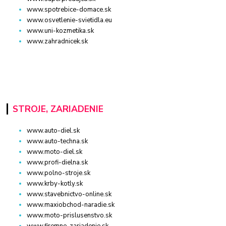
www.spotrebice-domace.sk
www.osvetlenie-svietidla.eu
www.uni-kozmetika.sk
www.zahradnicek.sk
STROJE, ZARIADENIE
www.auto-diel.sk
www.auto-techna.sk
www.moto-diel.sk
www.profi-dielna.sk
www.polno-stroje.sk
www.krby-kotly.sk
www.stavebnictvo-online.sk
www.maxiobchod-naradie.sk
www.moto-prislusenstvo.sk
www.firemne-zariadenie.sk