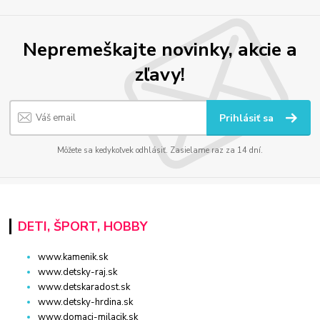
Nepremeškajte novinky, akcie a
zľavy!
Prihlásiť sa
Môžete sa kedykoľvek odhlásiť. Zasielame raz za 14 dní.
DETI, ŠPORT, HOBBY
www.kamenik.sk
www.detsky-raj.sk
www.detskaradost.sk
www.detsky-hrdina.sk
www.domaci-milacik.sk