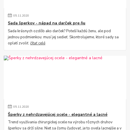
05
.
11
.
2020
Sada šperkov - nápad na darček pre ňu
Sada krásnych ozdôb ako darček? Poteší každú ženu, ale pod
jednou podmienkou: musí jej sedieť. Skontrolujeme, ktoré sady sa
oplatí zvoliť.
čítať celé
05
.
11
.
2020
Šperky z nehrdzavejúcej ocele - elegantné a lacné
Trend využívania chirurgickej ocele na výrobu rôznych druhov
šperkov sa drží silne. Niet sa čomu čudovať, je to oveľa lacnejšie a v