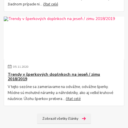
žiadnom prípade ni...
čítať celé
05
.
11
.
2020
Trendy v šperkových doplnkoch na jeseň / zimu
2018/2019
V tejto sezóne sa zameriavame na odvážne, odvážne šperky.
Módne sú mohutné náramky a náhrdelníky, ako aj veľké kruhové
náušnice. Úlohu šperkov prebera...
čítať celé
Zobraziť všetky články