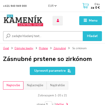
0
ks
EUR
+421 940 949 000
za
0 €
Menu
Hľadať
Úvod
Dámske šperky
Prstene
Zásnubné
So zirkónom
Zásnubné prstene so zirkónom
Upresniť parametre
Najnovšie
Najlacnejšie
Najdrahšie
Zobrazujem 1-20 z 21
strana
z 2
ďalšie