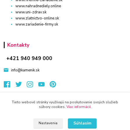
www.nahradnediely.online
www.uni-zdrav.sk
www.zlatnictvo-online.sk
www.zariadenie-firmy.sk
Kontakty
+421 940 949 000
info@kamenik.sk
Tieto webové stránky využívajú na poskytovanie svojich služieb
súbory cookies.
Viac informácií
.
© 2024 Všetky práva vyhradené KAMENIK.SK
Vytvorené na
Eshop-rychlo.sk
Súhlasím
Nastavenia