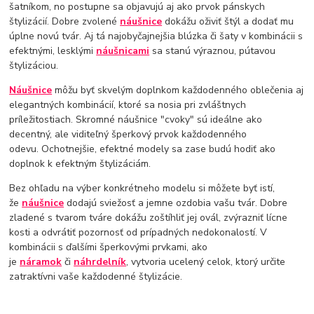
šatníkom, no postupne sa objavujú aj ako prvok pánskych
štylizácií. Dobre zvolené
náušnice
dokážu oživiť štýl a dodať mu
úplne novú tvár. Aj tá najobyčajnejšia blúzka či šaty v kombinácii s
efektnými, lesklými
náušnicami
sa stanú výraznou, pútavou
štylizáciou.
Náušnice
môžu byť skvelým doplnkom každodenného oblečenia aj
elegantných kombinácií, ktoré sa nosia pri zvláštnych
príležitostiach. Skromné ​​náušnice "cvoky" sú ideálne ako
decentný, ale viditeľný šperkový prvok každodenného
odevu. Ochotnejšie, efektné modely sa zase budú hodiť ako
doplnok k efektným štylizáciám.
Bez ohľadu na výber konkrétneho modelu si môžete byť istí,
že
náušnice
dodajú sviežosť a jemne ozdobia vašu tvár. Dobre
zladené s tvarom tváre dokážu zoštíhliť jej ovál, zvýrazniť lícne
kosti a odvrátiť pozornosť od prípadných nedokonalostí. V
kombinácii s ďalšími šperkovými prvkami, ako
je
náramok
či
náhrdelník
, vytvoria ucelený celok, ktorý určite
zatraktívni vaše každodenné štylizácie.