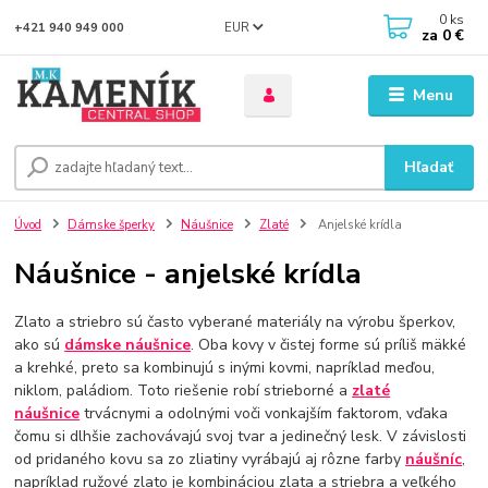
0
ks
EUR
+421 940 949 000
za
0 €
Menu
Hľadať
Úvod
Dámske šperky
Náušnice
Zlaté
Anjelské krídla
Náušnice - anjelské krídla
Zlato a striebro sú často vyberané materiály na výrobu šperkov,
ako sú
dámske náušnice
. Oba kovy v čistej forme sú príliš mäkké
a krehké, preto sa kombinujú s inými kovmi, napríklad meďou,
niklom, paládiom. Toto riešenie robí strieborné a
zlaté
náušnice
trvácnymi a odolnými voči vonkajším faktorom, vďaka
čomu si dlhšie zachovávajú svoj tvar a jedinečný lesk. V závislosti
od pridaného kovu sa zo zliatiny vyrábajú aj rôzne farby
náušníc
,
napríklad ružové zlato je kombináciou zlata a striebra a veľkého