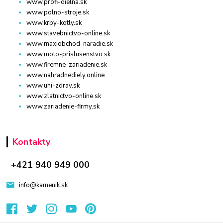
www.profi-dielna.sk
www.polno-stroje.sk
www.krby-kotly.sk
www.stavebnictvo-online.sk
www.maxiobchod-naradie.sk
www.moto-prislusenstvo.sk
www.firemne-zariadenie.sk
www.nahradnediely.online
www.uni-zdrav.sk
www.zlatnictvo-online.sk
www.zariadenie-firmy.sk
Kontakty
+421 940 949 000
info@kamenik.sk