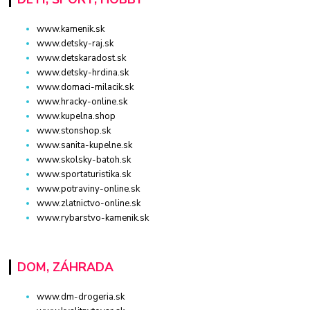
www.kamenik.sk
www.detsky-raj.sk
www.detskaradost.sk
www.detsky-hrdina.sk
www.domaci-milacik.sk
www.hracky-online.sk
www.kupelna.shop
www.stonshop.sk
www.sanita-kupelne.sk
www.skolsky-batoh.sk
www.sportaturistika.sk
www.potraviny-online.sk
www.zlatnictvo-online.sk
www.rybarstvo-kamenik.sk
DOM, ZÁHRADA
www.dm-drogeria.sk