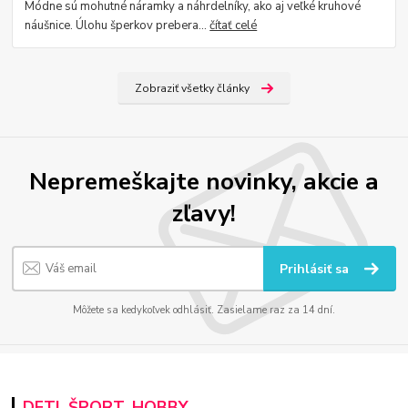
Módne sú mohutné náramky a náhrdelníky, ako aj veľké kruhové
náušnice. Úlohu šperkov prebera...
čítať celé
Zobraziť všetky články
Nepremeškajte novinky, akcie a
zľavy!
Prihlásiť sa
Môžete sa kedykoľvek odhlásiť. Zasielame raz za 14 dní.
DETI, ŠPORT, HOBBY