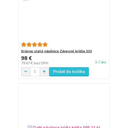
Krásne zlaté náušnice Závesné krídla 333
98 €
3-7 dní
79,67 €
bez DPH
Pridať do košíka