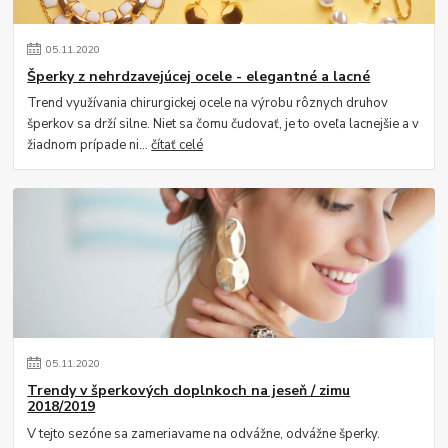
05
.
11
.
2020
Šperky z nehrdzavejúcej ocele - elegantné a lacné
Trend využívania chirurgickej ocele na výrobu rôznych druhov
šperkov sa drží silne. Niet sa čomu čudovať, je to oveľa lacnejšie a v
žiadnom prípade ni...
čítať celé
05
.
11
.
2020
Trendy v šperkových doplnkoch na jeseň / zimu
2018/2019
V tejto sezóne sa zameriavame na odvážne, odvážne šperky.