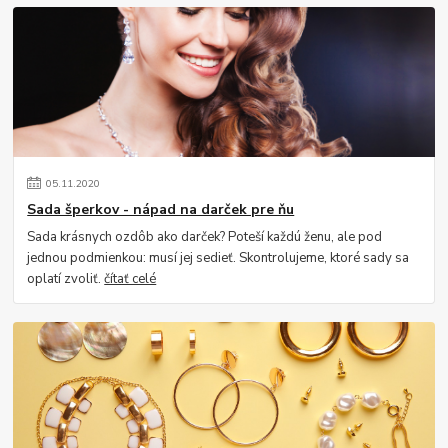
05
.
11
.
2020
Sada šperkov - nápad na darček pre ňu
Sada krásnych ozdôb ako darček? Poteší každú ženu, ale pod
jednou podmienkou: musí jej sedieť. Skontrolujeme, ktoré sady sa
oplatí zvoliť.
čítať celé