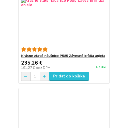
Krásne zlaté náušnice P585 Závesné krídla anjela
235,26 €
3-7 dní
191,27 €
bez DPH
Pridať do košíka