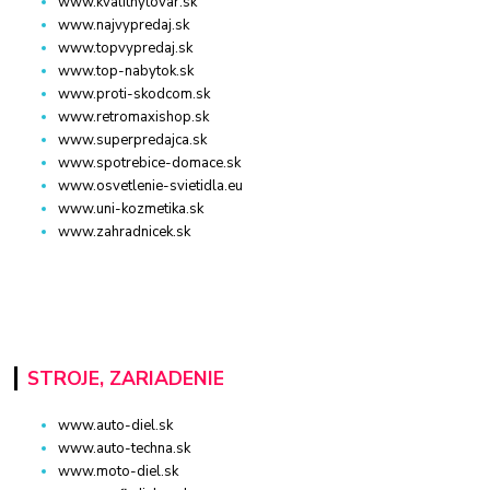
www.kvalitnytovar.sk
www.najvypredaj.sk
www.topvypredaj.sk
www.top-nabytok.sk
www.proti-skodcom.sk
www.retromaxishop.sk
www.superpredajca.sk
www.spotrebice-domace.sk
www.osvetlenie-svietidla.eu
www.uni-kozmetika.sk
www.zahradnicek.sk
STROJE, ZARIADENIE
www.auto-diel.sk
www.auto-techna.sk
www.moto-diel.sk