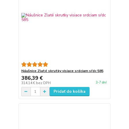
Náušnice Zlaté skrutky visiace srdciam sŕdc 585
386,39 €
3-7 dní
314,14 €
bez DPH
Pridať do košíka