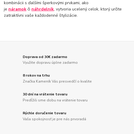
kombinácii s ďalšími šperkovými prvkami, ako
je
náramok
či
náhrdelník
, vytvoria ucelený celok, ktorý určite
zatraktívni vaše každodenné štylizácie.
Doprava od 30€ zadarmo
Využite dopravu úplne zadarmo
8 rokov na trhu
Značka Kameník Vás presvedčí o kvalite
30 dní na vrátenie tovaru
Predĺžili sme dobu na vrátenie tovaru
Rýchle doručenie tovaru
Vaša spokojnosť je pre nás prvoradá