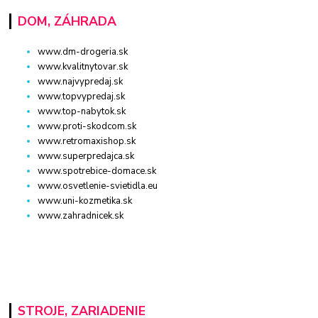
DOM, ZÁHRADA
www.dm-drogeria.sk
www.kvalitnytovar.sk
www.najvypredaj.sk
www.topvypredaj.sk
www.top-nabytok.sk
www.proti-skodcom.sk
www.retromaxishop.sk
www.superpredajca.sk
www.spotrebice-domace.sk
www.osvetlenie-svietidla.eu
www.uni-kozmetika.sk
www.zahradnicek.sk
STROJE, ZARIADENIE