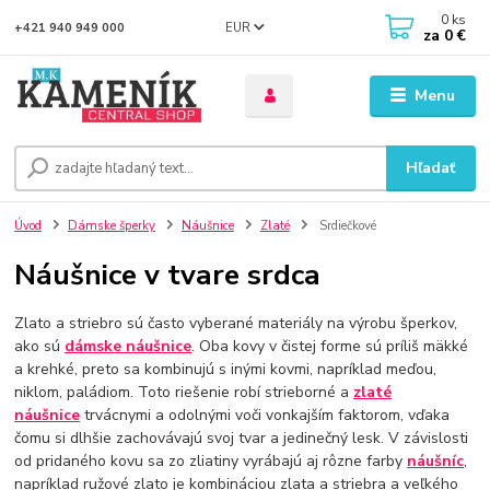
0
ks
EUR
+421 940 949 000
za
0 €
Menu
Hľadať
Úvod
Dámske šperky
Náušnice
Zlaté
Srdiečkové
Náušnice v tvare srdca
Zlato a striebro sú často vyberané materiály na výrobu šperkov,
ako sú
dámske náušnice
. Oba kovy v čistej forme sú príliš mäkké
a krehké, preto sa kombinujú s inými kovmi, napríklad meďou,
niklom, paládiom. Toto riešenie robí strieborné a
zlaté
náušnice
trvácnymi a odolnými voči vonkajším faktorom, vďaka
čomu si dlhšie zachovávajú svoj tvar a jedinečný lesk. V závislosti
od pridaného kovu sa zo zliatiny vyrábajú aj rôzne farby
náušníc
,
napríklad ružové zlato je kombináciou zlata a striebra a veľkého