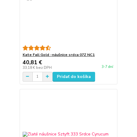
Kate Fall Gold -náušnice srdca 07Z NC1
40,81 €
3-7 dní
33,18 €
bez DPH
Pridať do košíka