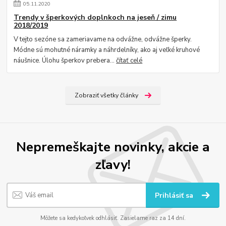
05
.
11
.
2020
Trendy v šperkových doplnkoch na jeseň / zimu
2018/2019
V tejto sezóne sa zameriavame na odvážne, odvážne šperky.
Módne sú mohutné náramky a náhrdelníky, ako aj veľké kruhové
náušnice. Úlohu šperkov prebera...
čítať celé
Zobraziť všetky články
Nepremeškajte novinky, akcie a
zľavy!
Prihlásiť sa
Môžete sa kedykoľvek odhlásiť. Zasielame raz za 14 dní.