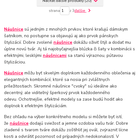
Načítať ďalšie produkty (20)
strana
z 3
ďalšie
Náušnice
sú jedným z mnohých prvkov, ktoré kraľujú dámskym
šatníkom, no postupne sa objavujú aj ako prvok pánskych
štylizácií. Dobre zvolené
náušnice
dokážu oživiť štýl a dodať mu
úplne novú tvár. Aj tá najobyčajnejšia blúzka či šaty v kombinácii s
efektnými, lesklými
náušnicami
sa stanú výraznou, pútavou
štylizáciou.
Náušnice
môžu byť skvelým doplnkom každodenného oblečenia aj
elegantných kombinácií, ktoré sa nosia pri zvláštnych
príležitostiach. Skromné ​​náušnice "cvoky" sú ideálne ako
decentný, ale viditeľný šperkový prvok každodenného
odevu. Ochotnejšie, efektné modely sa zase budú hodiť ako
doplnok k efektným štylizáciám.
Bez ohľadu na výber konkrétneho modelu si môžete byť istí,
že
náušnice
dodajú sviežosť a jemne ozdobia vašu tvár. Dobre
zladené s tvarom tváre dokážu zoštíhliť jej ovál, zvýrazniť lícne
kosti a odvrátiť pozornosť od prípadných nedokonalostí. V