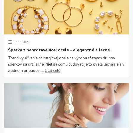
05
.
11
.
2020
Šperky z nehrdzavejúcej ocele - elegantné a lacné
Trend využívania chirurgickej ocele na výrobu rôznych druhov
šperkov sa drží silne. Niet sa čomu čudovať, je to oveľa lacnejšie a v
žiadnom prípade ni...
čítať celé