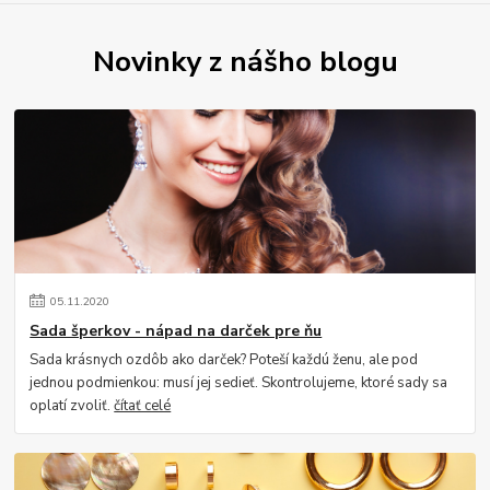
Novinky z nášho blogu
05
.
11
.
2020
Sada šperkov - nápad na darček pre ňu
Sada krásnych ozdôb ako darček? Poteší každú ženu, ale pod
jednou podmienkou: musí jej sedieť. Skontrolujeme, ktoré sady sa
oplatí zvoliť.
čítať celé