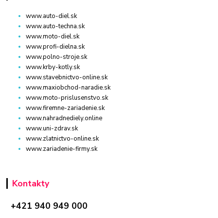
www.auto-diel.sk
www.auto-techna.sk
www.moto-diel.sk
www.profi-dielna.sk
www.polno-stroje.sk
www.krby-kotly.sk
www.stavebnictvo-online.sk
www.maxiobchod-naradie.sk
www.moto-prislusenstvo.sk
www.firemne-zariadenie.sk
www.nahradnediely.online
www.uni-zdrav.sk
www.zlatnictvo-online.sk
www.zariadenie-firmy.sk
Kontakty
+421 940 949 000