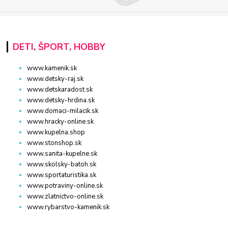
DETI, ŠPORT, HOBBY
www.kamenik.sk
www.detsky-raj.sk
www.detskaradost.sk
www.detsky-hrdina.sk
www.domaci-milacik.sk
www.hracky-online.sk
www.kupelna.shop
www.stonshop.sk
www.sanita-kupelne.sk
www.skolsky-batoh.sk
www.sportaturistika.sk
www.potraviny-online.sk
www.zlatnictvo-online.sk
www.rybarstvo-kamenik.sk