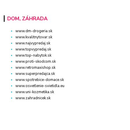
DOM, ZÁHRADA
www.dm-drogeria.sk
www.kvalitnytovar.sk
www.najvypredaj.sk
www.topvypredaj.sk
www.top-nabytok.sk
www.proti-skodcom.sk
www.retromaxishop.sk
www.superpredajca.sk
www.spotrebice-domace.sk
www.osvetlenie-svietidla.eu
www.uni-kozmetika.sk
www.zahradnicek.sk