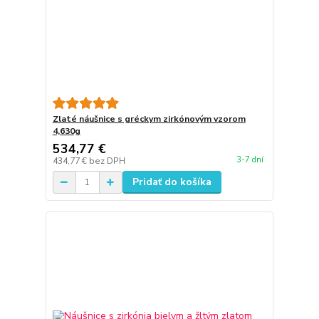
Zlaté náušnice s gréckym zirkónovým vzorom
4,630g
534,77 €
3-7 dní
434,77 €
bez DPH
Pridať do košíka