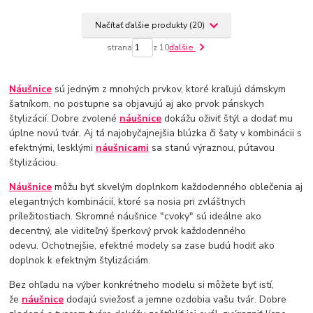
Načítať ďalšie produkty (20)
strana
z 10
ďalšie
Náušnice
sú jedným z mnohých prvkov, ktoré kraľujú dámskym
šatníkom, no postupne sa objavujú aj ako prvok pánskych
štylizácií. Dobre zvolené
náušnice
dokážu oživiť štýl a dodať mu
úplne novú tvár. Aj tá najobyčajnejšia blúzka či šaty v kombinácii s
efektnými, lesklými
náušnicami
sa stanú výraznou, pútavou
štylizáciou.
Náušnice
môžu byť skvelým doplnkom každodenného oblečenia aj
elegantných kombinácií, ktoré sa nosia pri zvláštnych
príležitostiach. Skromné ​​náušnice "cvoky" sú ideálne ako
decentný, ale viditeľný šperkový prvok každodenného
odevu. Ochotnejšie, efektné modely sa zase budú hodiť ako
doplnok k efektným štylizáciám.
Bez ohľadu na výber konkrétneho modelu si môžete byť istí,
že
náušnice
dodajú sviežosť a jemne ozdobia vašu tvár. Dobre