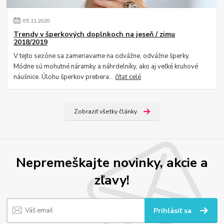
05
.
11
.
2020
Trendy v šperkových doplnkoch na jeseň / zimu
2018/2019
V tejto sezóne sa zameriavame na odvážne, odvážne šperky.
Módne sú mohutné náramky a náhrdelníky, ako aj veľké kruhové
náušnice. Úlohu šperkov prebera...
čítať celé
Zobraziť všetky články
Nepremeškajte novinky, akcie a
zľavy!
Prihlásiť sa