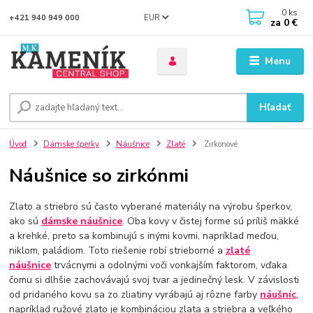
0
ks
EUR
+421 940 949 000
za
0 €
Menu
Hľadať
Úvod
Dámske šperky
Náušnice
Zlaté
Zirkonové
Náušnice so zirkónmi
Zlato a striebro sú často vyberané materiály na výrobu šperkov,
ako sú
dámske náušnice
. Oba kovy v čistej forme sú príliš mäkké
a krehké, preto sa kombinujú s inými kovmi, napríklad meďou,
niklom, paládiom. Toto riešenie robí strieborné a
zlaté
náušnice
trvácnymi a odolnými voči vonkajším faktorom, vďaka
čomu si dlhšie zachovávajú svoj tvar a jedinečný lesk. V závislosti
od pridaného kovu sa zo zliatiny vyrábajú aj rôzne farby
náušníc
,
napríklad ružové zlato je kombináciou zlata a striebra a veľkého