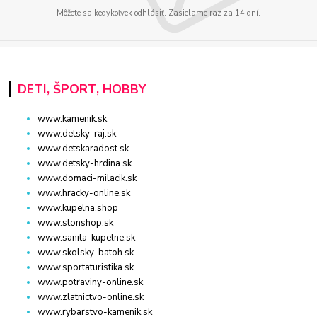
Môžete sa kedykoľvek odhlásiť. Zasielame raz za 14 dní.
DETI, ŠPORT, HOBBY
www.kamenik.sk
www.detsky-raj.sk
www.detskaradost.sk
www.detsky-hrdina.sk
www.domaci-milacik.sk
www.hracky-online.sk
www.kupelna.shop
www.stonshop.sk
www.sanita-kupelne.sk
www.skolsky-batoh.sk
www.sportaturistika.sk
www.potraviny-online.sk
www.zlatnictvo-online.sk
www.rybarstvo-kamenik.sk