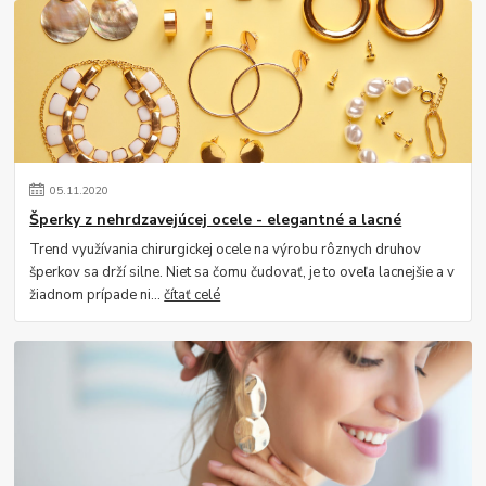
05
.
11
.
2020
Šperky z nehrdzavejúcej ocele - elegantné a lacné
Trend využívania chirurgickej ocele na výrobu rôznych druhov
šperkov sa drží silne. Niet sa čomu čudovať, je to oveľa lacnejšie a v
žiadnom prípade ni...
čítať celé