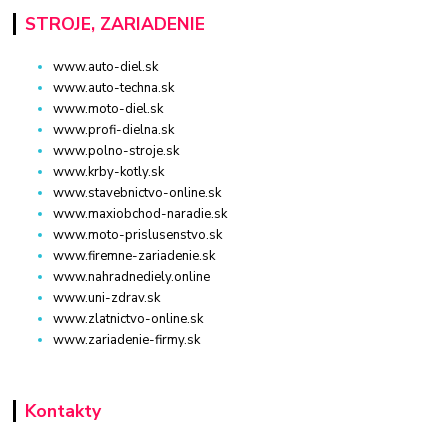
STROJE, ZARIADENIE
www.auto-diel.sk
www.auto-techna.sk
www.moto-diel.sk
www.profi-dielna.sk
www.polno-stroje.sk
www.krby-kotly.sk
www.stavebnictvo-online.sk
www.maxiobchod-naradie.sk
www.moto-prislusenstvo.sk
www.firemne-zariadenie.sk
www.nahradnediely.online
www.uni-zdrav.sk
www.zlatnictvo-online.sk
www.zariadenie-firmy.sk
Kontakty