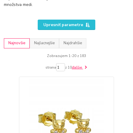
množstva medi.
Upresniť parametre
Najnovšie
Najlacnejšie
Najdrahšie
Zobrazujem 1-20 z 183
strana
z 10
ďalšie