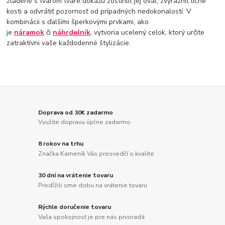
zladené s tvarom tváre dokážu zoštíhliť jej ovál, zvýrazniť lícne
kosti a odvrátiť pozornosť od prípadných nedokonalostí. V
kombinácii s ďalšími šperkovými prvkami, ako
je
náramok
či
náhrdelník
, vytvoria ucelený celok, ktorý určite
zatraktívni vaše každodenné štylizácie.
Doprava od 30€ zadarmo
Využite dopravu úplne zadarmo
8 rokov na trhu
Značka Kameník Vás presvedčí o kvalite
30 dní na vrátenie tovaru
Predĺžili sme dobu na vrátenie tovaru
Rýchle doručenie tovaru
Vaša spokojnosť je pre nás prvoradá