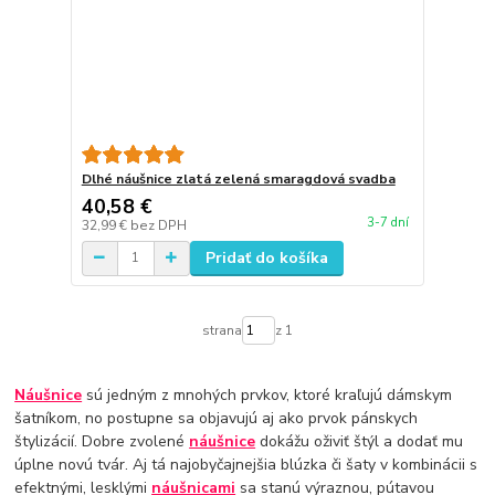
Dlhé náušnice zlatá zelená smaragdová svadba
40,58 €
3-7 dní
32,99 €
bez DPH
Pridať do košíka
strana
z 1
Náušnice
sú jedným z mnohých prvkov, ktoré kraľujú dámskym
šatníkom, no postupne sa objavujú aj ako prvok pánskych
štylizácií. Dobre zvolené
náušnice
dokážu oživiť štýl a dodať mu
úplne novú tvár. Aj tá najobyčajnejšia blúzka či šaty v kombinácii s
efektnými, lesklými
náušnicami
sa stanú výraznou, pútavou