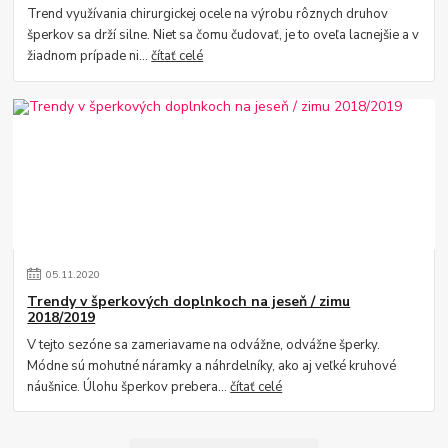
Trend využívania chirurgickej ocele na výrobu rôznych druhov
šperkov sa drží silne. Niet sa čomu čudovať, je to oveľa lacnejšie a v
žiadnom prípade ni...
čítať celé
05
.
11
.
2020
Trendy v šperkových doplnkoch na jeseň / zimu
2018/2019
V tejto sezóne sa zameriavame na odvážne, odvážne šperky.
Módne sú mohutné náramky a náhrdelníky, ako aj veľké kruhové
náušnice. Úlohu šperkov prebera...
čítať celé