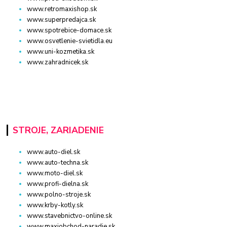
www.retromaxishop.sk
www.superpredajca.sk
www.spotrebice-domace.sk
www.osvetlenie-svietidla.eu
www.uni-kozmetika.sk
www.zahradnicek.sk
STROJE, ZARIADENIE
www.auto-diel.sk
www.auto-techna.sk
www.moto-diel.sk
www.profi-dielna.sk
www.polno-stroje.sk
www.krby-kotly.sk
www.stavebnictvo-online.sk
www.maxiobchod-naradie.sk