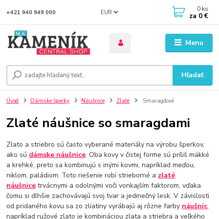
0
ks
EUR
+421 940 949 000
za
0 €
Menu
Hľadať
Úvod
Dámske šperky
Náušnice
Zlaté
Smaragdové
Zlaté náušnice so smaragdami
Zlato a striebro sú často vyberané materiály na výrobu šperkov,
ako sú
dámske náušnice
. Oba kovy v čistej forme sú príliš mäkké
a krehké, preto sa kombinujú s inými kovmi, napríklad meďou,
niklom, paládiom. Toto riešenie robí strieborné a
zlaté
náušnice
trvácnymi a odolnými voči vonkajším faktorom, vďaka
čomu si dlhšie zachovávajú svoj tvar a jedinečný lesk. V závislosti
od pridaného kovu sa zo zliatiny vyrábajú aj rôzne farby
náušníc
,
napríklad ružové zlato je kombináciou zlata a striebra a veľkého