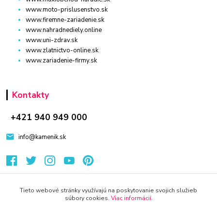
www.moto-prislusenstvo.sk
www.firemne-zariadenie.sk
www.nahradnediely.online
www.uni-zdrav.sk
www.zlatnictvo-online.sk
www.zariadenie-firmy.sk
Kontakty
+421 940 949 000
info@kamenik.sk
Tieto webové stránky využívajú na poskytovanie svojich služieb
súbory cookies.
Viac informácií
.
© 2024 Všetky práva vyhradené KAMENIK.SK
Vytvorené na
Eshop-rychlo.sk