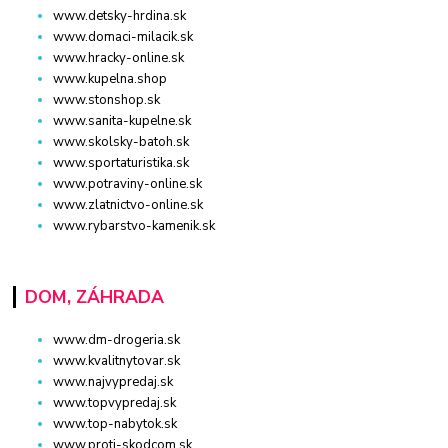
www.detsky-hrdina.sk
www.domaci-milacik.sk
www.hracky-online.sk
www.kupelna.shop
www.stonshop.sk
www.sanita-kupelne.sk
www.skolsky-batoh.sk
www.sportaturistika.sk
www.potraviny-online.sk
www.zlatnictvo-online.sk
www.rybarstvo-kamenik.sk
DOM, ZÁHRADA
www.dm-drogeria.sk
www.kvalitnytovar.sk
www.najvypredaj.sk
www.topvypredaj.sk
www.top-nabytok.sk
www.proti-skodcom.sk