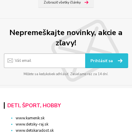
Zobraziť všetky články
Nepremeškajte novinky, akcie a
zľavy!
Prihlásiť sa
Môžete sa kedykoľvek odhlásiť. Zasielame raz za 14 dní.
DETI, ŠPORT, HOBBY
www.kamenik.sk
www.detsky-raj.sk
www.detskaradost.sk