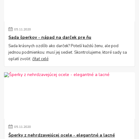
05
.
11
.
2020
Sada šperkov - nápad na darček pre ňu
Sada krásnych ozdôb ako darček? Poteší každú ženu, ale pod
jednou podmienkou: musí jej sedieť. Skontrolujeme, ktoré sady sa
oplatí zvoliť.
čítať celé
05
.
11
.
2020
Šperky z nehrdzavejúcej ocele - elegantné a lacné