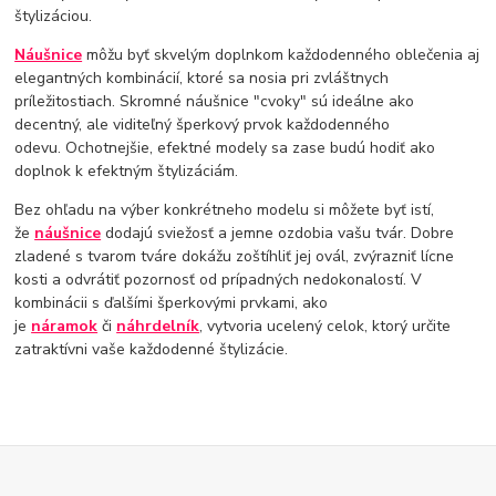
štylizáciou.
Náušnice
môžu byť skvelým doplnkom každodenného oblečenia aj
elegantných kombinácií, ktoré sa nosia pri zvláštnych
príležitostiach. Skromné ​​náušnice "cvoky" sú ideálne ako
decentný, ale viditeľný šperkový prvok každodenného
odevu. Ochotnejšie, efektné modely sa zase budú hodiť ako
doplnok k efektným štylizáciám.
Bez ohľadu na výber konkrétneho modelu si môžete byť istí,
že
náušnice
dodajú sviežosť a jemne ozdobia vašu tvár. Dobre
zladené s tvarom tváre dokážu zoštíhliť jej ovál, zvýrazniť lícne
kosti a odvrátiť pozornosť od prípadných nedokonalostí. V
kombinácii s ďalšími šperkovými prvkami, ako
je
náramok
či
náhrdelník
, vytvoria ucelený celok, ktorý určite
zatraktívni vaše každodenné štylizácie.