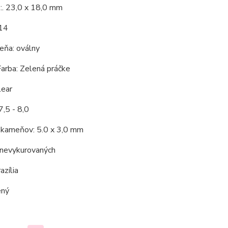
:. 23,0 x 18,0 mm
 14
eňa: oválny
arba: Zelená
práčke
lear
7,5 - 8,0
kameňov: 5.0 x 3,0 mm
 nevykurovaných
azília
ený