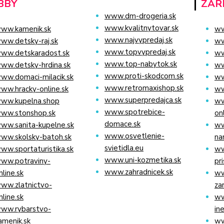
BBY
ZAR
www.dm-drogeria.sk
www.kvalitnytovar.sk
ww.kamenik.sk
ww
www.najvypredaj.sk
ww.detsky-raj.sk
ww
www.topvypredaj.sk
ww.detskaradost.sk
ww
www.top-nabytok.sk
ww.detsky-hrdina.sk
ww
www.proti-skodcom.sk
ww.domaci-milacik.sk
ww
www.retromaxishop.sk
ww.hracky-online.sk
ww
www.superpredajca.sk
ww.kupelna.shop
ww
www.spotrebice-
ww.stonshop.sk
on
domace.sk
ww.sanita-kupelne.sk
ww
www.osvetlenie-
ww.skolsky-batoh.sk
na
svietidla.eu
ww.sportaturistika.sk
ww
www.uni-kozmetika.sk
ww.potraviny-
pr
www.zahradnicek.sk
nline.sk
ww
ww.zlatnictvo-
za
nline.sk
ww
ww.rybarstvo-
in
amenik.sk
ww