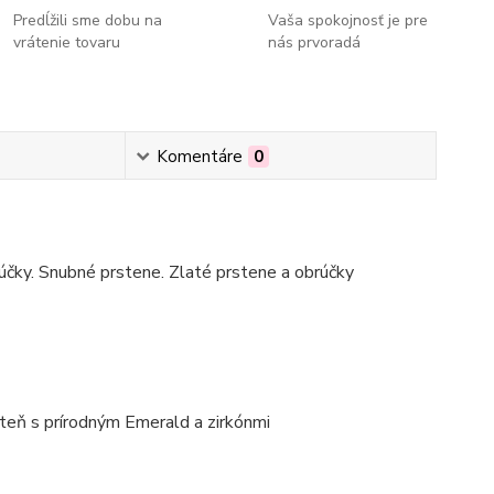
Predĺžili sme dobu na
Vaša spokojnosť je pre
vrátenie tovaru
nás prvoradá
Komentáre
0
čky. Snubné prstene. Zlaté prstene a obrúčky
steň s prírodným Emerald a zirkónmi