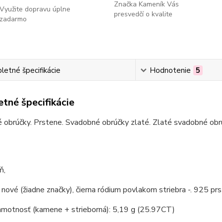
Značka Kameník Vás
Využite dopravu úplne
presvedčí o kvalite
zadarmo
etné špecifikácie
Hodnotenie
5
tné špecifikácie
obrúčky. Prstene. Svadobné obrúčky zlaté. Zlaté svadobné obrú
ň,
 nové (žiadne značky), čierna ródium povlakom striebra -. 925 pr
hmotnosť (kamene + strieborná): 5,19 g (25.97CT)