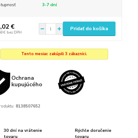
tupnosť
3-7 dní
,02 €
Pridať do košíka
68 €
bez DPH
Tento mesiac zakúpili 3 zákazníci.
Ochrana
kupujúcého
roduktu:
8138507652
30 dní na vrátenie
Rýchle doručenie
tovaru
tovaru