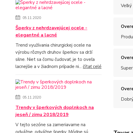
Veľký
05.11.2020
Overe
Šperky z nehrdzavejúcej ocele -
elegantné a lacné
Produ
Trend využívania chirurgickej ocele na
výrobu rôznych druhov šperkov sa drží
Overe
silne. Niet sa čomu čudovať, je to oveľa
lacnejšie a v žiadnom prípade ni...
čítať celé
Super
Overe
05.11.2020
Dobrý
Trendy v šperkových doplnkoch na
jeseň / zimu 2018/2019
V tejto sezóne sa zameriavame na
odvážne, odvážne šperky. Módne sú
Tovar 