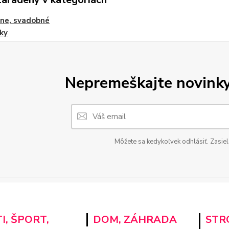
ne, svadobné
ky
Nepremeškajte novinky,
Môžete sa kedykoľvek odhlásiť. Zasiel
I, ŠPORT,
DOM, ZÁHRADA
STRO