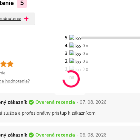
tenie
5
 hodnotenie
5
4
0 x
3
0 x
2
0 x
1
0 x
nie
me hodnotenie?
Overená recenzia
ný zákazník
- 07. 08. 2026
á služba a profesionálny prístup k zákazníkom
Overená recenzia
ný zákazník
- 06. 08. 2026