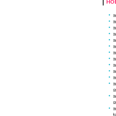
HO
w
w
w
w
w
w
w
w
w
w
w
w
o
w
o
w
k