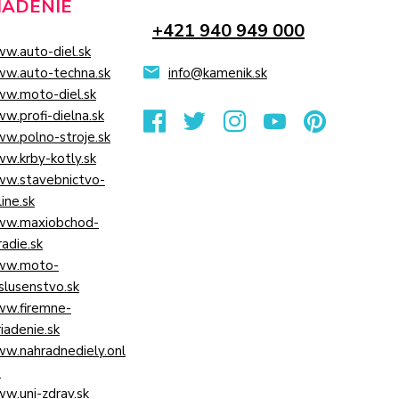
IADENIE
+421 940 949 000
w.auto-diel.sk
w.auto-techna.sk
info@kamenik.sk
w.moto-diel.sk
w.profi-dielna.sk
w.polno-stroje.sk
w.krby-kotly.sk
w.stavebnictvo-
line.sk
w.maxiobchod-
radie.sk
w.moto-
islusenstvo.sk
w.firemne-
riadenie.sk
w.nahradnediely.onl
e
w.uni-zdrav.sk