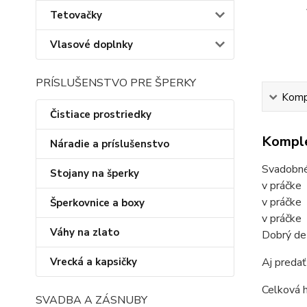
Tetovačky
Vlasové doplnky
PRÍSLUŠENSTVO PRE ŠPERKY
Kompl
Čistiace prostriedky
Komple
Náradie a príslušenstvo
Svadobné 
Stojany na šperky
v práčke
v práčke
Šperkovnice a boxy
v práčke
Váhy na zlato
Dobrý de
Vrecká a kapsičky
Aj predať
Celková 
SVADBA A ZÁSNUBY