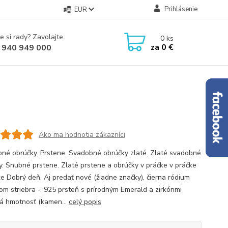
Prihlásenie
EUR
e si rady? Zavolajte.
0
ks
za
0 €
 940 949 000
Ako ma hodnotia zákazníci
né obrúčky. Prstene. Svadobné obrúčky zlaté. Zlaté svadobné
y. Snubné prstene. Zlaté prstene a obrúčky v práčke v práčke
ke Dobrý deň, Aj predať nové (žiadne značky), čierna ródium
om striebra -. 925 prsteň s prírodným Emerald a zirkónmi
á hmotnosť (kamen...
celý popis