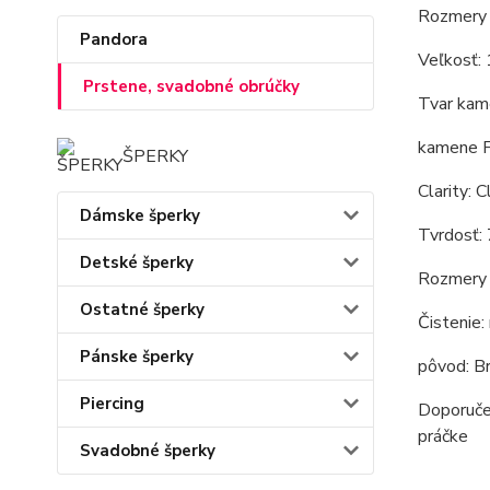
Rozmery 
Pandora
Veľkosť:
Prstene, svadobné obrúčky
Tvar kam
kamene F
ŠPERKY
Clarity: C
Dámske šperky
Tvrdosť: 
Detské šperky
Rozmery 
Ostatné šperky
Čistenie:
Pánske šperky
pôvod: Br
Piercing
Doporuč
práčke
Svadobné šperky