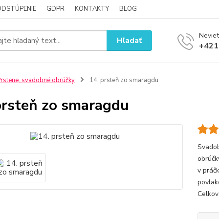
ODSTÚPENIE
GDPR
KONTAKTY
BLOG
Neviet
Hľadať
+421
rstene, svadobné obrúčky
14. prsteň zo smaragdu
prsteň zo smaragdu
Svadob
obrúčk
v práč
povlak
Celkov