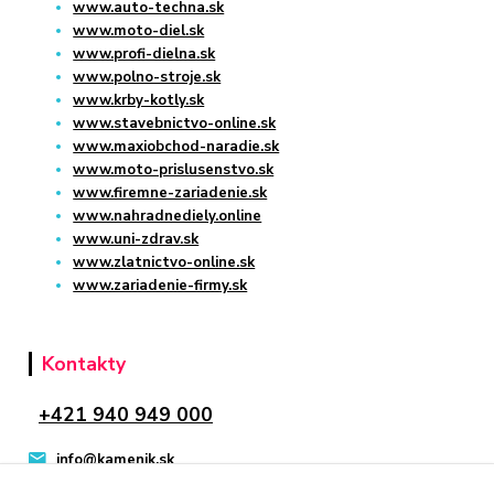
www.auto-techna.sk
www.moto-diel.sk
www.profi-dielna.sk
www.polno-stroje.sk
www.krby-kotly.sk
www.stavebnictvo-online.sk
www.maxiobchod-naradie.sk
www.moto-prislusenstvo.sk
www.firemne-zariadenie.sk
www.nahradnediely.online
www.uni-zdrav.sk
www.zlatnictvo-online.sk
www.zariadenie-firmy.sk
Kontakty
+421 940 949 000
info@kamenik.sk