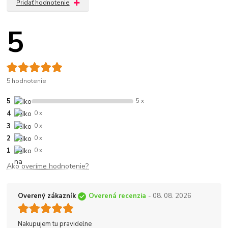
Pridať hodnotenie
5
5 hodnotenie
5
5 x
4
0 x
3
0 x
2
0 x
1
0 x
Ako overíme hodnotenie?
Overený zákazník
Overená recenzia
- 08. 08. 2026
Nakupujem tu pravidelne