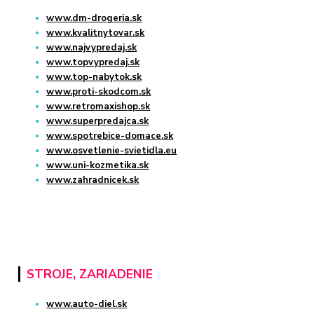
www.dm-drogeria.sk
www.kvalitnytovar.sk
www.najvypredaj.sk
www.topvypredaj.sk
www.top-nabytok.sk
www.proti-skodcom.sk
www.retromaxishop.sk
www.superpredajca.sk
www.spotrebice-domace.sk
www.osvetlenie-svietidla.eu
www.uni-kozmetika.sk
www.zahradnicek.sk
STROJE, ZARIADENIE
www.auto-diel.sk