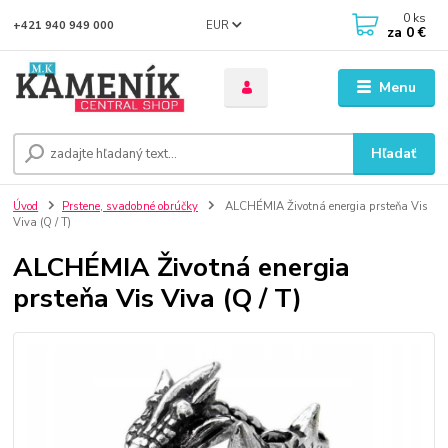
0
ks
EUR
+421 940 949 000
za
0 €
Menu
Hľadať
Úvod
Prstene, svadobné obrúčky
ALCHÉMIA Životná energia prsteňa Vis
Viva (Q / T)
ALCHÉMIA Životná energia
prsteňa Vis Viva (Q / T)