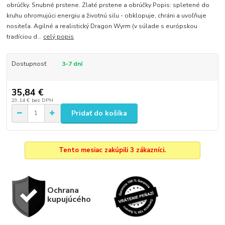
obrúčky. Snubné prstene. Zlaté prstene a obrúčky Popis: spletené do
kruhu ohromujúci energiu a životnú silu - obklopuje, chráni a uvoľňuje
nositeľa. Agilné a realistický Dragon Wyrm (v súlade s európskou
tradíciou d...
celý popis
Dostupnosť
3-7 dní
35,84 €
29,14 €
bez DPH
Pridať do košíka
Tento mesiac zakúpili 3 zákazníci.
Ochrana
kupujúcého