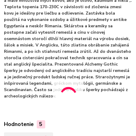
a malé množstvá iných kovov, ako je olovo, kadmium a niklu ,.
Teplota topenia 170-230C v závislosti od zloženia zmesi
kovu je ideálny pre liečbu a odlievanie. Zastávka bola
použitá na vykonanie ozdoby a úžitkové predmety v antike
Egypťania a neskôr Rimania. Sklárstva a keramiky sa
postupne začali vytesniť remeslá a cínu v cínovej
osemnástom storočí dlhší hlavný materiál na výrobu dosiek,
šálok a misiek. V Anglicku, táto zliatina obrábanie zahájená
Rimanmi, a po ich stiahnutí remesla zrútil. Až do dvanásteho
storočia cisterciáni pokračoval techník spracovania a cín sa
stal anglický špecialita. Prezentované Alchemy Gothic
šperky je odvodený od anglického tradíciu najstarší remeslá
a je jedinečný produkt ľudskej ručnej práce. Strarożytnymi je
inšpirovaná legendami, gréckom mytológii, germánske a
Scandinavian. Často sa jedná o repliku šperky pochádzajú z
archeologických nálezov.
Hodnotenie
5