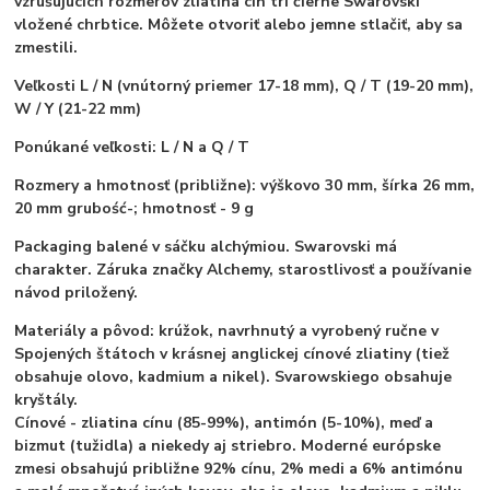
vzrušujúcich rozmerov zliatina cín tri čierne Swarovski
vložené chrbtice. Môžete otvoriť alebo jemne stlačiť, aby sa
zmestili.
Veľkosti
L / N (vnútorný priemer 17-18 mm), Q / T (19-20 mm),
W / Y (21-22 mm)
Ponúkané veľkosti:
L / N a Q / T
Rozmery a hmotnosť (približne):
výškovo 30 mm, šírka 26 mm,
20 mm grubość-; hmotnosť - 9 g
Packaging
balené v sáčku alchýmiou. Swarovski má
charakter. Záruka značky Alchemy, starostlivosť a používanie
návod priložený.
Materiály a pôvod:
krúžok, navrhnutý a vyrobený ručne v
Spojených štátoch v krásnej anglickej cínové zliatiny (tiež
obsahuje olovo, kadmium a nikel). Svarowskiego obsahuje
kryštály.
Cínové - zliatina cínu (85-99%), antimón (5-10%), meď a
bizmut (tužidla) a niekedy aj striebro. Moderné európske
zmesi obsahujú približne 92% cínu, 2% medi a 6% antimónu