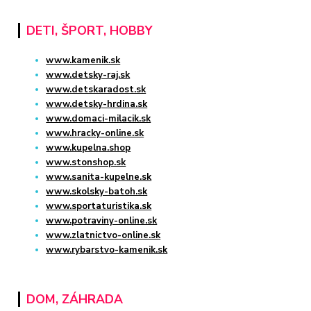
DETI, ŠPORT, HOBBY
www.kamenik.sk
www.detsky-raj.sk
www.detskaradost.sk
www.detsky-hrdina.sk
www.domaci-milacik.sk
www.hracky-online.sk
www.kupelna.shop
www.stonshop.sk
www.sanita-kupelne.sk
www.skolsky-batoh.sk
www.sportaturistika.sk
www.potraviny-online.sk
www.zlatnictvo-online.sk
www.rybarstvo-kamenik.sk
DOM, ZÁHRADA