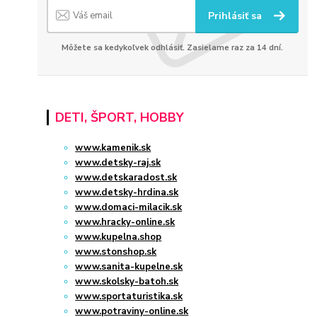
Prihlásiť sa
Môžete sa kedykoľvek odhlásiť. Zasielame raz za 14 dní.
DETI, ŠPORT, HOBBY
www.kamenik.sk
www.detsky-raj.sk
www.detskaradost.sk
www.detsky-hrdina.sk
www.domaci-milacik.sk
www.hracky-online.sk
www.kupelna.shop
www.stonshop.sk
www.sanita-kupelne.sk
www.skolsky-batoh.sk
www.sportaturistika.sk
www.potraviny-online.sk