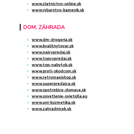
www.zlatnictvo-online.sk
www.rybarstvo-kamenik.sk
DOM, ZÁHRADA
www.dm-drogeria.sk
www.kvalitnytovar.sk
www.najvypredaj.sk
www.topvypredaj.sk
www.top-nabytok.sk
www.proti-skodcom.sk
www.retromaxishop.sk
www.superpredajca.sk
www.spotrebice-domace.sk
www.osvetlenie-svietidla.eu
www.uni-kozmetika.sk
www.zahradnicek.sk