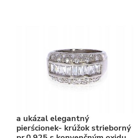
a ukázal elegantný
pierścionek- krúžok strieborný
pr.0,925 s konvenčným oxidu