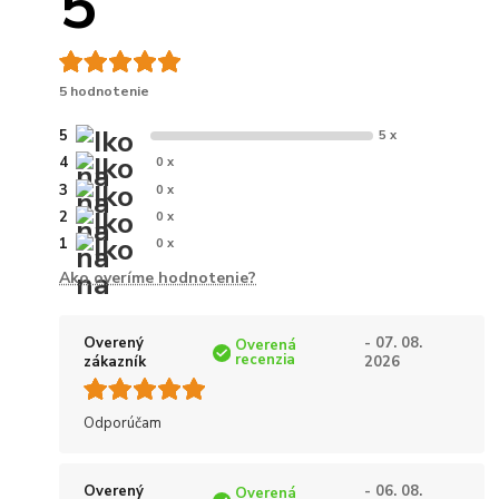
5
5 hodnotenie
5
5 x
4
0 x
3
0 x
2
0 x
1
0 x
Ako overíme hodnotenie?
Overený
- 07. 08.
Overená
recenzia
zákazník
2026
Odporúčam
Overený
- 06. 08.
Overená