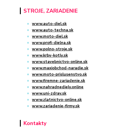
STROJE, ZARIADENIE
www.auto-diel.sk
www.auto-techna.sk
www.moto-diel.sk
www.profi-dielna.sk
www.polno-stroje.sk
www.krby-kotly.sk
www.stavebnictvo-online.sk
www.maxiobchod-naradie.sk
www.moto-prislusenstvo.sk
www.firemne-zariadenie.sk
www.nahradnediely.online
www.uni-zdrav.sk
www.zlatnictvo-online.sk
www.zariadenie-firmy.sk
Kontakty