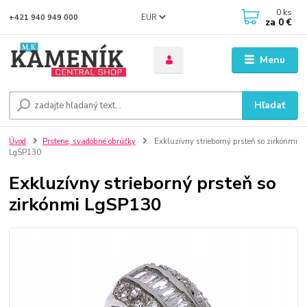
0
ks
EUR
+421 940 949 000
za
0 €
Menu
Hľadať
Úvod
Prstene, svadobné obrúčky
Exkluzívny strieborný prsteň so zirkónmi
LgSP130
Exkluzívny strieborný prsteň so
zirkónmi LgSP130