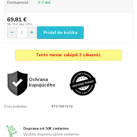
Dostupnosť
3-7 dní
69,81 €
56,75 €
bez DPH
Pridať do košíka
Tento mesiac zakúpili 3 zákazníci.
Ochrana
kupujúcého
Číslo produktu:
8737997470
Doprava od 30€ zadarmo
Využite dopravu úplne zadarmo