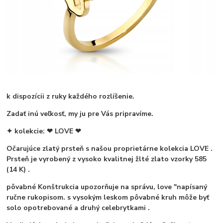
k dispozícii z ruky každého rozlíšenie.
Zadať inú veľkosť, my ju pre Vás pripravíme.
✦ kolekcie: ❤ LOVE ❤
Očarujúce zlatý prsteň s našou proprietárne
kolekcia LOVE
.
Prsteň je vyrobený z vysoko kvalitnej
žlté zlato vzorky 585
(14 K)
.
pôvabné
Konštrukcia
upozorňuje na správu,
love
"napísaný
ručne rukopisom.
s vysokým leskom
pôvabné kruh môže byť
solo opotrebované a druhý celebrytkami
.