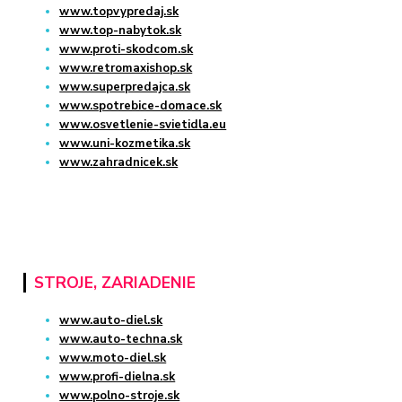
www.topvypredaj.sk
www.top-nabytok.sk
www.proti-skodcom.sk
www.retromaxishop.sk
www.superpredajca.sk
www.spotrebice-domace.sk
www.osvetlenie-svietidla.eu
www.uni-kozmetika.sk
www.zahradnicek.sk
STROJE, ZARIADENIE
www.auto-diel.sk
www.auto-techna.sk
www.moto-diel.sk
www.profi-dielna.sk
www.polno-stroje.sk