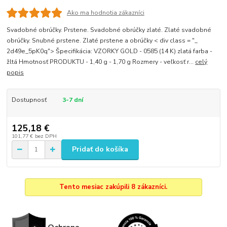
Ako ma hodnotia zákazníci
Svadobné obrúčky. Prstene. Svadobné obrúčky zlaté. Zlaté svadobné
obrúčky. Snubné prstene. Zlaté prstene a obrúčky < div class = "_
2d49e_5pK0q"> Špecifikácia: VZORKY GOLD - 0585 (14 K) zlatá farba -
žltá Hmotnosť PRODUKTU - 1,40 g - 1,70 g Rozmery - veľkosť r...
celý
popis
Dostupnosť
3-7 dní
125,18 €
101,77 €
bez DPH
Pridať do košíka
Tento mesiac zakúpili 8 zákazníci.