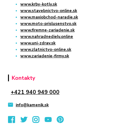
www.krby-kotly.sk
www.stavebnictvo-online.sk
www.maxiobchod-naradie.sk
www.moto-prislusenstvo.sk
www.firemne-zariadenie.sk
www.nahradnediely.online
www.uni-zdrav.sk
www.zlatnictvo-online.sk
www.zariadenie-firmy.sk
Kontakty
+421 940 949 000
info@kamenik.sk