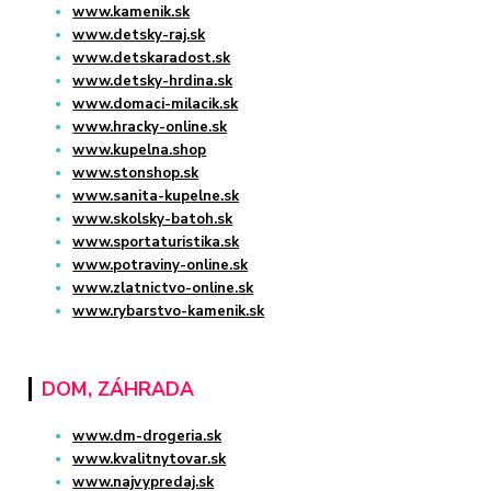
www.kamenik.sk
www.detsky-raj.sk
www.detskaradost.sk
www.detsky-hrdina.sk
www.domaci-milacik.sk
www.hracky-online.sk
www.kupelna.shop
www.stonshop.sk
www.sanita-kupelne.sk
www.skolsky-batoh.sk
www.sportaturistika.sk
www.potraviny-online.sk
www.zlatnictvo-online.sk
www.rybarstvo-kamenik.sk
DOM, ZÁHRADA
www.dm-drogeria.sk
www.kvalitnytovar.sk
www.najvypredaj.sk