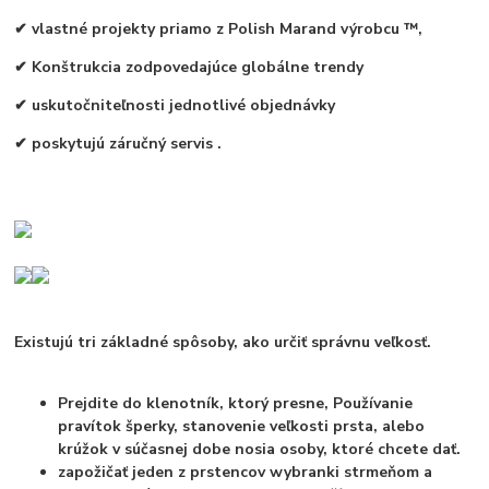
✔
vlastné projekty priamo z
Polish Marand výrobcu ™,
✔
Konštrukcia zodpovedajúce
globálne trendy
✔
uskutočniteľnosti
jednotlivé objednávky
✔
poskytujú
záručný servis
.
Existujú tri základné spôsoby, ako určiť správnu veľkosť.
Prejdite do klenotník, ktorý presne, Používanie
pravítok šperky, stanovenie veľkosti prsta, alebo
krúžok v súčasnej dobe nosia osoby, ktoré chcete dať.
zapožičať jeden z prstencov wybranki strmeňom a