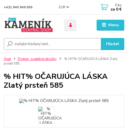
0
ks
EUR
+421 940 949 000
za
0 €
Menu
Hľadať
Úvod
Prstene, svadobné obrúčky
% HIT% OČARUJÚCA LÁSKA Zlatý
prsteň 585
% HIT% OČARUJÚCA LÁSKA
Zlatý prsteň 585