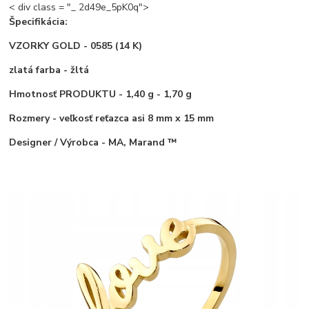
< div class = "_ 2d49e_5pK0q">
Špecifikácia:
VZORKY GOLD
- 0585 (14 K)
zlatá farba
- žltá
Hmotnosť PRODUKTU
- 1,40 g - 1,70 g
Rozmery
- veľkosť reťazca asi 8 mm x 15 mm
Designer / Výrobca - MA, Marand ™