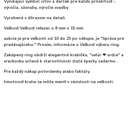
Vynikajúci symbol citov a darček pre každú príležitosť -.
výročia, zásnuby, výročie svadby
Vyrobené s dôrazom na detail.
Veľkosť
Veľkosť reťazec o 8 mm x 15 mm
aukcie je pre veľkosti od 10 do 23
po nákupe, je "Správa pre
predávajúceho:" Prosím, informácie o
Veľkosť výberu
ring.
Zakúpený ring obdrží elegantné krabičku,
"velúr ❤ srdce" a
vreckovku určené k starostlivosti
zlaté šperky zadarmo
.
Pre každý nákup potvrdenky alebo faktúry.
hmotnosť kruhu sa môže meniť v závislosti na veľkosti.