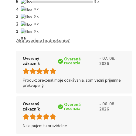
5
5 x
4
0 x
3
0 x
2
0 x
1
0 x
Ako overíme hodnotenie?
Overený
- 07. 08.
Overená
recenzia
zákazník
2026
Produkt prekonal moje očakávania, som veľmi príjemne
prekvapený.
Overený
- 06. 08.
Overená
recenzia
zákazník
2026
Nakupujem tu pravidelne