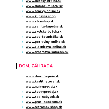
www.detsky-hrdina.sk
www.domaci-milacik.sk
www.hracky-online.sk
www.kupelna.shop
www.stonshop.sk
www.sanita-kupelne.sk
www.skolsky-batoh.sk
www.sportaturistika.sk
www.potraviny-online.sk
www.zlatnictvo-online.sk
www.rybarstvo-kamenik.sk
DOM, ZÁHRADA
www.dm-drogeria.sk
www.kvalitnytovar.sk
www.najvypredaj.sk
www.topvypredaj.sk
www.top-nabytok.sk
www.proti-skodcom.sk
www.retromaxishop.sk