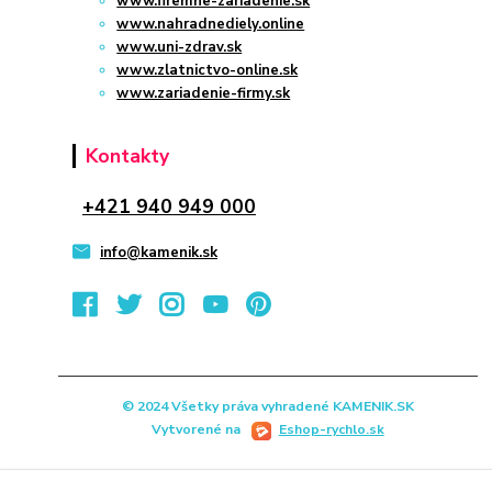
www.firemne-zariadenie.sk
www.nahradnediely.online
www.uni-zdrav.sk
www.zlatnictvo-online.sk
www.zariadenie-firmy.sk
Kontakty
+421 940 949 000
info@kamenik.sk
© 2024 Všetky práva vyhradené KAMENIK.SK
Vytvorené na
Eshop-rychlo.sk