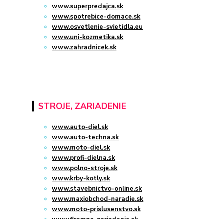
www.superpredajca.sk
www.spotrebice-domace.sk
www.osvetlenie-svietidla.eu
www.uni-kozmetika.sk
www.zahradnicek.sk
STROJE, ZARIADENIE
www.auto-diel.sk
www.auto-techna.sk
www.moto-diel.sk
www.profi-dielna.sk
www.polno-stroje.sk
www.krby-kotly.sk
www.stavebnictvo-online.sk
www.maxiobchod-naradie.sk
www.moto-prislusenstvo.sk