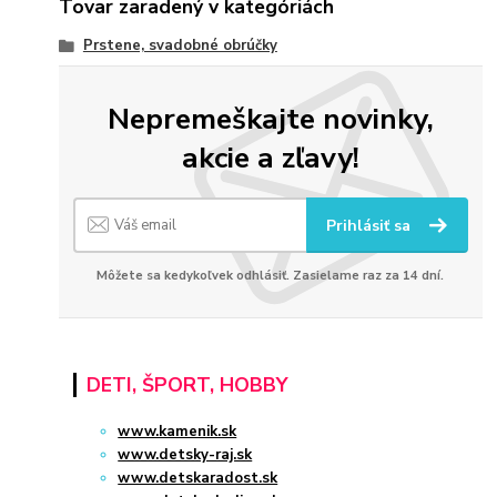
Tovar zaradený v kategóriách
Prstene, svadobné obrúčky
Nepremeškajte novinky,
akcie a zľavy!
Prihlásiť sa
Môžete sa kedykoľvek odhlásiť. Zasielame raz za 14 dní.
DETI, ŠPORT, HOBBY
www.kamenik.sk
www.detsky-raj.sk
www.detskaradost.sk