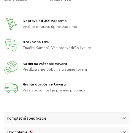
Doprava od 30€ zadarmo
Využite dopravu úplne zadarmo
8 rokov na trhu
Značka Kameník Vás presvedčí o kvalite
30 dní na vrátenie tovaru
Predĺžili sme dobu na vrátenie tovaru
Rýchle doručenie tovaru
Vaša spokojnosť je pre nás prvoradá
Kompletné špecifikácie
Hodnotenie
5