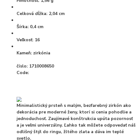
Hmotnosť:
1,56 g
Celková dĺžka:
2,04 cm
Šírka:
0,4 ​​cm
Veľkosť:
16
Kameň:
zirkónia
číslo: 1710008650
Code:
Minimalistický prsteň s malým, bezfarebný zirkón ako
dekorácia pre moderné ženy, ktorí si cenia pohodlie a
jednoduchosť. Zaujímavé konštrukcia upúta pozornosť
a je veľmi univerzálny. Ľahko tak môžete odpovedať náš
odlišný štýl do ringu, žltého zlata a dáva im teplé
svetlo.