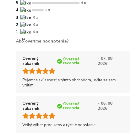
5
4 x
4
1 x
3
0 x
2
0 x
1
0 x
Ako overíme hodnotenie?
Overený
- 07. 08.
Overená
recenzia
zákazník
2026
Príjemná skúsenosť s týmto obchodom, určite sa sem
vrátim.
Overený
- 06. 08.
Overená
recenzia
zákazník
2026
Veľký výber produktov a rýchle odoslanie.