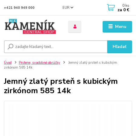
0
ks
EUR
+421 940 949 000
za
0 €
Menu
Hľadať
Úvod
Prstene, svadobné obrúčky
Jemný zlatý prsteň s kubickým
zirkónom 585 14k
Jemný zlatý prsteň s kubickým
zirkónom 585 14k