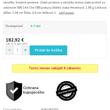
obrúčky. Snubné prstene. Zlaté prstene a obrúčky Jemný zlatý prsteň so
zirkónom 585 14 k Ore 585 pokusy žltého zlata Hmotnosť: 1,56 g Celková
dĺžka: 2,04 cm Šírka: 0,4 ​​cm Veľkosť: 1...
celý popis
Dostupnosť
3-7 dní
182,92 €
148,72 €
bez DPH
Pridať do košíka
Tento mesiac zakúpili 8 zákazníci.
Ochrana
kupujúcého
Číslo produktu:
8781367332